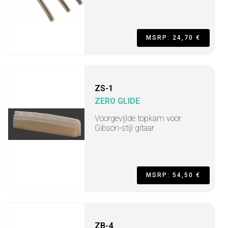
MSRP: 24,70 €
ZS-1
ZERO GLIDE
Voorgevijlde topkam voor
Gibson-stijl gitaar
MSRP: 54,50 €
ZB-4