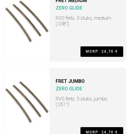
FRET MEDIUM
ZERO GLIDE
RVS frets, 3 stuks, medium
(.038")
MSRP: 24,70 €
FRET JUMBO
ZERO GLIDE
RVS frets, 3 stuks, jumbo
(.051")
MSRP: 24,70 €