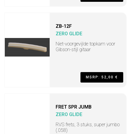
ZB-12F
ZERO GLIDE
Niet-voorgevijlde topkam voor
Gibson-stijl gitaar
MSRP: 52,00 €
FRET SPR JUMB
ZERO GLIDE
RVS frets, 3 stuks, super jumbo
(.058)