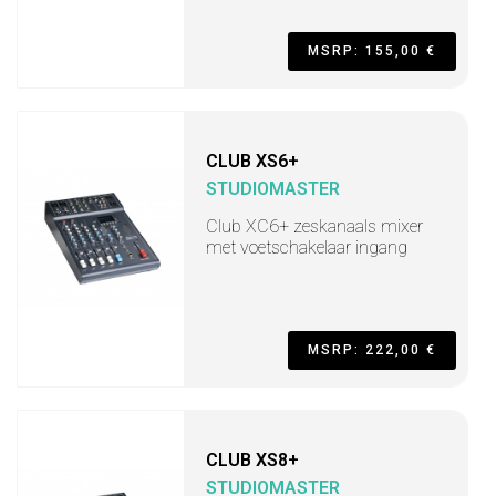
MSRP: 155,00 €
CLUB XS6+
STUDIOMASTER
Club XC6+ zeskanaals mixer
met voetschakelaar ingang
MSRP: 222,00 €
CLUB XS8+
STUDIOMASTER