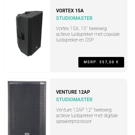
VORTEX 15A
STUDIOMASTER
Vortex 15A, 15" tweeweg
actieve luidspreker met coaxiale
luidspreker en DSP
MSRP: 557,00 €
VENTURE 12AP
STUDIOMASTER
Venture 12AP 12" tweeweg
actieve luidspreker met digitale
speakerprocessor