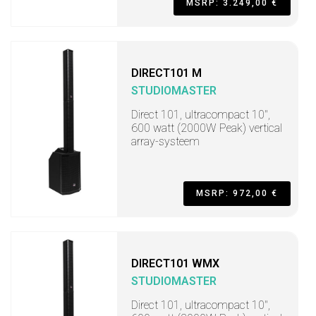
MSRP: 3.249,00 €
DIRECT101 M
STUDIOMASTER
Direct 101, ultracompact 10",
600 watt (2000W Peak) vertical
array-systeem
MSRP: 972,00 €
DIRECT101 WMX
STUDIOMASTER
Direct 101, ultracompact 10",