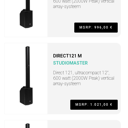
600 watt (2000W Peak) vertical
array-systeem
MSRP: 996,00 €
DIRECT121 M
STUDIOMASTER
Direct 121, ultracompact 12",
600 watt (2000W Peak) vertical
array-systeem
MSRP: 1.021,00 €