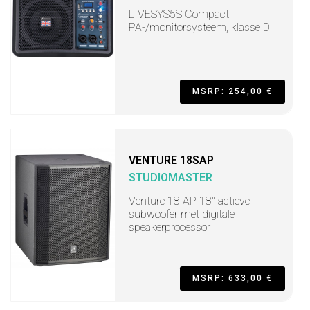
LIVESYS5S Compact
PA-/monitorsysteem, klasse D
MSRP: 254,00 €
VENTURE 18SAP
STUDIOMASTER
Venture 18 AP 18" actieve
subwoofer met digitale
speakerprocessor
MSRP: 633,00 €