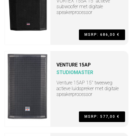
VORTEX 15SA 15" actieve
subwoofer met digitale
speakerprocessor
MSRP: 686,00 €
VENTURE 15AP
STUDIOMASTER
Venture 15AP 15" tweeweg
actieve luidspreker met digitale
speakerprocessor
MSRP: 577,00 €