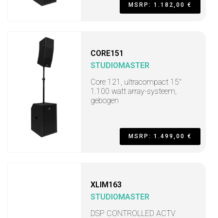
MSRP: 1.182,00 €
CORE151
STUDIOMASTER
Core 121, ultracompact 15"
1.100 watt array-systeem,
gebogen
MSRP: 1.499,00 €
XLIM163
STUDIOMASTER
DSP CONTROLLED ACTV