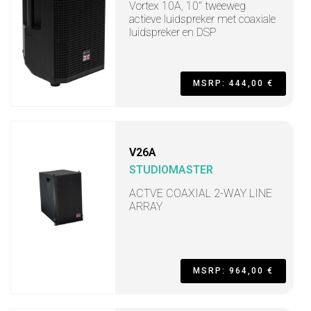
Vortex 10A, 10" tweeweg
actieve luidspreker met coaxiale
luidspreker en DSP
MSRP: 444,00 €
V26A
STUDIOMASTER
ACTVE COAXIAL 2-WAY LINE
ARRAY
MSRP: 964,00 €