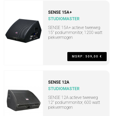
SENSE 15A+
STUDIOMASTER
SENSE 15A+ actieve tweeweg
15" podiummonitor, 1200 watt
piekvermogen
MSRP: 509,00 €
SENSE 12A
STUDIOMASTER
SENSE 12A actieve tweeweg
12" podiummonitor, 600 watt
piekvermogen