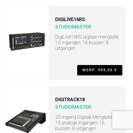
DIGILIVE16RS
STUDIOMASTER
DigiLiVe16RS digitale mengtafel,
16 ingangen, 16 bussen, 8
uitgangen
MSRP: 999,00 €
DIGITRACK18
STUDIOMASTER
20-ingang Digitale Mengtafel,
16 analoge ingangen, 16
bussen, 8 uitgangen