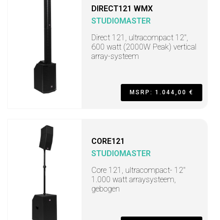
DIRECT121 WMX
STUDIOMASTER
Direct 121, ultracompact 12",
600 watt (2000W Peak) vertical
array-systeem
MSRP: 1.044,00 €
CORE121
STUDIOMASTER
Core 121, ultracompact- 12"
1.000 watt arraysysteem,
gebogen