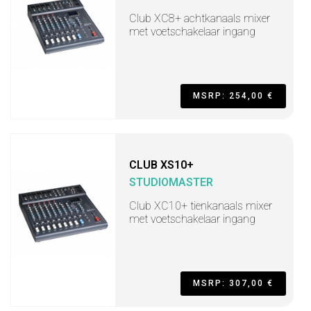
Club XC8+ achtkanaals mixer
met voetschakelaar ingang
MSRP: 254,00 €
CLUB XS10+
STUDIOMASTER
Club XC10+ tienkanaals mixer
met voetschakelaar ingang
MSRP: 307,00 €