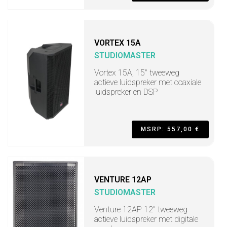
VORTEX 15A
STUDIOMASTER
Vortex 15A, 15" tweeweg
actieve luidspreker met coaxiale
luidspreker en DSP
MSRP: 557,00 €
VENTURE 12AP
STUDIOMASTER
Venture 12AP 12" tweeweg
actieve luidspreker met digitale