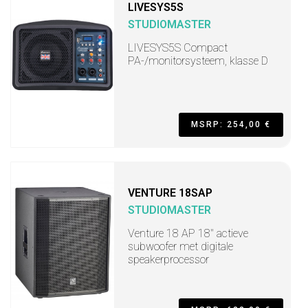
LIVESYS5S
STUDIOMASTER
LIVESYS5S Compact
PA-/monitorsysteem, klasse D
MSRP: 254,00 €
VENTURE 18SAP
STUDIOMASTER
Venture 18 AP 18" actieve
subwoofer met digitale
speakerprocessor