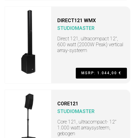
DIRECT121 WMX
STUDIOMASTER
Direct 121, ultracompact 12",
600 watt (2000W Peak) vertical
array-systeem
MSRP: 1.044,00 €
CORE121
STUDIOMASTER
Core 121, ultracompact- 12"
1.000 watt arraysysteem,
gebogen