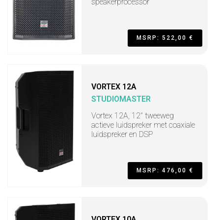
speakerprocessor
MSRP: 522,00 €
VORTEX 12A
STUDIOMASTER
Vortex 12A, 12" tweeweg
actieve luidspreker met coaxiale
luidspreker en DSP
MSRP: 476,00 €
VORTEX 10A