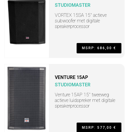
STUDIOMASTER
VORTEX 15SA 15" actieve
subwoofer met digitale
speakerprocessor
MSRP: 686,00 €
VENTURE 15AP
STUDIOMASTER
Venture 15AP 15" tweeweg
actieve luidspreker met digitale
speakerprocessor
MSRP: 577,00 €