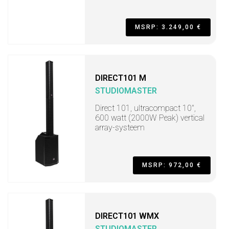
MSRP: 3.249,00 €
DIRECT101 M
STUDIOMASTER
Direct 101, ultracompact 10",
600 watt (2000W Peak) vertical
array-systeem
MSRP: 972,00 €
DIRECT101 WMX
STUDIOMASTER