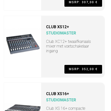
MSRP: 307,00 €
CLUB XS12+
STUDIOMASTER
Club XC12+ twaalfkanaals
mixer met voetschakelaar
ingang
MSRP: 352,00 €
CLUB XS16+
STUDIOMASTER
Club XS 16+ compacte