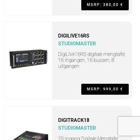
MSRP: 380,00 €
DIGILIVE16RS
STUDIOMASTER
DigiLiVe16RS digitale mengtafel,
16 ingangen, 16 bussen, 8
uitgangen
MSRP: 999,00 €
DIGITRACK18
STUDIOMASTER
20-ingang Digitale Mengtafel,