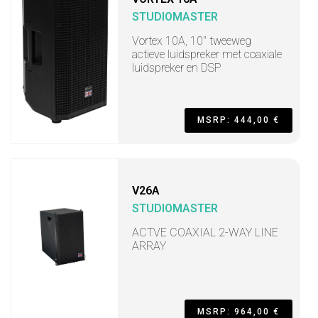
STUDIOMASTER
Vortex 10A, 10" tweeweg
actieve luidspreker met coaxiale
luidspreker en DSP
MSRP: 444,00 €
V26A
STUDIOMASTER
ACTVE COAXIAL 2-WAY LINE
ARRAY
MSRP: 964,00 €