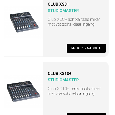
CLUB XS8+
STUDIOMASTER
Club XC8+ achtkanaals mixer
met voetschakelaar ingang
MSRP: 254,00 €
CLUB XS10+
STUDIOMASTER
Club XC10+ tienkanaals mixer
met voetschakelaar ingang