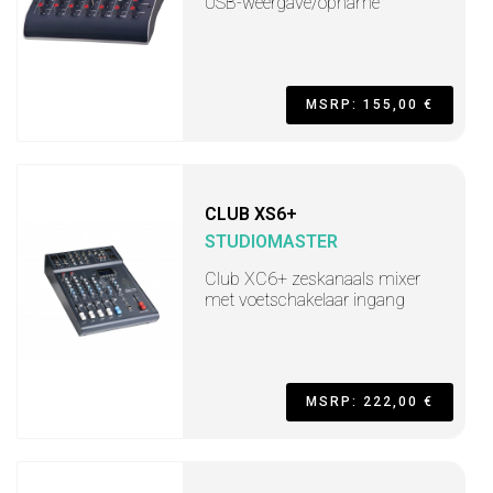
USB-weergave/opname
MSRP: 155,00 €
CLUB XS6+
STUDIOMASTER
Club XC6+ zeskanaals mixer
met voetschakelaar ingang
MSRP: 222,00 €