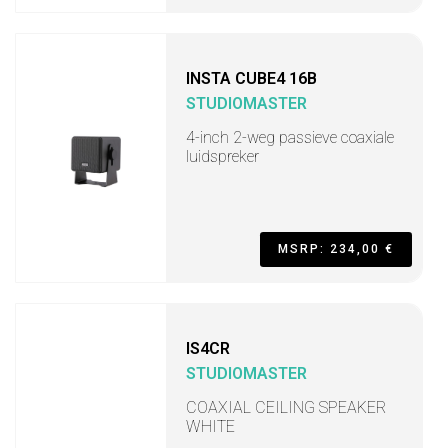
INSTA CUBE4 16B
STUDIOMASTER
4-inch 2-weg passieve coaxiale
luidspreker
MSRP: 234,00 €
IS4CR
STUDIOMASTER
COAXIAL CEILING SPEAKER
WHITE