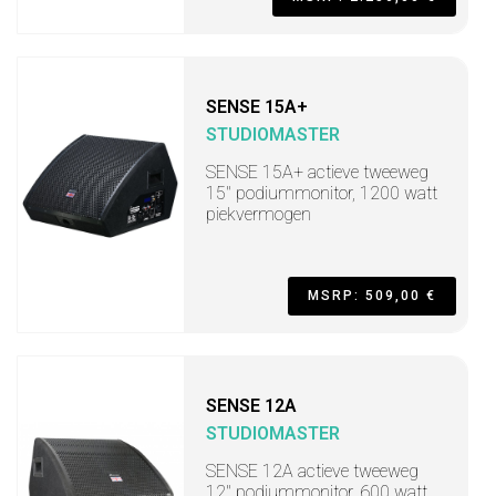
SENSE 15A+
STUDIOMASTER
SENSE 15A+ actieve tweeweg
15" podiummonitor, 1200 watt
piekvermogen
MSRP: 509,00 €
SENSE 12A
STUDIOMASTER
SENSE 12A actieve tweeweg
12" podiummonitor, 600 watt