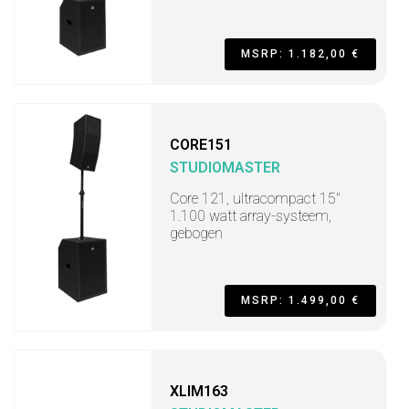
MSRP: 1.182,00 €
CORE151
STUDIOMASTER
Core 121, ultracompact 15"
1.100 watt array-systeem,
gebogen
MSRP: 1.499,00 €
XLIM163