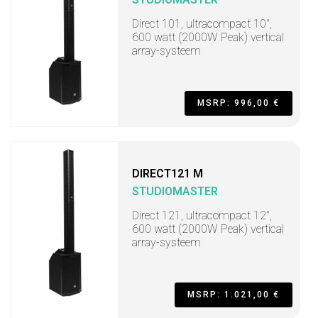
Direct 101, ultracompact 10",
600 watt (2000W Peak) vertical
array-systeem
MSRP: 996,00 €
DIRECT121 M
STUDIOMASTER
Direct 121, ultracompact 12",
600 watt (2000W Peak) vertical
array-systeem
MSRP: 1.021,00 €