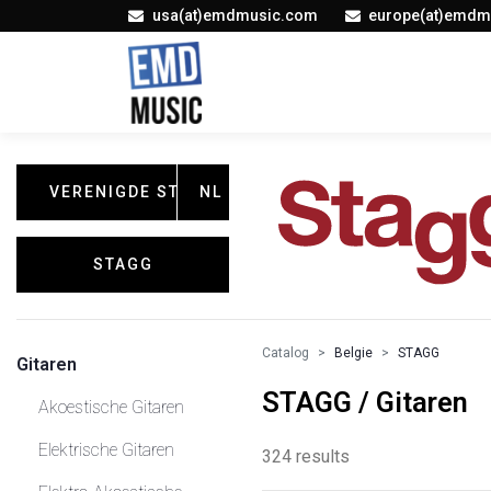
usa(at)emdmusic.com
europe(at)emdm
VERENIGDE STATEN
NL
STAGG
Catalog
Belgie
STAGG
Gitaren
STAGG / Gitaren
Akoestische Gitaren
Elektrische Gitaren
324 results