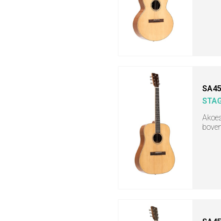
SA45
STA
Akoes
boven