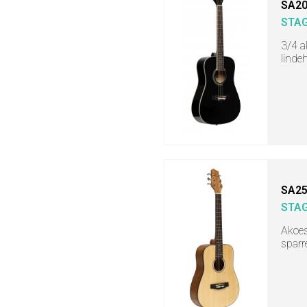
SA20
STA
3/4 a
linde
SA25
STA
Akoes
sparr