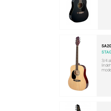
SA20
STA
3/4 a
linde
mode