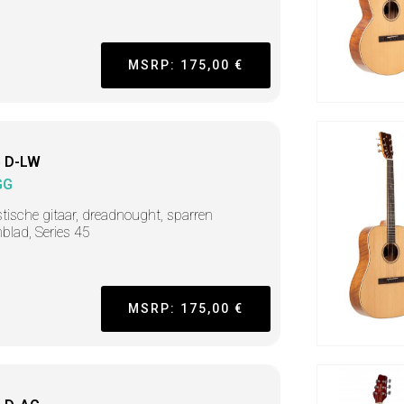
MSRP: 175,00 €
 D-LW
GG
tische gitaar, dreadnought, sparren
blad, Series 45
MSRP: 175,00 €