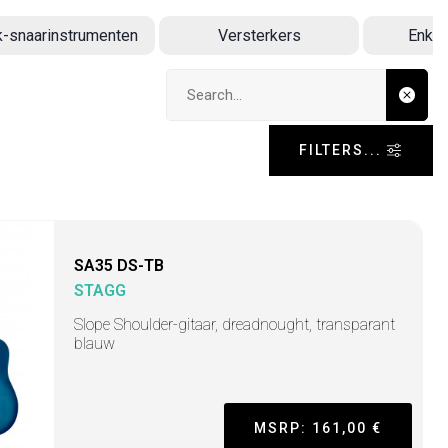
k-snaarinstrumenten
Versterkers
Enkel
Search input
FILTERS...
SA35 DS-TB
STAGG
Slope Shoulder-gitaar, dreadnought, transparant
blauw
MSRP: 161,00 €