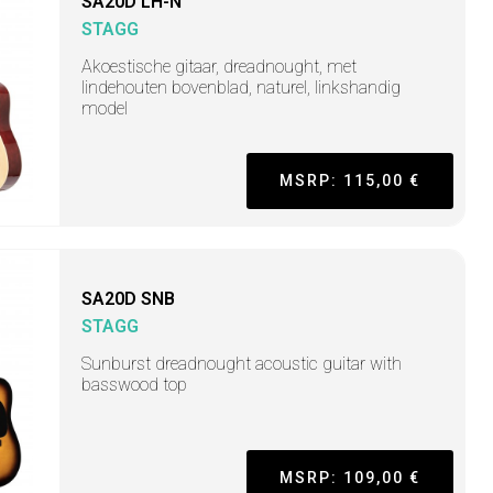
SA20D LH-N
STAGG
Akoestische gitaar, dreadnought, met
lindehouten bovenblad, naturel, linkshandig
model
MSRP: 115,00 €
SA20D SNB
STAGG
Sunburst dreadnought acoustic guitar with
basswood top
MSRP: 109,00 €