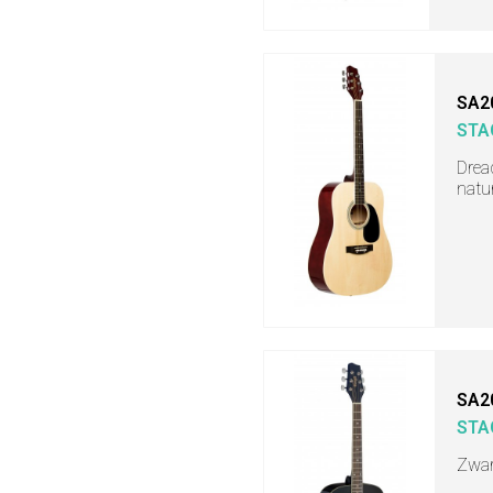
SA2
STA
Drea
natu
SA2
STA
Zwar