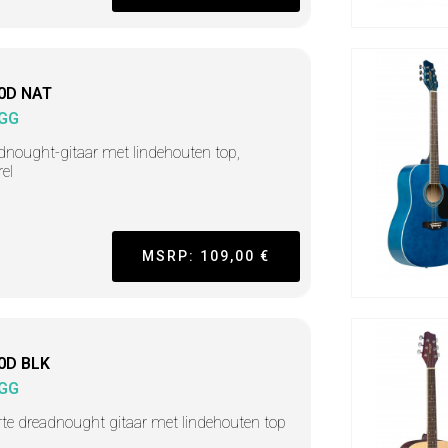
0D NAT
GG
dnought-gitaar met lindehouten top,
rel
MSRP: 109,00 €
0D BLK
GG
te dreadnought gitaar met lindehouten top