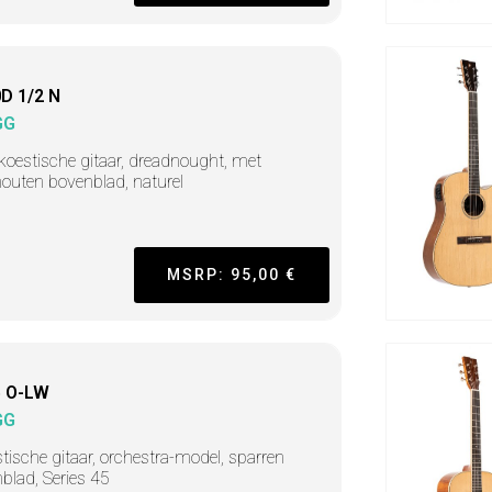
D 1/2 N
GG
koestische gitaar, dreadnought, met
houten bovenblad, naturel
MSRP: 95,00 €
 O-LW
GG
tische gitaar, orchestra-model, sparren
blad, Series 45