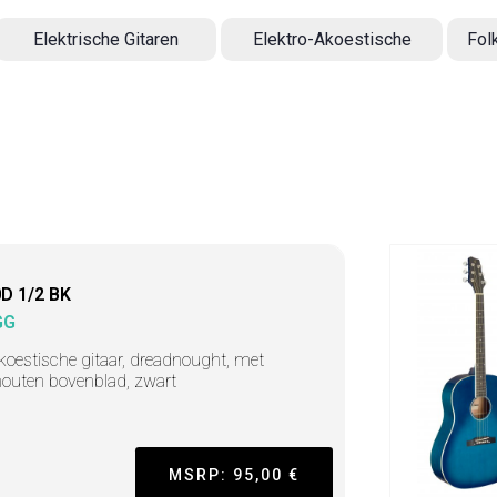
Elektrische Gitaren
Elektro-Akoestische
Fol
D 1/2 BK
GG
koestische gitaar, dreadnought, met
houten bovenblad, zwart
MSRP: 95,00 €