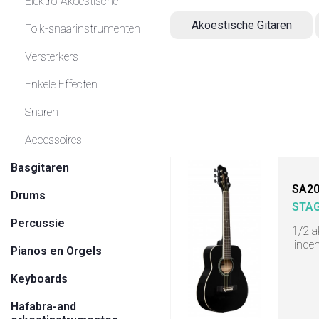
Elektro-Akoestische
Akoestische Gitaren
Folk-snaarinstrumenten
Versterkers
Enkele Effecten
Snaren
Accessoires
Basgitaren
SA20
Drums
STA
Percussie
1/2 a
linde
Pianos en Orgels
Keyboards
Hafabra-and