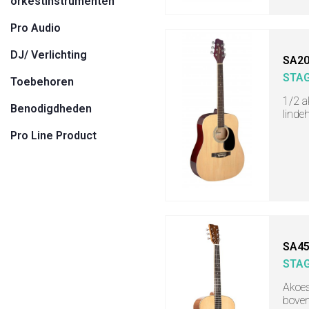
orkestinstrumenten
Pro Audio
DJ/ Verlichting
SA20
STA
Toebehoren
1/2 a
Benodigdheden
linde
Pro Line Product
SA45
STA
Akoes
boven