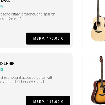
 D-AC
GG
tische gitaar, dreadnought, sparren
blad, Series 45
MSRP: 175,00 €
D LH-BK
GG
 dreadnought acoustic guitar with
ood top, left-handed model
MSRP: 115,00 €