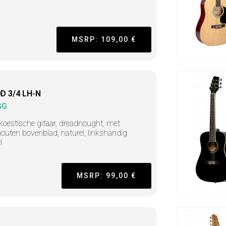
MSRP: 109,00 €
D 3/4 LH-N
GG
koestische gitaar, dreadnought, met
houten bovenblad, naturel, linkshandig
l
MSRP: 99,00 €