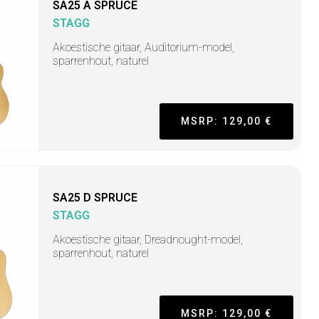
SA25 A SPRUCE
STAGG
Akoestische gitaar, Auditorium-model,
sparrenhout, naturel
MSRP: 129,00 €
SA25 D SPRUCE
STAGG
Akoestische gitaar, Dreadnought-model,
sparrenhout, naturel
MSRP: 129,00 €