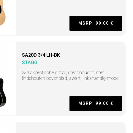
MSRP: 99,00 €
SA20D 3/4 LH-BK
STAGG
3/4 akoestische gitaar, dreadnought, met
lindehouten bovenblad, zwart, linkshandig model
MSRP: 99,00 €