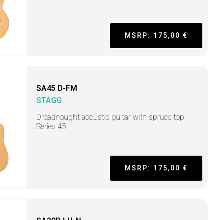
MSRP: 175,00 €
SA45 D-FM
STAGG
Dreadnought acoustic guitar with spruce top,
Series 45
MSRP: 175,00 €