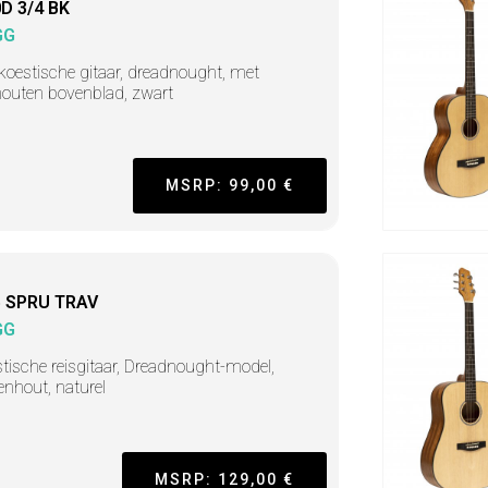
D 3/4 BK
GG
koestische gitaar, dreadnought, met
houten bovenblad, zwart
MSRP: 99,00 €
 SPRU TRAV
GG
tische reisgitaar, Dreadnought-model,
enhout, naturel
MSRP: 129,00 €