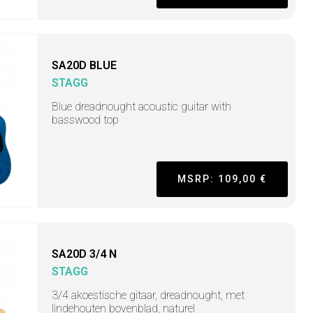
SA20D BLUE
STAGG
Blue dreadnought acoustic guitar with
basswood top
MSRP: 109,00 €
SA20D 3/4 N
STAGG
3/4 akoestische gitaar, dreadnought, met
lindehouten bovenblad, naturel