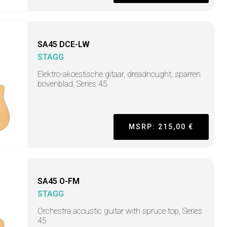
SA45 DCE-LW
STAGG
Elektro-akoestische gitaar, dreadnought, sparren
bovenblad, Series 45
MSRP: 215,00 €
SA45 O-FM
STAGG
Orchestra acoustic guitar with spruce top, Series
45