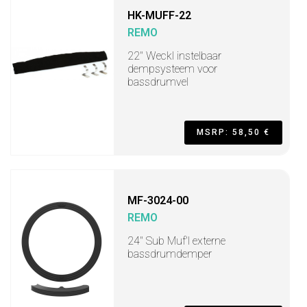
HK-MUFF-22
REMO
22" Weckl instelbaar
dempsysteem voor
bassdrumvel
MSRP: 58,50 €
MF-3024-00
REMO
24" Sub Muf'l externe
bassdrumdemper