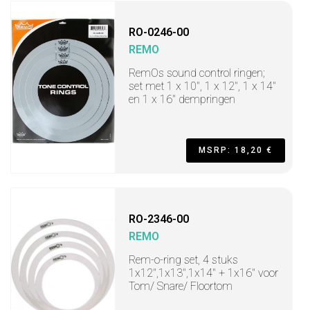
RO-0246-00
REMO
RemOs sound control ringen;
set met 1 x 10", 1 x 12", 1 x 14"
en 1 x 16" dempringen
MSRP: 18,20 €
RO-2346-00
REMO
Rem-o-ring set, 4 stuks
1x12",1x13",1x14" + 1x16" voor
Tom/ Snare/ Floortom