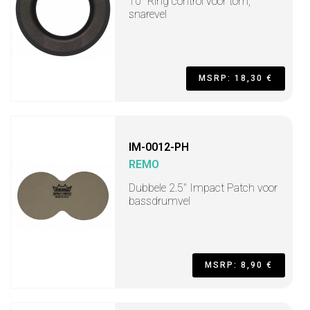
10" Ring control voor tom,
snarevel
MSRP: 18,30 €
IM-0012-PH
REMO
Dubbele 2.5" Impact Patch voor
bassdrumvel
MSRP: 8,90 €