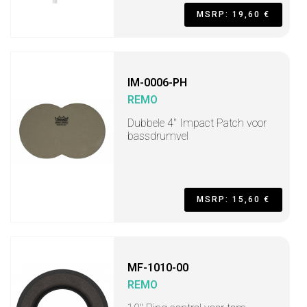
MSRP: 19,60 €
IM-0006-PH
REMO
Dubbele 4" Impact Patch voor
bassdrumvel
MSRP: 15,60 €
MF-1010-00
REMO