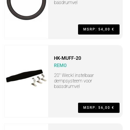
basdrumvel
MSRP: 54,00 €
HK-MUFF-20
REMO
20" Weckl instelbaar
dempsysteem voor
bassdrumvel
MSRP: 56,00 €