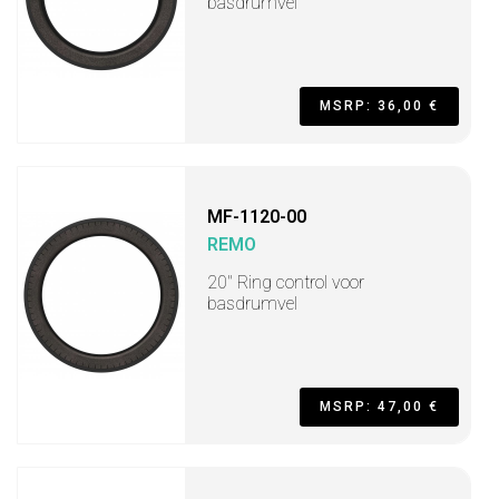
basdrumvel
MSRP: 36,00 €
MF-1120-00
REMO
20" Ring control voor
basdrumvel
MSRP: 47,00 €