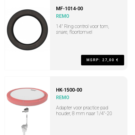
MF-1014-00
REMO
14" Ring control voor tom,
snare, floortomvel
MSRP: 27,00 €
HK-1500-00
REMO
Adapter voor practice pad
houder, 8 mm naar 1/4"-20