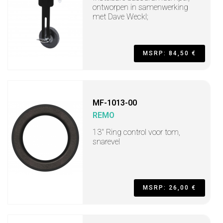
ontworpen in samenwerking
met Dave Weckl;
MSRP: 84,50 €
MF-1013-00
REMO
13" Ring control voor tom,
snarevel
MSRP: 26,00 €