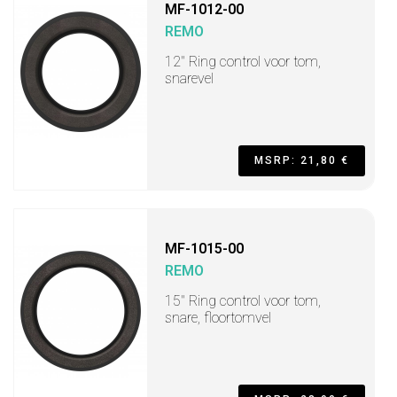
MF-1012-00
REMO
12" Ring control voor tom,
snarevel
MSRP: 21,80 €
MF-1015-00
REMO
15" Ring control voor tom,
snare, floortomvel