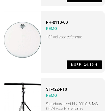
PH-0110-00
REMO
10" Vel voor oefenpad
MSRP: 24,80 €
ST-4224-10
REMO
Standaard met HK-0010 & MS-
0024 voor Roto-Toms