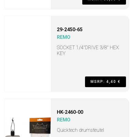
29-2450-65
REMO
SOCKET 1/4"DRIVE 3/8" HEX
KEY
MSRP: 4,40 €
HK-2460-00
REMO
Quicktech drumsteutel