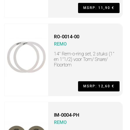
MSRP: 11,90 €
RO-0014-00
REMO
14" Rem-o-ring set, 2 stuks (1"
en 1"1/2) voor Tom/ Snare/
Floortom
MSRP: 12,60 €
IM-0004-PH
REMO