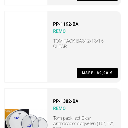
PP-1192-BA
REMO
TOM PACK BA312/13/16
CLEAR
MSRP: 80,00 €
PP-1382-BA
REMO
Tom pack: set Clear
Ambasador slagvellen (10", 12",