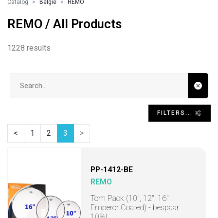
Catalog
Belgie
REMO
REMO / All Products
1228 results
Search input
FILTERS...
<
1
2
3
>
PP-1412-BE
REMO
Tom Pack (10", 12", 16"
Emperor Coated) - bespaar
10%!