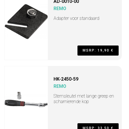
AD-0010-00
REMO
Adapter voor standaard
MSRP: 19,90 €
HK-2450-59
REMO
Stemsleutel met lange greep en
scharnierende kop
MSRP: 33,50 €