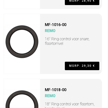
MSRP: 28,90 €
MF-1016-00
REMO
16" Ring control voor snare,
floortomvel
MSRP: 29,30 €
MF-1018-00
REMO
18" Ring control voor floortom,