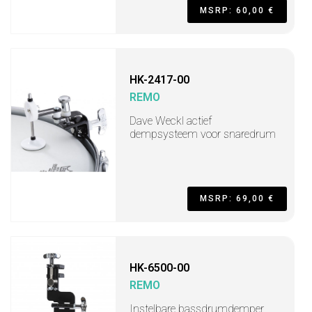
MSRP: 60,00 €
HK-2417-00
REMO
Dave Weckl actief
dempsysteem voor snaredrum
MSRP: 69,00 €
HK-6500-00
REMO
Instelbare bassdrumdemper,