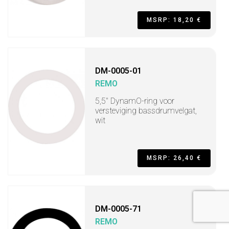
MSRP: 18,20 €
DM-0005-01
REMO
5,5" DynamO-ring voor
versteviging bassdrumvelgat,
wit
MSRP: 26,40 €
DM-0005-71
REMO