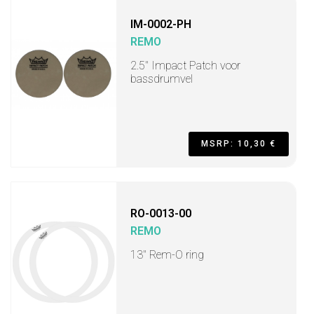
IM-0002-PH
REMO
2.5" Impact Patch voor
bassdrumvel
MSRP: 10,30 €
RO-0013-00
REMO
13" Rem-O ring