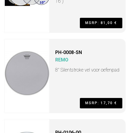
16")
MSRP: 81,00 €
PH-0008-SN
REMO
8" Silentstroke vel voor oefenpad
MSRP: 17,70 €
PH-0106-00