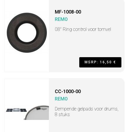
MF-1008-00
REMO
08" Ring control voor tomvel
MSRP: 16,50 €
CC-1000-00
REMO
Dempende gelpads voor drums,
8 stuks