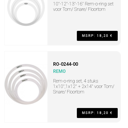
10"-12"-13"-16" Rem-o-ring set
voor Tom/ Snare/ Floortom
MSRP: 18,20 €
RO-0244-00
REMO
Rem-o-ring set, 4 stuks
1x10",1x12" + 2x14" voor Tom/
Snare/ Floortom
MSRP: 18,20 €