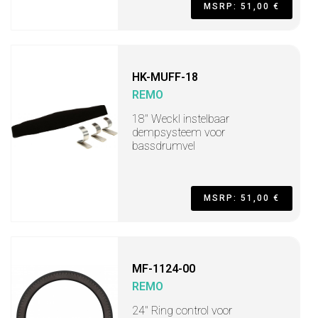
MSRP: 51,00 €
HK-MUFF-18
REMO
18" Weckl instelbaar
dempsysteem voor
bassdrumvel
MSRP: 51,00 €
MF-1124-00
REMO
24" Ring control voor