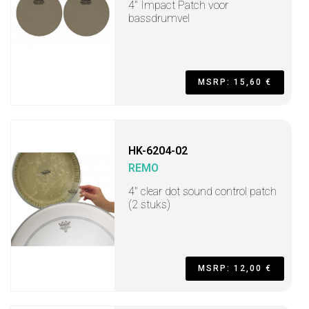
4" Impact Patch voor
bassdrumvel
MSRP: 15,60 €
HK-6204-02
REMO
4" clear dot sound control patch
(2 stuks)
MSRP: 12,00 €