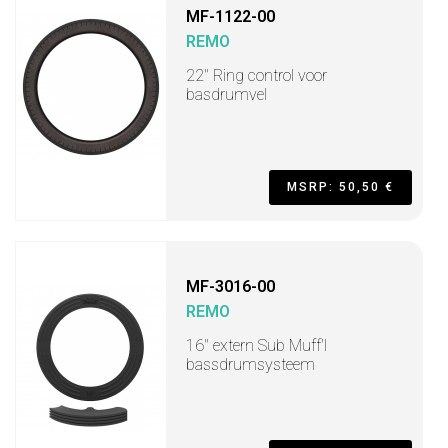
MF-1122-00
REMO
22" Ring control voor
basdrumvel
MSRP: 50,50 €
MF-3016-00
REMO
16" extern Sub Muff'l
bassdrumsysteem