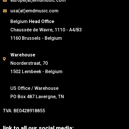
europe(at)emdmusic.com
usa(at)emdmusic.com
Belgium
Head Office
Chaussée de Wavre, 1110 - A4/B3
1160 Brussels - Belgium
Warehouse
Noorderstraat, 70
1502 Lembeek - Belgium
US Office / Warehouse
PO Box 487 Lavergne, TN
TVA: BE0428918855
link to all our social media: