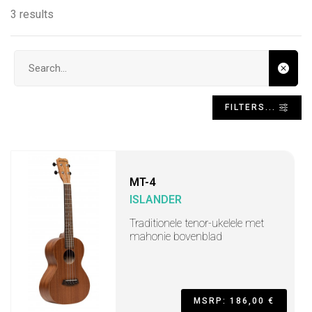
3 results
Search input
FILTERS...
MT-4
ISLANDER
Traditionele tenor-ukelele met
mahonie bovenblad
MSRP: 186,00 €