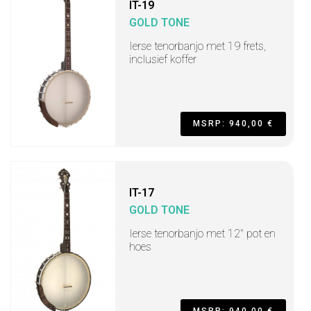
IT-19
GOLD TONE
Ierse tenorbanjo met 19 frets,
inclusief koffer
MSRP: 940,00 €
IT-17
GOLD TONE
Ierse tenorbanjo met 12" pot en
hoes
MSRP: 940,00 €