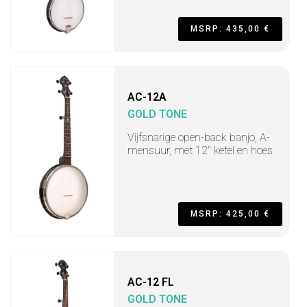
MSRP: 435,00 €
AC-12A
GOLD TONE
Vijfsnarige open-back banjo, A-
mensuur, met 12" ketel en hoes
MSRP: 425,00 €
AC-12 FL
GOLD TONE