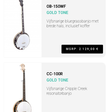
OB-150WF
GOLD TONE
Vijfsnarige bluegrassbanjo met
brede hals, inclusief koffer
MSRP: 2.129,00 €
CC-100R
GOLD TONE
Vijfsnarige Cripple Creek
resonatorbanjo