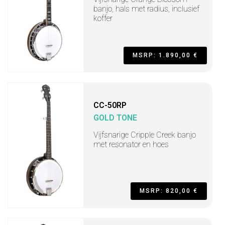
banjo, hals met radius, inclusief
koffer
MSRP: 1.890,00 €
CC-50RP
GOLD TONE
Vijfsnarige Cripple Creek banjo
met resonator en hoes
MSRP: 820,00 €