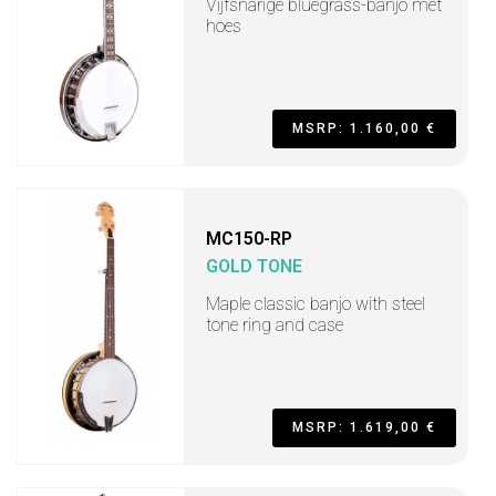
Vijfsnarige bluegrass-banjo met
hoes
MSRP: 1.160,00 €
MC150-RP
GOLD TONE
Maple classic banjo with steel
tone ring and case
MSRP: 1.619,00 €