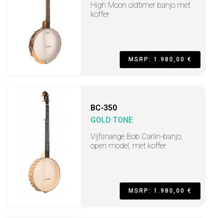
High Moon oldtimer banjo met
koffer
MSRP: 1.980,00 €
BC-350
GOLD TONE
Vijfsnarige Bob Carlin-banjo,
open model, met koffer
MSRP: 1.980,00 €