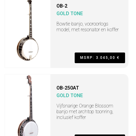
OB-2
GOLD TONE
Bowtie banjo, vooroorlogs
model, met resonator en koffer
MSRP: 3.045,00 €
OB-250AT
GOLD TONE
Vijfsnarige Orange Blossom
banjo met archtop toonring,
inclusief koffer