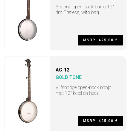
5-string open back banjo 12"
rim Fretless, with bag
MSRP: 425,00 €
AC-12
GOLD TONE
Vijfsnarige open-back banjo
met 12" ketel en hoes
MSRP: 425,00 €