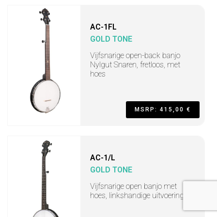
AC-1FL
GOLD TONE
Vijfsnarige open-back banjo
Nylgut Snaren, fretloos, met
hoes
MSRP: 415,00 €
AC-1/L
GOLD TONE
Vijfsnarige open banjo met
hoes, linkshandige uitvoering