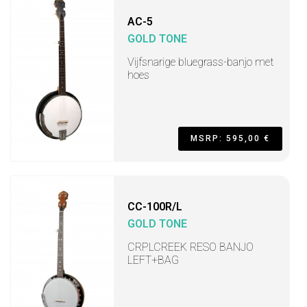
AC-5
GOLD TONE
Vijfsnarige bluegrass-banjo met
hoes
MSRP: 595,00 €
CC-100R/L
GOLD TONE
CRPLCREEK RESO BANJO
LEFT+BAG