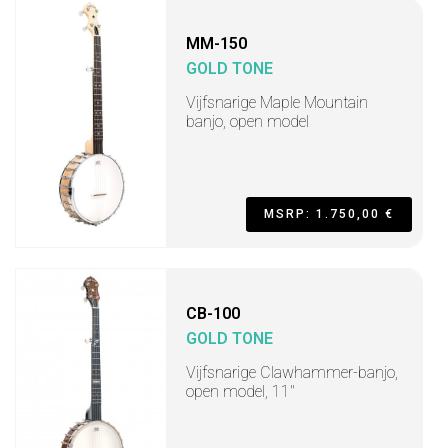
MM-150
GOLD TONE
Vijfsnarige Maple Mountain
banjo, open model
MSRP: 1.750,00 €
CB-100
GOLD TONE
Vijfsnarige Clawhammer-banjo,
open model, 11"