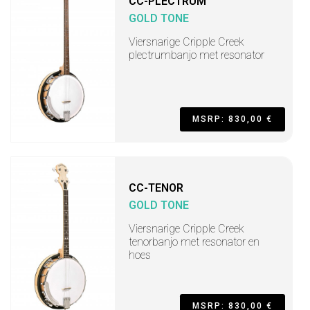
CC-PLECTRUM
GOLD TONE
Viersnarige Cripple Creek
plectrumbanjo met resonator
MSRP: 830,00 €
CC-TENOR
GOLD TONE
Viersnarige Cripple Creek
tenorbanjo met resonator en
hoes
MSRP: 830,00 €