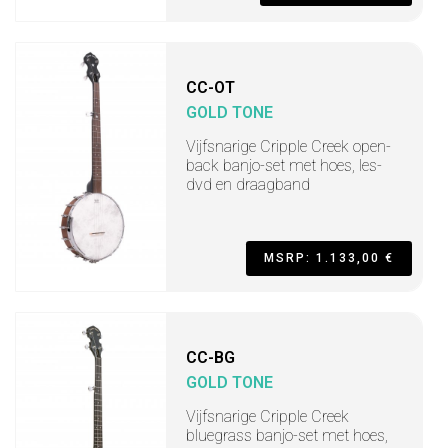
CC-OT
GOLD TONE
Vijfsnarige Cripple Creek open-
back banjo-set met hoes, les-
dvd en draagband
MSRP: 1.133,00 €
CC-BG
GOLD TONE
Vijfsnarige Cripple Creek
bluegrass banjo-set met hoes,