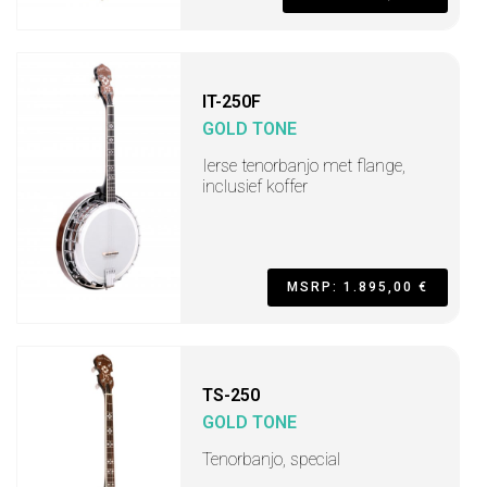
IT-250F
GOLD TONE
Ierse tenorbanjo met flange,
inclusief koffer
MSRP: 1.895,00 €
TS-250
GOLD TONE
Tenorbanjo, special