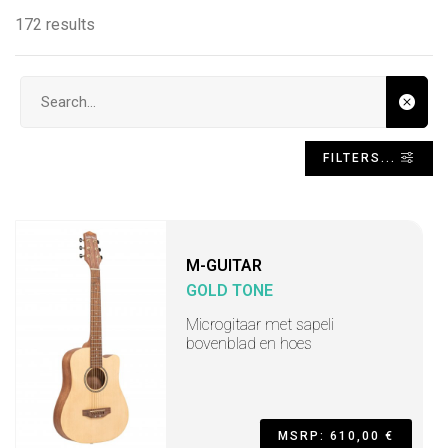
172 results
Search input
FILTERS...
M-GUITAR
GOLD TONE
Microgitaar met sapeli
bovenblad en hoes
MSRP: 610,00 €