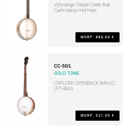
Vijfsnarige Cripple Creek Bob
Carlin banjo met hoes
MSRP: 880,00 €
CC-50/L
GOLD TONE
CRPLCRK OPENBACK BANJO
LFT+BAG
MSRP: 621,00 €