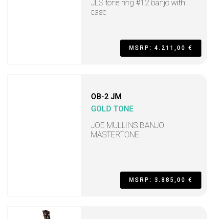
JLS tone ring #12 banjo with
case
MSRP: 4.211,00 €
OB-2 JM
GOLD TONE
JOE MULLINS BANJO
MASTERTONE
MSRP: 3.885,00 €