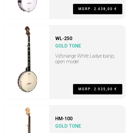
MSRP: 2.438,00 €
WL-250
GOLD TONE
Vijfsnarige White Ladye banjo,
open model
MSRP: 2.025,00 €
HM-100
GOLD TONE