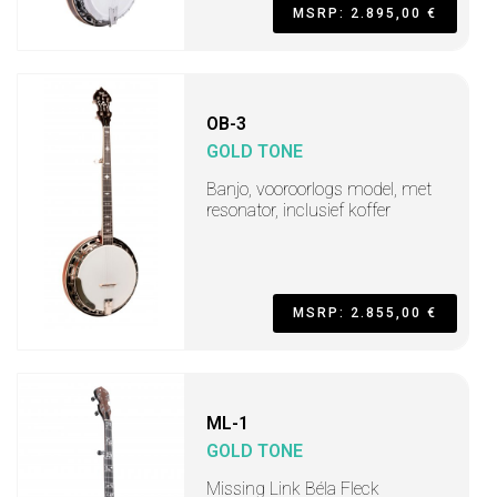
MSRP: 2.895,00 €
OB-3
GOLD TONE
Banjo, vooroorlogs model, met
resonator, inclusief koffer
MSRP: 2.855,00 €
ML-1
GOLD TONE
Missing Link Béla Fleck