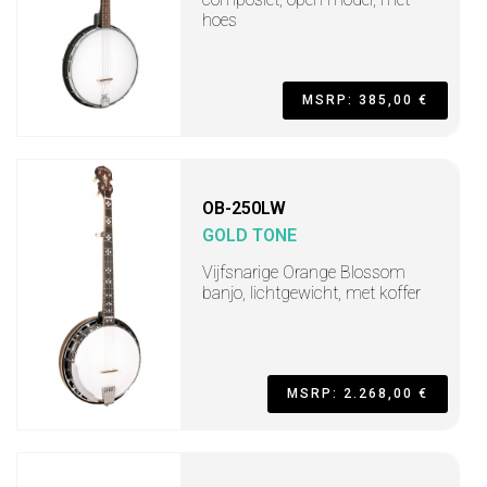
hoes
MSRP: 385,00 €
OB-250LW
GOLD TONE
Vijfsnarige Orange Blossom
banjo, lichtgewicht, met koffer
MSRP: 2.268,00 €