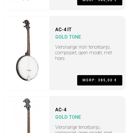
AC-4 IT
GOLD TONE
Viersnarige Irish tenorbanjo,
composiet, open model, met
hoes
MSRP: 385,00 €
AC-4
GOLD TONE
Viersnarige tenorbanjo,
composiet, open model, met