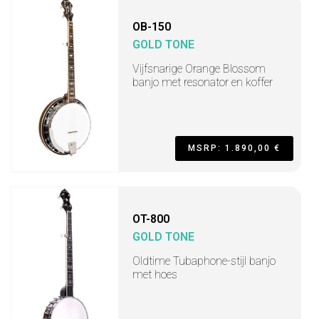
OB-150
GOLD TONE
Vijfsnarige Orange Blossom
banjo met resonator en koffer
MSRP: 1.890,00 €
OT-800
GOLD TONE
Oldtime Tubaphone-stijl banjo
met hoes