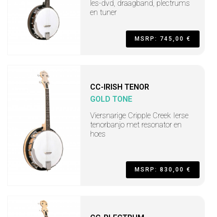
les-dvd, draagband, plectrums
en tuner
MSRP: 745,00 €
CC-IRISH TENOR
GOLD TONE
Viersnarige Cripple Creek Ierse
tenorbanjo met resonator en
hoes
MSRP: 830,00 €