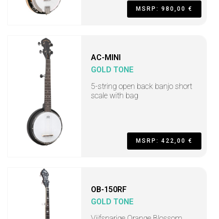
MSRP: 980,00 €
AC-MINI
GOLD TONE
5-string open back banjo short
scale with bag
MSRP: 422,00 €
OB-150RF
GOLD TONE
Vijfsnarige Orange Blossom