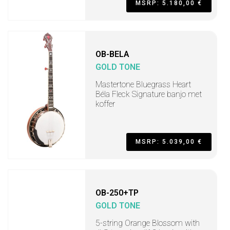
MSRP: 5.180,00 €
OB-BELA
GOLD TONE
Mastertone Bluegrass Heart
Béla Fleck Signature banjo met
koffer
MSRP: 5.039,00 €
OB-250+TP
GOLD TONE
5-string Orange Blossom with