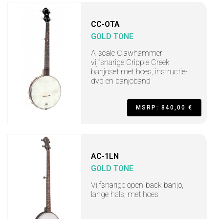
CC-OTA
GOLD TONE
A-scale Clawhammer
vijfsnarige Cripple Creek
banjoset met hoes, instructie-
dvd en banjoband
MSRP: 840,00 €
AC-1LN
GOLD TONE
Vijfsnarige open-back banjo,
lange hals, met hoes