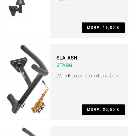
MSRP: 16,80 €
SLA-ASH
STAGG
Wandhouder voor altsaxofoon
MSRP: 35,50 €