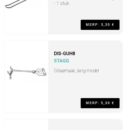
- 1 stuk
MSRP: 3,30 €
DIS-GUH8
STAGG
Gitaarhaak, lang model
MSRP: 5,30 €