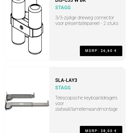
DIS-C33 W BK
STAGG
3/3-zijdige drieweg connector
voor presentatiepaneel - 2 stuks
MSRP: 26,60 €
SLA-LAY3
STAGG
Telescopische keyboarddragers
voor
slatwall/lamellenwandmontage
MSRP: 38,00 €