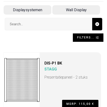
Displaysystemen
Wall Display
Search input
FILTERS...
DIS-P1 BK
STAGG
Presentatiepaneel - 2 stuks
MSRP: 115,00 €