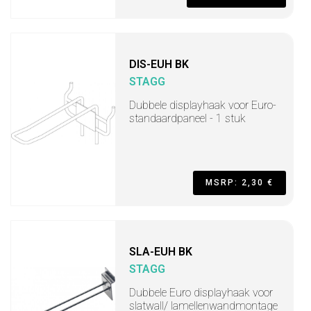
DIS-EUH BK
STAGG
Dubbele displayhaak voor Euro-
standaardpaneel - 1 stuk
MSRP: 2,30 €
SLA-EUH BK
STAGG
Dubbele Euro displayhaak voor
slatwall/ lamellenwandmontage