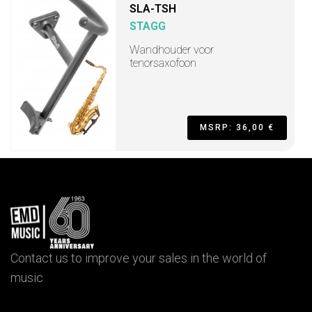
SLA-TSH
STAGG
Wandhouder voor
tenorsaxofoon
MSRP: 36,00 €
Contact us to improve your sales in the world of
music