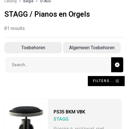
Catalog
Belgie
STAGG
STAGG / Pianos en Orgels
81 results
Toebehoren
Algemeen Toebehoren
Search input
FILTERS...
PS35 BKM VBK
STAGG
Pianokruk, matzwart, met