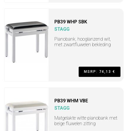
PB39 WHP SBK
STAGG
Pianobank, hooglanzend wit,
met zwartfluwelen bekleding
MSRP: 74,13 €
PB39 WHM VBE
STAGG
Matgelakte witte pianobank met
beige fluwelen zitting