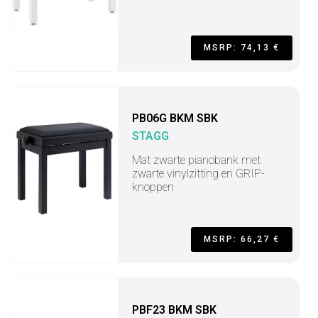
MSRP: 74,13 €
PB06G BKM SBK
STAGG
Mat zwarte pianobank met
zwarte vinylzitting en GRIP-
knoppen
MSRP: 66,27 €
PBF23 BKM SBK