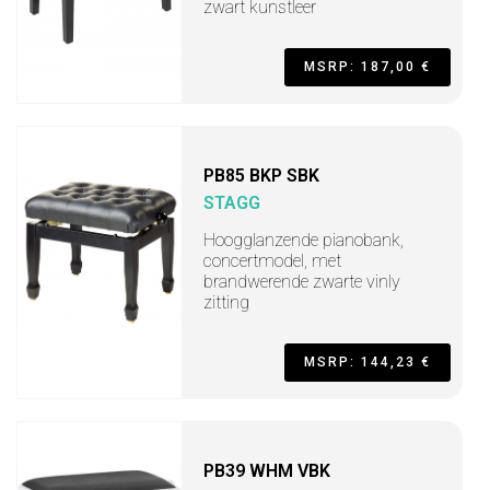
zwart kunstleer
MSRP: 187,00 €
PB85 BKP SBK
STAGG
Hoogglanzende pianobank,
concertmodel, met
brandwerende zwarte vinly
zitting
MSRP: 144,23 €
PB39 WHM VBK