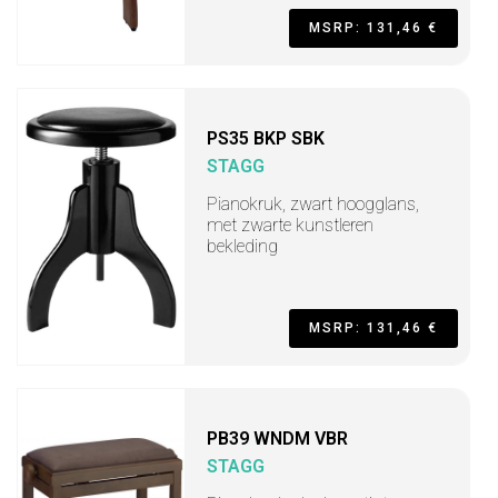
MSRP: 131,46 €
PS35 BKP SBK
STAGG
Pianokruk, zwart hoogglans,
met zwarte kunstleren
bekleding
MSRP: 131,46 €
PB39 WNDM VBR
STAGG