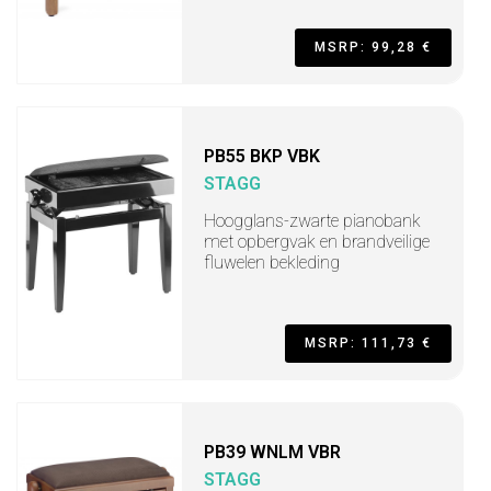
MSRP: 99,28 €
PB55 BKP VBK
STAGG
Hoogglans-zwarte pianobank
met opbergvak en brandveilige
fluwelen bekleding
MSRP: 111,73 €
PB39 WNLM VBR
STAGG