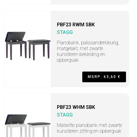
PBF23 RWM SBK
STAGG
Pianobank, palissanderkleurig,
matgelakt, met zwarte
kunstleren bekleding en
opbergvak
MSRP: 63,60 €
PBF23 WHM SBK
STAGG
Matwitte pianobank met zwarte
kunstleren zitting en opbergvak