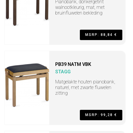
Pianobank, donkergetint
walnootkleurig, mat, met
bruinfluwelen bekleding
MSRP: 88,84 €
PB39 NATM VBK
STAGG
Matgelakte houten pianobank,
naturel, met zwarte fluwelen
zitting
MSRP: 99,28 €