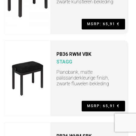
zwarte kunstleren bekleding
MSRP: 65,91 €
PB36 RWM VBK
STAGG
Pianobank, matte
palissanderkleurige finish,
zwarte fluwelen bekleding
MSRP: 65,91 €