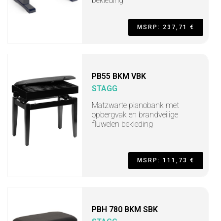
bekleding
MSRP: 237,71 €
PB55 BKM VBK
STAGG
Matzwarte pianobank met
opbergvak en brandveilige
fluwelen bekleding
MSRP: 111,73 €
PBH 780 BKM SBK