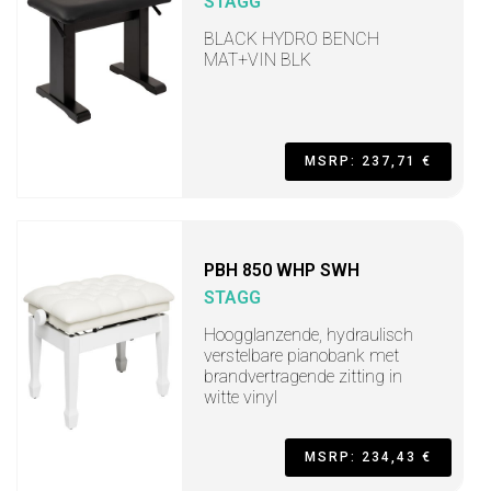
STAGG
BLACK HYDRO BENCH
MAT+VIN BLK
MSRP: 237,71 €
PBH 850 WHP SWH
STAGG
Hoogglanzende, hydraulisch
verstelbare pianobank met
brandvertragende zitting in
witte vinyl
MSRP: 234,43 €