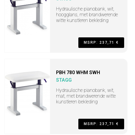
Hydraulische pianobank, wit,
hoogglans, met brandwerende
witte kunstleren bekleding
MSRP: 237,71 €
PBH 780 WHM SWH
STAGG
Hydraulische pianobank, wit,
mat, met brandwerende witte
kunstleren bekleding
MSRP: 237,71 €