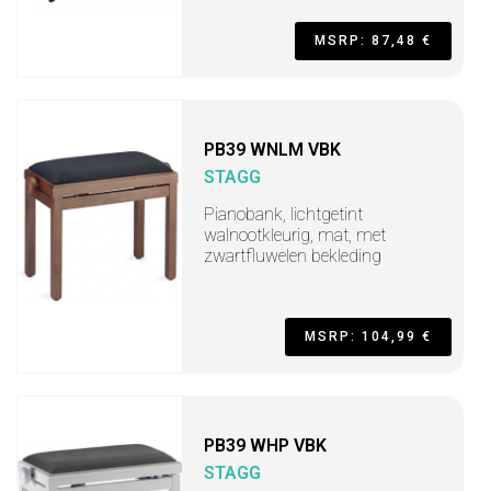
MSRP: 87,48 €
PB39 WNLM VBK
STAGG
Pianobank, lichtgetint
walnootkleurig, mat, met
zwartfluwelen bekleding
MSRP: 104,99 €
PB39 WHP VBK
STAGG