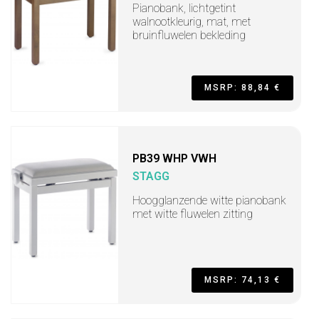
Pianobank, lichtgetint
walnootkleurig, mat, met
bruinfluwelen bekleding
MSRP: 88,84 €
PB39 WHP VWH
STAGG
Hoogglanzende witte pianobank
met witte fluwelen zitting
MSRP: 74,13 €