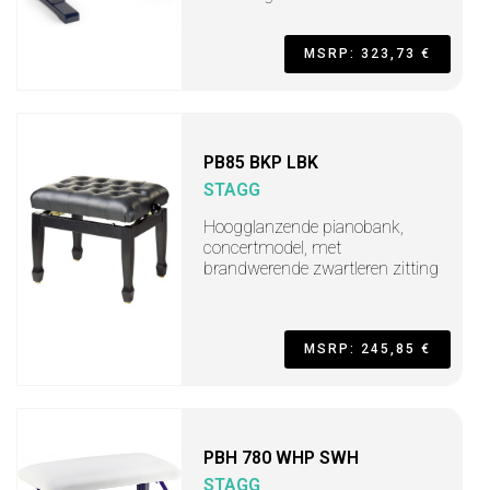
MSRP: 323,73 €
PB85 BKP LBK
STAGG
Hoogglanzende pianobank,
concertmodel, met
brandwerende zwartleren zitting
MSRP: 245,85 €
PBH 780 WHP SWH
STAGG