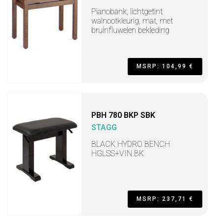
Pianobank, lichtgetint
walnootkleurig, mat, met
bruinfluwelen bekleding
MSRP: 104,99 €
PBH 780 BKP SBK
STAGG
BLACK HYDRO BENCH
HGLSS+VIN BK
MSRP: 237,71 €