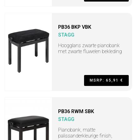
PB36 BKP VBK
STAGG
Hoogglans zwarte pianobank
met zwarte fluwelen bekleding
MSRP: 65,91 €
PB36 RWM SBK
STAGG
Pianobank, matte
palissanderkleurige finish,