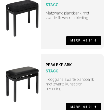
STAGG
Matzwarte pianobank met
zwarte fluwelen bekleding
MSRP: 65,91 €
PB36 BKP SBK
STAGG
Hoogglans zwarte pianobank
met zwarte kunstleren
bekleding
MSRP: 65,91 €