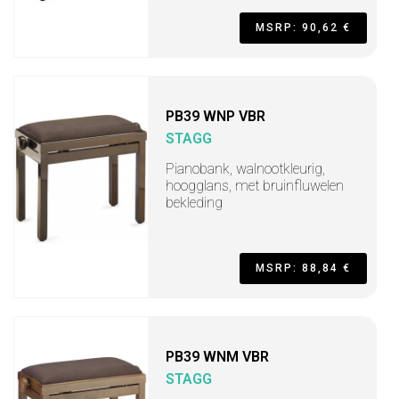
MSRP: 90,62 €
PB39 WNP VBR
STAGG
Pianobank, walnootkleurig,
hoogglans, met bruinfluwelen
bekleding
MSRP: 88,84 €
PB39 WNM VBR
STAGG