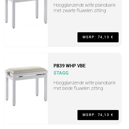
Hoogglanzende witte pianobank
met zwarte fluwelen zitting
MSRP: 74,13 €
PB39 WHP VBE
STAGG
Hoogglanzende witte pianobank
met beide fluwelen zitting
MSRP: 74,13 €