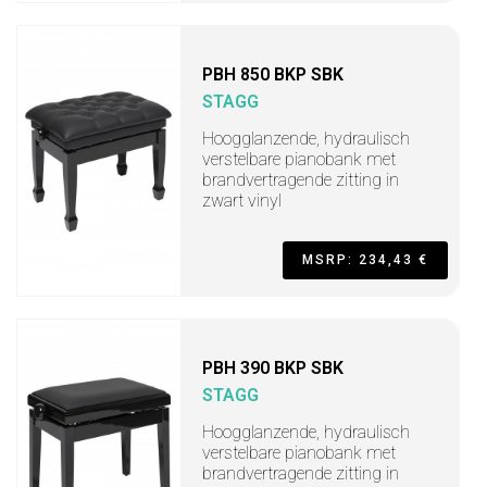
PBH 850 BKP SBK
STAGG
Hoogglanzende, hydraulisch
verstelbare pianobank met
brandvertragende zitting in
zwart vinyl
MSRP: 234,43 €
PBH 390 BKP SBK
STAGG
Hoogglanzende, hydraulisch
verstelbare pianobank met
brandvertragende zitting in