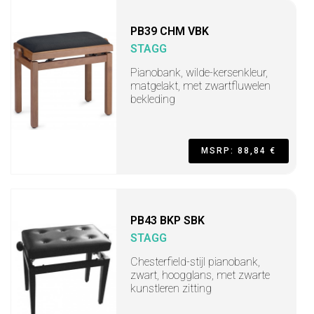
PB39 CHM VBK
STAGG
Pianobank, wilde-kersenkleur,
matgelakt, met zwartfluwelen
bekleding
MSRP: 88,84 €
PB43 BKP SBK
STAGG
Chesterfield-stijl pianobank,
zwart, hoogglans, met zwarte
kunstleren zitting