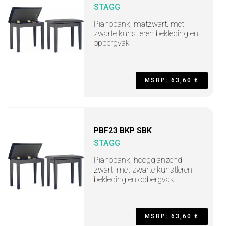
STAGG
Pianobank, matzwart. met
zwarte kunstleren bekleding en
opbergvak
MSRP: 63,60 €
PBF23 BKP SBK
STAGG
Pianobank, hoogglanzend
zwart. met zwarte kunstleren
bekleding en opbergvak
MSRP: 63,60 €