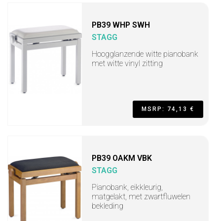
PB39 WHP SWH
STAGG
Hoogglanzende witte pianobank
met witte vinyl zitting
MSRP: 74,13 €
PB39 OAKM VBK
STAGG
Pianobank, eikkleurig,
matgelakt, met zwartfluwelen
bekleding