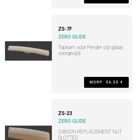
ZS-7F
ZERO GLIDE
Topkam voor Fender-stijl gitaar,
voorgevijld
MSRP: 54,50 €
ZS-23
ZERO GLIDE
GIBSON REPLACEMENT NUT
SLOTTED