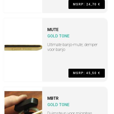
MSRP: 24,70 €
MUTE
GOLD TONE
Ultimate banjo-mute; demper
voor banjo
MSRP: 45,50 €
MBTR
GOLD TONE
Duimsteun voor microbas