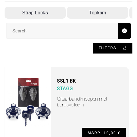
Strap Locks
Topkam
Search input
FILTERS...
SSL1 BK
STAGG
Gitaarbandknoppen met
borgsysteem
MSRP: 10,00 €