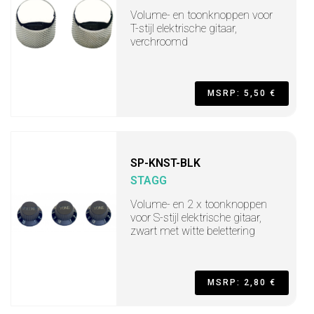
Volume- en toonknoppen voor
T-stijl elektrische gitaar,
verchroomd
MSRP: 5,50 €
SP-KNST-BLK
STAGG
Volume- en 2 x toonknoppen
voor S-stijl elektrische gitaar,
zwart met witte belettering
MSRP: 2,80 €