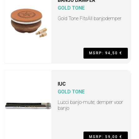
BANJO DAMPER
GOLD TONE
Gold Tone FitsAll banjodemper
MSRP: 94,50 €
IUC
GOLD TONE
Lucci banjo-mute; demper voor
banjo
MSRP: 59,00 €