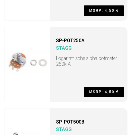
MSRP: 4,50 €
SP-POT250A
STAGG
Logaritmische alpha potmeter,
250k A
MSRP: 4,50 €
SP-POT500B
STAGG