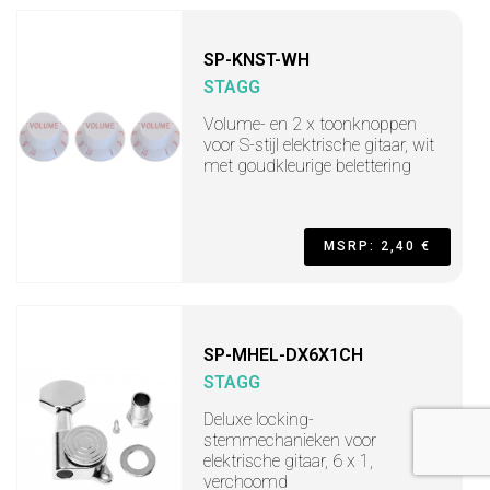
SP-KNST-WH
STAGG
Volume- en 2 x toonknoppen
voor S-stijl elektrische gitaar, wit
met goudkleurige belettering
MSRP: 2,40 €
SP-MHEL-DX6X1CH
STAGG
Deluxe locking-
stemmechanieken voor
elektrische gitaar, 6 x 1,
verchoomd