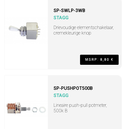
SP-SWLP-3WB
STAGG
Drievoudige elementschakelaar,
cremekleurige knop
MSRP: 8,80 €
SP-PUSHPOT500B
STAGG
Lineaire push-pull potmeter,
500k B