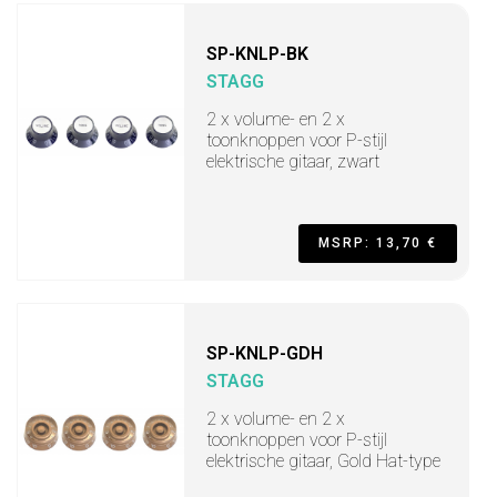
SP-KNLP-BK
STAGG
2 x volume- en 2 x
toonknoppen voor P-stijl
elektrische gitaar, zwart
MSRP: 13,70 €
SP-KNLP-GDH
STAGG
2 x volume- en 2 x
toonknoppen voor P-stijl
elektrische gitaar, Gold Hat-type