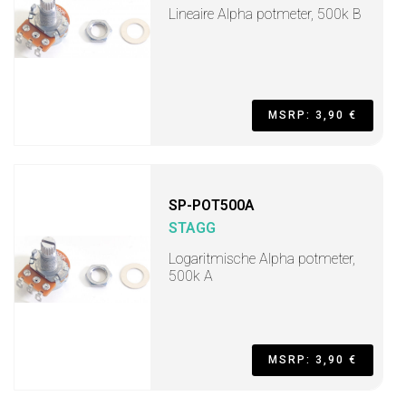
Lineaire Alpha potmeter, 500k B
MSRP: 3,90 €
SP-POT500A
STAGG
Logaritmische Alpha potmeter,
500k A
MSRP: 3,90 €