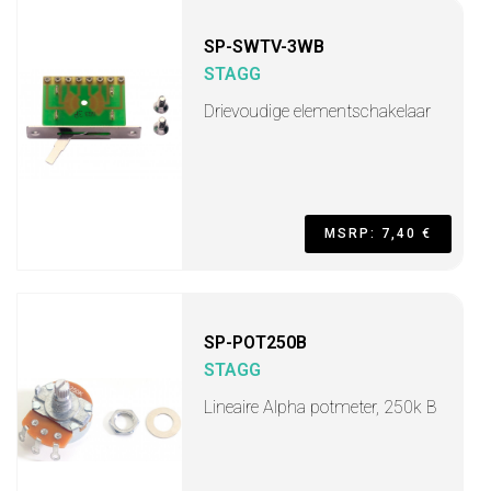
SP-SWTV-3WB
STAGG
Drievoudige elementschakelaar
MSRP: 7,40 €
SP-POT250B
STAGG
Lineaire Alpha potmeter, 250k B