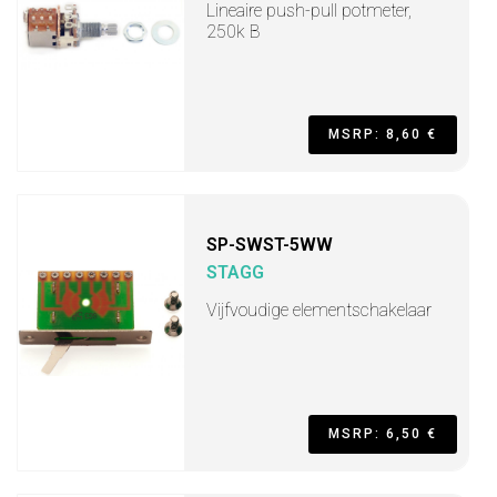
Lineaire push-pull potmeter,
250k B
MSRP: 8,60 €
SP-SWST-5WW
STAGG
Vijfvoudige elementschakelaar
MSRP: 6,50 €