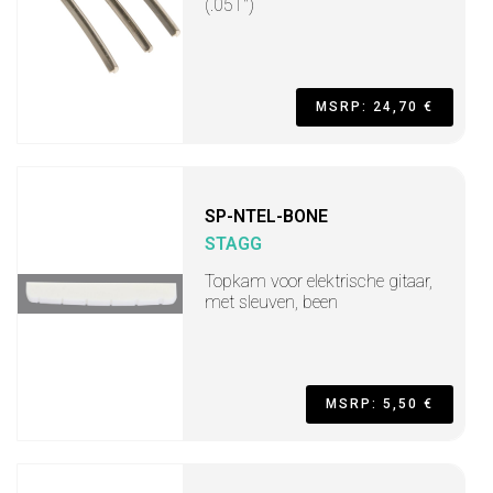
(.051")
MSRP: 24,70 €
SP-NTEL-BONE
STAGG
Topkam voor elektrische gitaar,
met sleuven, been
MSRP: 5,50 €