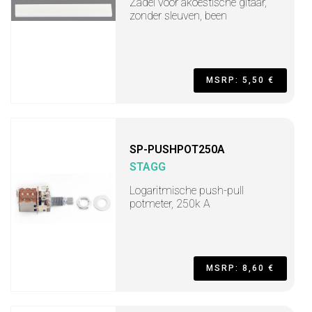
Zadel voor akoestische gitaar,
zonder sleuven, been
MSRP: 5,50 €
SP-PUSHPOT250A
STAGG
Logaritmische push-pull
potmeter, 250k A
MSRP: 8,60 €