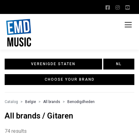
VERENIGDE STATEN
NL
CHOOSE YOUR BRAND
Catalog
Belgie
All brands
Benodigdheden
All brands / Gitaren
74 results