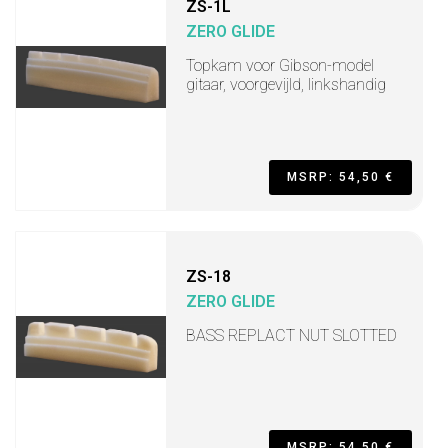
ZS-1L
ZERO GLIDE
Topkam voor Gibson-model
gitaar, voorgevijld, linkshandig
MSRP: 54,50 €
ZS-18
ZERO GLIDE
BASS REPLACT NUT SLOTTED
MSRP: 54,50 €