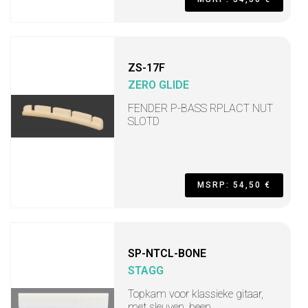
ZS-17F
ZERO GLIDE
FENDER P-BASS RPLACT NUT
SLOTD
MSRP: 54,50 €
SP-NTCL-BONE
STAGG
Topkam voor klassieke gitaar,
met sleuven, been