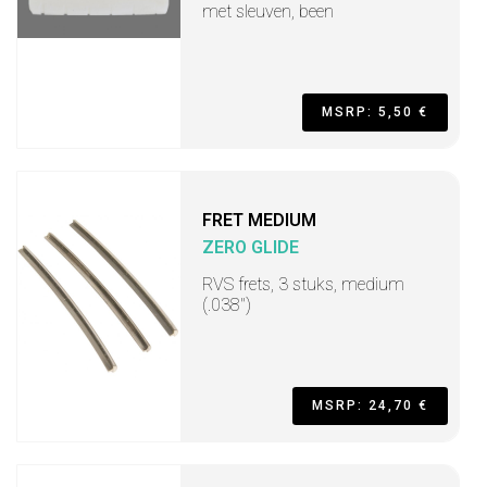
met sleuven, been
MSRP: 5,50 €
FRET MEDIUM
ZERO GLIDE
RVS frets, 3 stuks, medium
(.038")
MSRP: 24,70 €