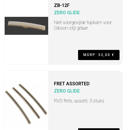
ZB-12F
ZERO GLIDE
Niet-voorgevijlde topkam voor
Gibson-stijl gitaar
MSRP: 52,00 €
FRET ASSORTED
ZERO GLIDE
RVS frets, assorti, 3 stuks