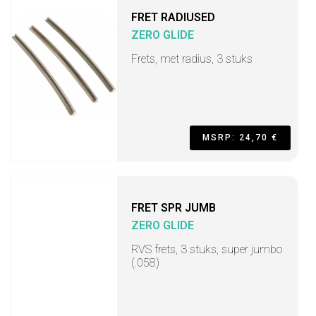
FRET RADIUSED
ZERO GLIDE
Frets, met radius, 3 stuks
MSRP: 24,70 €
FRET SPR JUMB
ZERO GLIDE
RVS frets, 3 stuks, super jumbo
(.058)