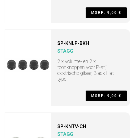
MSRP: 9,00 €
SP-KNLP-BKH
STAGG
2 x volume- en 2 x
toonknoppen voor P-stijl
elektrische gitaar, Black Hat-
type
MSRP: 9,00 €
SP-KNTV-CH
STAGG