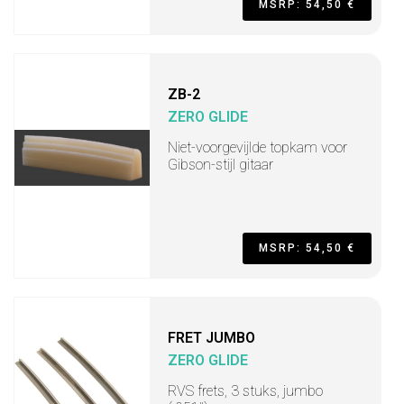
MSRP: 54,50 €
ZB-2
ZERO GLIDE
Niet-voorgevijlde topkam voor
Gibson-stijl gitaar
MSRP: 54,50 €
FRET JUMBO
ZERO GLIDE
RVS frets, 3 stuks, jumbo