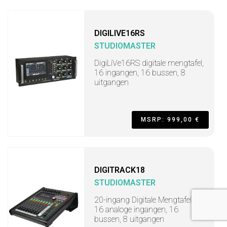
DIGILIVE16RS
STUDIOMASTER
DigiLiVe16RS digitale mengtafel,
16 ingangen, 16 bussen, 8
uitgangen
MSRP: 999,00 €
DIGITRACK18
STUDIOMASTER
20-ingang Digitale Mengtafel,
16 analoge ingangen, 16
bussen, 8 uitgangen