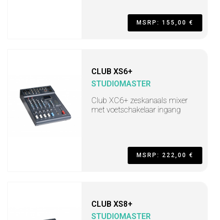
MSRP: 155,00 €
CLUB XS6+
STUDIOMASTER
Club XC6+ zeskanaals mixer
met voetschakelaar ingang
MSRP: 222,00 €
CLUB XS8+
STUDIOMASTER