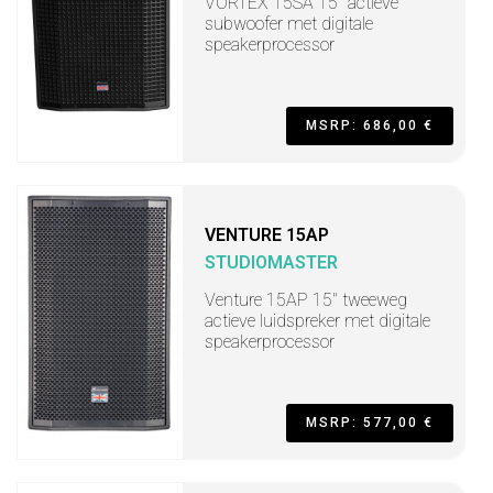
VORTEX 15SA 15" actieve
subwoofer met digitale
speakerprocessor
MSRP: 686,00 €
VENTURE 15AP
STUDIOMASTER
Venture 15AP 15" tweeweg
actieve luidspreker met digitale
speakerprocessor
MSRP: 577,00 €