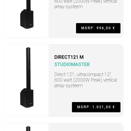
600 watt (2000W Peak) vertical
array-systeem
MSRP: 996,00 €
DIRECT121 M
STUDIOMASTER
Direct 121, ultracompact 12",
600 watt (2000W Peak) vertical
array-systeem
MSRP: 1.021,00 €