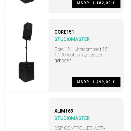
MSRP: 1.182,00 €
CORE151
STUDIOMASTER
Core 121, ultracompact 15"
1.100 watt array-systeem,
gebogen
MSRP: 1.499,00 €
XLIM163
STUDIOMASTER
DSP CONTROLLED ACTV