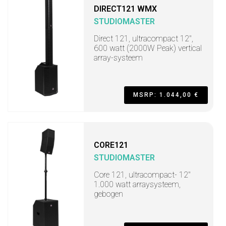
DIRECT121 WMX
STUDIOMASTER
Direct 121, ultracompact 12",
600 watt (2000W Peak) vertical
array-systeem
MSRP: 1.044,00 €
CORE121
STUDIOMASTER
Core 121, ultracompact- 12"
1.000 watt arraysysteem,
gebogen