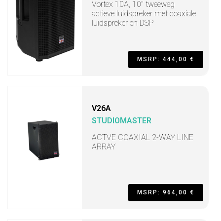
Vortex 10A, 10" tweeweg
actieve luidspreker met coaxiale
luidspreker en DSP
MSRP: 444,00 €
V26A
STUDIOMASTER
ACTVE COAXIAL 2-WAY LINE
ARRAY
MSRP: 964,00 €