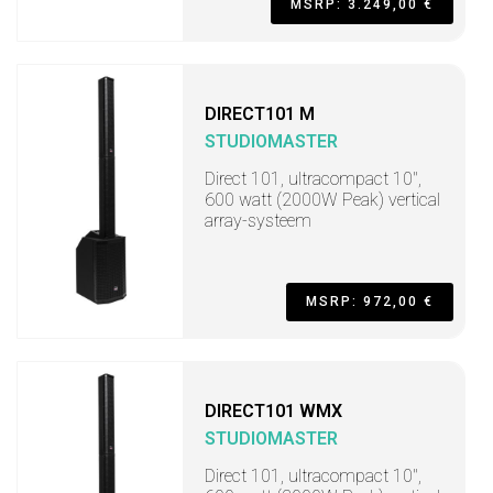
MSRP: 3.249,00 €
DIRECT101 M
STUDIOMASTER
Direct 101, ultracompact 10",
600 watt (2000W Peak) vertical
array-systeem
MSRP: 972,00 €
DIRECT101 WMX
STUDIOMASTER
Direct 101, ultracompact 10",