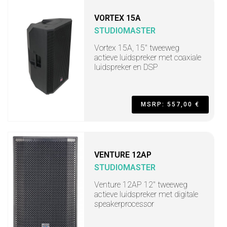
VORTEX 15A
STUDIOMASTER
Vortex 15A, 15" tweeweg
actieve luidspreker met coaxiale
luidspreker en DSP
MSRP: 557,00 €
VENTURE 12AP
STUDIOMASTER
Venture 12AP 12" tweeweg
actieve luidspreker met digitale
speakerprocessor