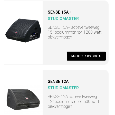
SENSE 15A+
STUDIOMASTER
SENSE 15A+ actieve tweeweg
15" podiummonitor, 1200 watt
piekvermogen
MSRP: 509,00 €
SENSE 12A
STUDIOMASTER
SENSE 12A actieve tweeweg
12" podiummonitor, 600 watt
piekvermogen