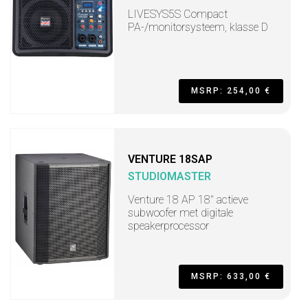
LIVESYS5S Compact
PA-/monitorsysteem, klasse D
MSRP: 254,00 €
VENTURE 18SAP
STUDIOMASTER
Venture 18 AP 18" actieve
subwoofer met digitale
speakerprocessor
MSRP: 633,00 €