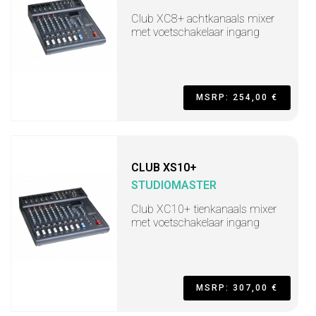
Club XC8+ achtkanaals mixer
met voetschakelaar ingang
MSRP: 254,00 €
CLUB XS10+
STUDIOMASTER
Club XC10+ tienkanaals mixer
met voetschakelaar ingang
MSRP: 307,00 €