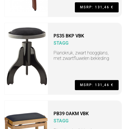
MSRP: 131,46 €
PS35 BKP VBK
STAGG
Pianokruk, zwart hoogglans,
met zwartfluwelen bekleding
MSRP: 131,46 €
PB39 OAKM VBK
STAGG