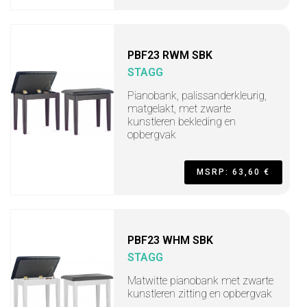
PBF23 RWM SBK
STAGG
Pianobank, palissanderkleurig,
matgelakt, met zwarte
kunstleren bekleding en
opbergvak
MSRP: 63,60 €
PBF23 WHM SBK
STAGG
Matwitte pianobank met zwarte
kunstleren zitting en opbergvak