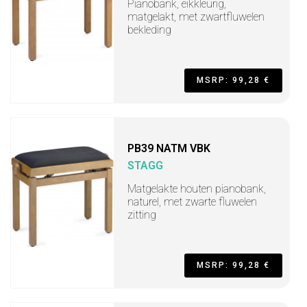
Pianobank, eikkleurig,
matgelakt, met zwartfluwelen
bekleding
MSRP: 99,28 €
PB39 NATM VBK
STAGG
Matgelakte houten pianobank,
naturel, met zwarte fluwelen
zitting
MSRP: 99,28 €