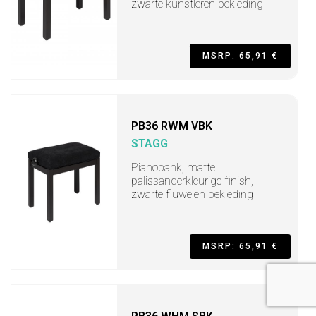
zwarte kunstleren bekleding
MSRP: 65,91 €
PB36 RWM VBK
STAGG
Pianobank, matte
palissanderkleurige finish,
zwarte fluwelen bekleding
MSRP: 65,91 €