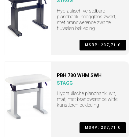
STAGG
Hydraulisch verstelbare
pianobank, hoogglans zwart,
met brandwerende zwarte
fluwelen bekleding
MSRP: 237,71 €
PBH 780 WHM SWH
STAGG
Hydraulische pianobank, wit,
mat, met brandwerende witte
kunstleren bekleding
MSRP: 237,71 €