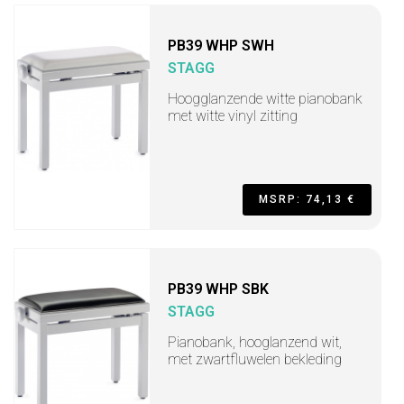
PB39 WHP SWH
STAGG
Hoogglanzende witte pianobank
met witte vinyl zitting
MSRP: 74,13 €
PB39 WHP SBK
STAGG
Pianobank, hooglanzend wit,
met zwartfluwelen bekleding