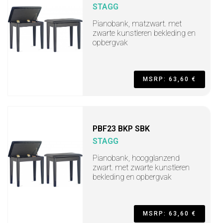
STAGG
Pianobank, matzwart. met
zwarte kunstleren bekleding en
opbergvak
MSRP: 63,60 €
PBF23 BKP SBK
STAGG
Pianobank, hoogglanzend
zwart. met zwarte kunstleren
bekleding en opbergvak
MSRP: 63,60 €