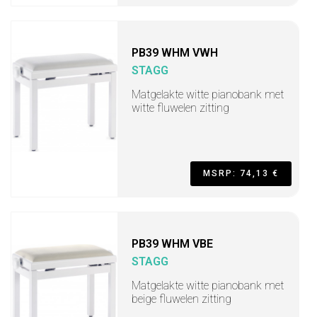
PB39 WHM VWH
STAGG
Matgelakte witte pianobank met
witte fluwelen zitting
MSRP: 74,13 €
PB39 WHM VBE
STAGG
Matgelakte witte pianobank met
beige fluwelen zitting