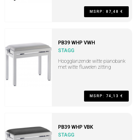
MSRP: 87,48 €
PB39 WHP VWH
STAGG
Hoogglanzende witte pianobank
met witte fluwelen zitting
MSRP: 74,13 €
PB39 WHP VBK
STAGG