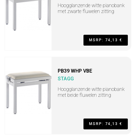
Hoogglanzende witte pianobank
met zwarte fluwelen zitting
MSRP: 74,13 €
PB39 WHP VBE
STAGG
Hoogglanzende witte pianobank
met beide fluwelen zitting
MSRP: 74,13 €