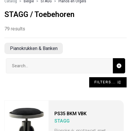
Catalog
Belgie
STAGG
Pianos en Orgels
STAGG / Toebehoren
79 results
Pianokrukken & Banken
Search input
FILTERS...
PS35 BKM VBK
STAGG
Pianokruk, matzwart, met