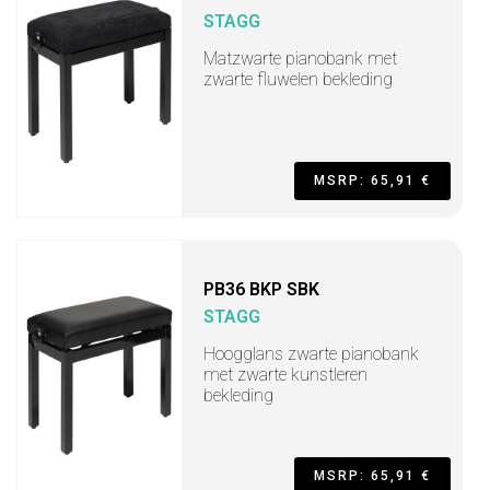
STAGG
Matzwarte pianobank met
zwarte fluwelen bekleding
MSRP: 65,91 €
PB36 BKP SBK
STAGG
Hoogglans zwarte pianobank
met zwarte kunstleren
bekleding
MSRP: 65,91 €