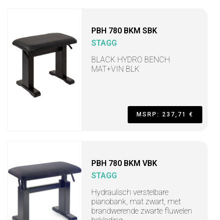
PBH 780 BKM SBK
STAGG
BLACK HYDRO BENCH
MAT+VIN BLK
MSRP: 237,71 €
PBH 780 BKM VBK
STAGG
Hydraulisch verstelbare
pianobank, mat zwart, met
brandwerende zwarte fluwelen