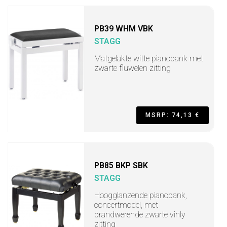
PB39 WHM VBK
STAGG
Matgelakte witte pianobank met
zwarte fluwelen zitting
MSRP: 74,13 €
PB85 BKP SBK
STAGG
Hoogglanzende pianobank,
concertmodel, met
brandwerende zwarte vinly
zitting