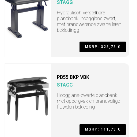
STAGG
Hydraulisch verstelbare
pianobank, hoogglans zwart,
met brandwerende zwarte leren
bekledingg
MSRP: 323,73 €
PB55 BKP VBK
STAGG
Hoogglans-zwarte pianobank
met opbergvak en brandveilige
fluwelen bekleding
MSRP: 111,73 €