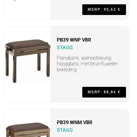
MSRP: 90,62 €
PB39 WNP VBR
STAGG
Pianobank, walnootkleurig,
hoogglans, met bruinfluwelen
bekleding
MSRP: 88,84 €
PB39 WNM VBR
STAGG