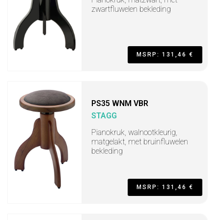
zwartfluwelen bekleding
MSRP: 131,46 €
PS35 WNM VBR
STAGG
Pianokruk, walnootkleurig,
matgelakt, met bruinfluwelen
bekleding
MSRP: 131,46 €