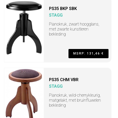
PS35 BKP SBK
STAGG
Pianokruk, zwart hoogglans,
met zwarte kunstleren
bekleding
MSRP: 131,46 €
PS35 CHM VBR
STAGG
Pianokruk, wild-cherrykleurig,
matgelakt, met bruinfluwelen
bekleding