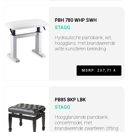
PBH 780 WHP SWH
STAGG
Hydraulische pianobank, wit,
hoogglans, met brandwerende
witte kunstleren bekleding
MSRP: 237,71 €
PB85 BKP LBK
STAGG
Hoogglanzende pianobank,
concertmodel, met
brandwerende zwartleren zitting