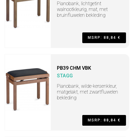
Pianobank, lichtgetint
walnootkleurig, mat, met
bruinfluwelen bekleding
MSRP: 88,84 €
PB39 CHM VBK
STAGG
Pianobank, wilde-kersenkleur,
matgelakt, met zwartfluwelen
bekleding
MSRP: 88,84 €