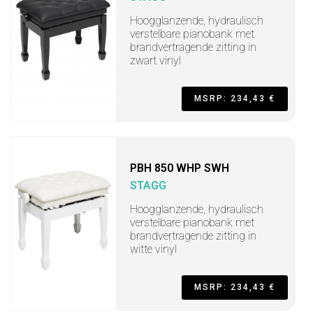
Hoogglanzende, hydraulisch
verstelbare pianobank met
brandvertragende zitting in
zwart vinyl
MSRP: 234,43 €
PBH 850 WHP SWH
STAGG
Hoogglanzende, hydraulisch
verstelbare pianobank met
brandvertragende zitting in
witte vinyl
MSRP: 234,43 €