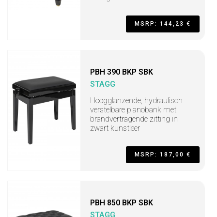
MSRP: 144,23 €
PBH 390 BKP SBK
STAGG
Hoogglanzende, hydraulisch
verstelbare pianobank met
brandvertragende zitting in
zwart kunstleer
MSRP: 187,00 €
PBH 850 BKP SBK
STAGG