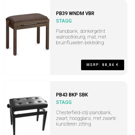
PB39 WNDM VBR
STAGG
Pianobank, donkergetint
walnootkleurig, mat, met
bruinfluwelen bekleding
MSRP: 88,84 €
PB43 BKP SBK
STAGG
Chesterfield-stijl pianobank,
zwart, hoogglans, met zwarte
kunstleren zitting