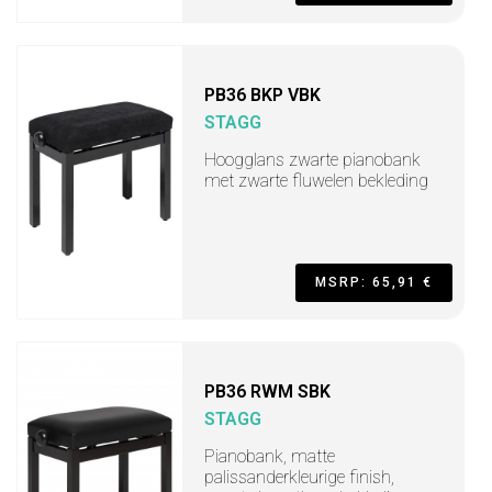
PB36 BKP VBK
STAGG
Hoogglans zwarte pianobank
met zwarte fluwelen bekleding
MSRP: 65,91 €
PB36 RWM SBK
STAGG
Pianobank, matte
palissanderkleurige finish,