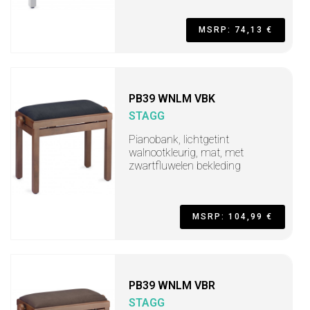
MSRP: 74,13 €
PB39 WNLM VBK
STAGG
Pianobank, lichtgetint
walnootkleurig, mat, met
zwartfluwelen bekleding
MSRP: 104,99 €
PB39 WNLM VBR
STAGG