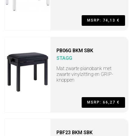
MSRP: 74,13 €
PB06G BKM SBK
STAGG
Mat zwarte pianobank met
zwarte vinylzitting en GRIP-
knoppen
MSRP: 66,27 €
PBF23 BKM SBK