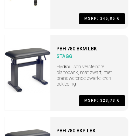
MSRP: 245,85 €
PBH 780 BKM LBK
STAGG
Hydraulisch verstelbare
pianobank, mat zwart, met
brandwerende zwarte leren
bekleding
MSRP: 323,73 €
PBH 780 BKP LBK