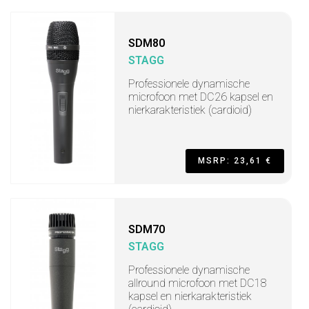
SDM80
STAGG
Professionele dynamische
microfoon met DC26 kapsel en
nierkarakteristiek (cardioid)
MSRP: 23,61 €
SDM70
STAGG
Professionele dynamische
allround microfoon met DC18
kapsel en nierkarakteristiek