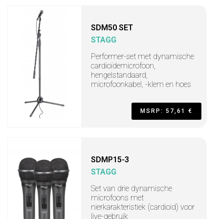
SDM50 SET
STAGG
Performer-set met dynamische
cardioïdemicrofoon,
hengelstandaard,
microfoonkabel, -klem en hoes
MSRP: 57,61 €
SDMP15-3
STAGG
Set van drie dynamische
microfoons met
nierkarakteristiek (cardioid) voor
live-gebruik