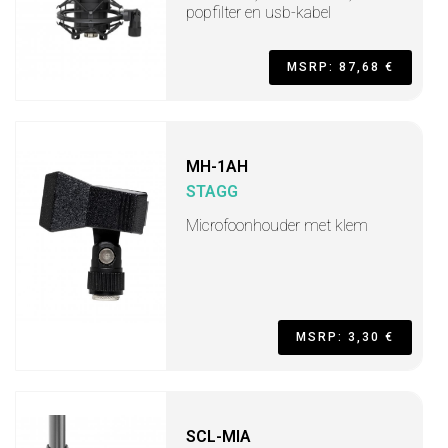
popfilter en usb-kabel
MSRP: 87,68 €
MH-1AH
STAGG
Microfoonhouder met klem
MSRP: 3,30 €
SCL-MIA