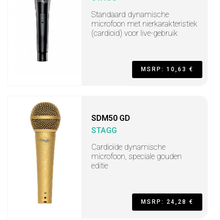
Standaard dynamische
microfoon met nierkarakteristiek
(cardioid) voor live-gebruik
MSRP: 10,63 €
SDM50 GD
STAGG
Cardioïde dynamische
microfoon, speciale gouden
editie
MSRP: 24,28 €