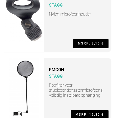
STAGG
Nylon microfoonhouder
MSRP: 3,10 €
PMCOH
STAGG
Popfilter voor
studiocondensatormicrofoons;
volledig instelbare ophanging
MSRP: 19,30 €