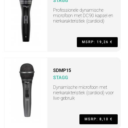
STAGG
Professionele dynamische
microfoon met DC90 kapsel en
nierkarakteristiek (cardioid)
MSRP: 19,26 €
SDMP15
STAGG
Dynamische microfoon met
nierkarakteristiek (cardioid) voor
live-gebruik
MSRP: 8,10 €