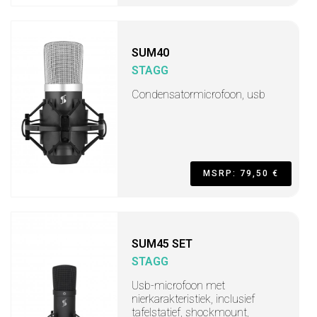
SUM40
STAGG
Condensatormicrofoon, usb
MSRP: 79,50 €
SUM45 SET
STAGG
Usb-microfoon met
nierkarakteristiek, inclusief
tafelstatief, shockmount,