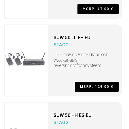
MSRP: 47,00 €
SUW 50 LL FH EU
STAGG
UHF true diversity draadloos
tweekanaals
reversmicrofoonsysteem
MSRP: 129,00 €
SUW 50 HH EG EU
STAGG