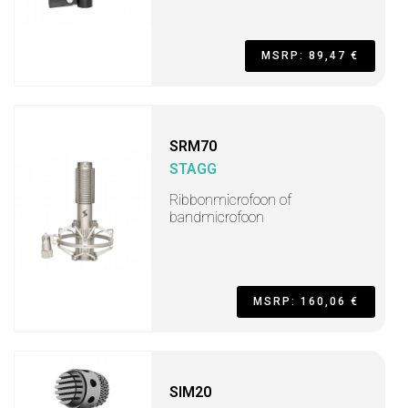
MSRP: 89,47 €
SRM70
STAGG
Ribbonmicrofoon of
bandmicrofoon
MSRP: 160,06 €
SIM20