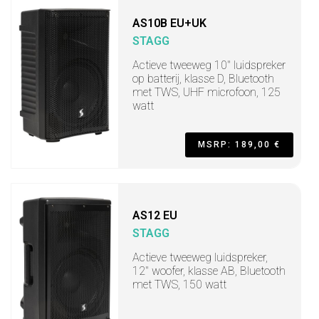
AS10B EU+UK
STAGG
Actieve tweeweg 10" luidspreker
op batterij, klasse D, Bluetooth
met TWS, UHF microfoon, 125
watt
MSRP: 189,00 €
AS12 EU
STAGG
Actieve tweeweg luidspreker,
12" woofer, klasse AB, Bluetooth
met TWS, 150 watt