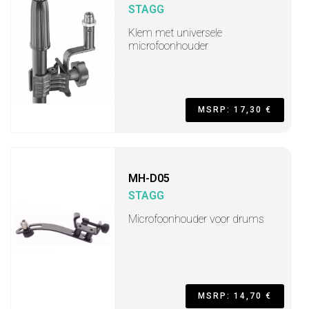
STAGG
Klem met universele
microfoonhouder
MSRP: 17,30 €
MH-D05
STAGG
Microfoonhouder voor drums
MSRP: 14,70 €