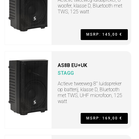
woofer, klasse D, Bluetooth met
TWS, 125 watt
MSRP: 145,00 €
AS8B EU+UK
STAGG
Actieve tweeweg 8" luidspreker
op batterij, klasse D, Bluetooth
met TWS, UHF microfoon, 125
watt
MSRP: 169,00 €