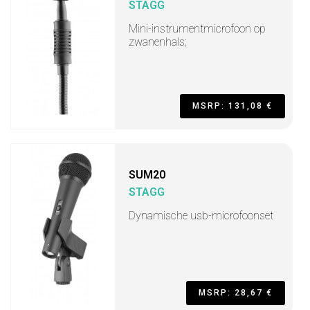
STAGG
Mini-instrumentmicrofoon op
zwanenhals;
MSRP: 131,08 €
SUM20
STAGG
Dynamische usb-microfoonset
MSRP: 28,67 €