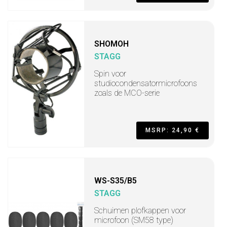
SHOMOH
STAGG
Spin voor
studiocondensatormicrofoons
zoals de MCO-serie
MSRP: 24,90 €
WS-S35/B5
STAGG
Schuimen plofkappen voor
microfoon (SM58 type)