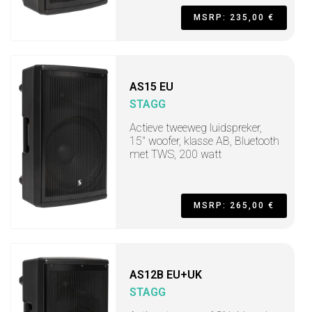
MSRP: 235,00 €
AS15 EU
STAGG
Actieve tweeweg luidspreker,
15" woofer, klasse AB, Bluetooth
met TWS, 200 watt
MSRP: 265,00 €
AS12B EU+UK
STAGG