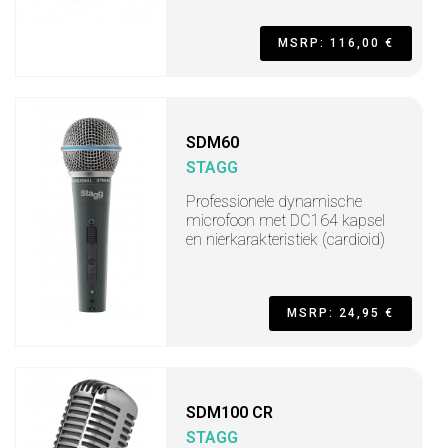
MSRP: 116,00 €
SDM60
STAGG
Professionele dynamische
microfoon met DC164 kapsel
en nierkarakteristiek (cardioid)
MSRP: 24,95 €
SDM100 CR
STAGG