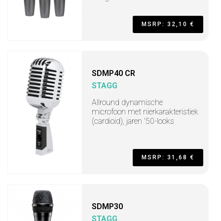
MSRP: 32,10 €
SDMP40 CR
STAGG
Allround dynamische
microfoon met nierkarakteristiek
(cardioid), jaren '50-looks
MSRP: 31,68 €
SDMP30
STAGG