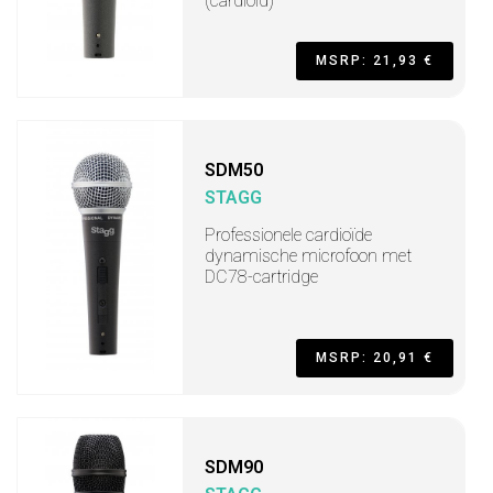
(cardioid)
MSRP: 21,93 €
SDM50
STAGG
Professionele cardioïde
dynamische microfoon met
DC78-cartridge
MSRP: 20,91 €
SDM90