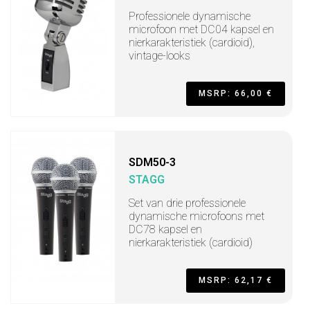
Professionele dynamische
microfoon met DC04 kapsel en
nierkarakteristiek (cardioid),
vintage-looks
MSRP: 66,00 €
SDM50-3
STAGG
Set van drie professionele
dynamische microfoons met
DC78 kapsel en
nierkarakteristiek (cardioid)
MSRP: 62,17 €