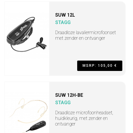
SUW 12L
STAGG
Draadloze lavaliermicrofoonset
met zender en ontvanger
MSRP: 105,00 €
SUW 12H-BE
STAGG
Draadloze microfoonheadset,
huidkleurig, met zender en
ontvanger