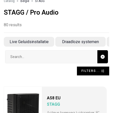
Catalog
Belgie
STAGG
STAGG / Pro Audio
80 results
Live Geluidsinstallatie
Draadloze systemen
Search input
FILTERS...
AS8 EU
STAGG
Actieve tweeweg luidspreker, 8"