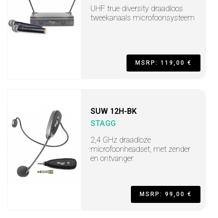
UHF true diversity draadloos
tweekanaals microfoonsysteem
MSRP: 119,00 €
SUW 12H-BK
STAGG
2,4 GHz draadloze
microfoonheadset, met zender
en ontvanger
MSRP: 99,00 €