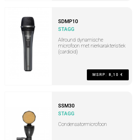
SDMP10
STAGG
Allround dynamische
microfoon met nierkarakteristiek
(cardioid)
MSRP: 8,10 €
SSM30
STAGG
Condensatormicrofoon