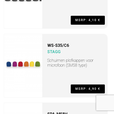
MSRP: 4,10 €
WS-S35/C6
STAGG
Schuimen plofkappen voor
microfoon (SM58 type)
MSRP: 4,90 €