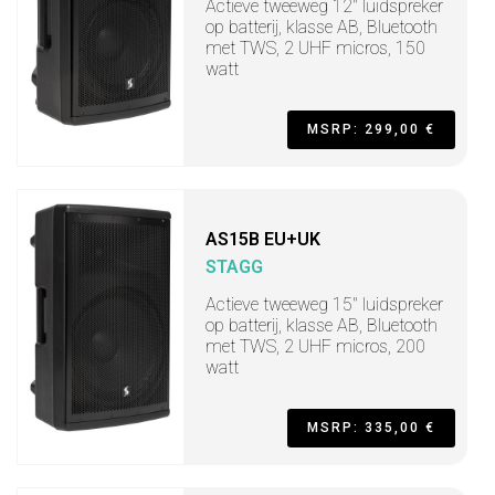
Actieve tweeweg 12" luidspreker
op batterij, klasse AB, Bluetooth
met TWS, 2 UHF micros, 150
watt
MSRP: 299,00 €
AS15B EU+UK
STAGG
Actieve tweeweg 15" luidspreker
op batterij, klasse AB, Bluetooth
met TWS, 2 UHF micros, 200
watt
MSRP: 335,00 €