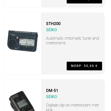
STH200
SEIKO
Automatic chromatic tuner and
metronome
MSRP: 55,50 €
DM-51
SEIKO
Digitale clip-on metronoom met
klok