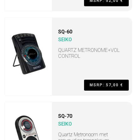
MSRP: 52,00 €
SQ-60
SEIKO
QUARTZ METRONOME+VOL
CONTROL
MSRP: 57,00 €
SQ-70
SEIKO
Quartz Metronoom met