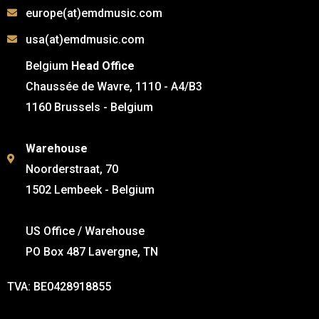
europe(at)emdmusic.com
usa(at)emdmusic.com
Belgium
Head Office
Chaussée de Wavre, 1110 - A4/B3
1160 Brussels - Belgium
Warehouse
Noorderstraat, 70
1502 Lembeek - Belgium
US Office / Warehouse
PO Box 487 Lavergne, TN
TVA: BE0428918855