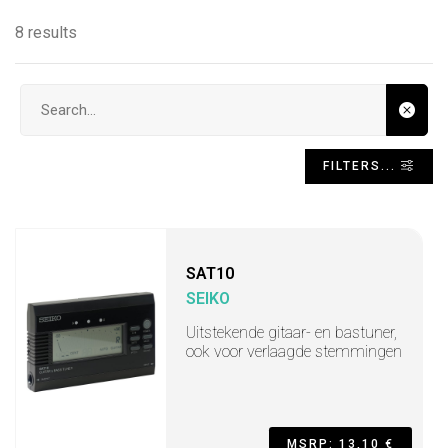
8 results
Search input
FILTERS...
SAT10
SEIKO
Uitstekende gitaar- en bastuner,
ook voor verlaagde stemmingen
MSRP: 13,10 €