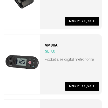
MSRP: 28,70 €
VM80A
SEIKO
Pocket size digital metronome
MSRP: 42,50 €