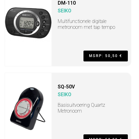
DM-110
SEIKO
Multifunctionele digitale
metronoom met tap tempo
MSRP: 50,50 €
SQ-50V
SEIKO
Basisuitvoering Quartz
Metronoom