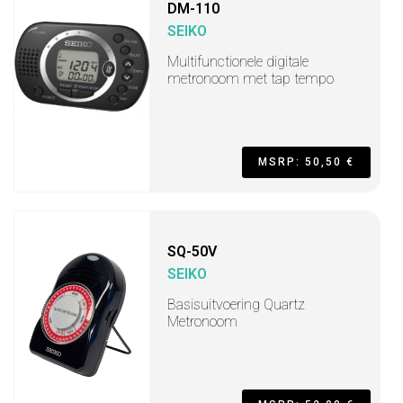
DM-110
SEIKO
Multifunctionele digitale
metronoom met tap tempo
MSRP: 50,50 €
SQ-50V
SEIKO
Basisuitvoering Quartz
Metronoom