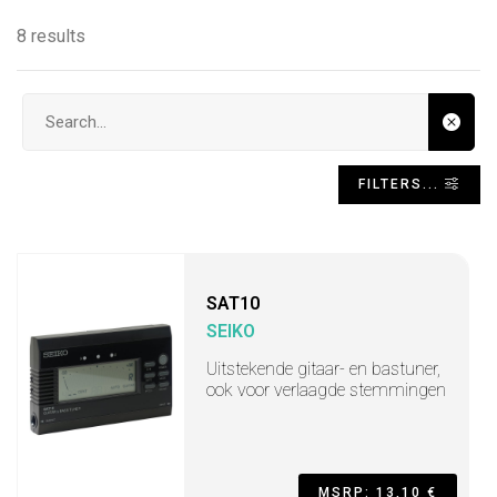
8 results
Search input
FILTERS...
SAT10
SEIKO
Uitstekende gitaar- en bastuner,
ook voor verlaagde stemmingen
MSRP: 13,10 €