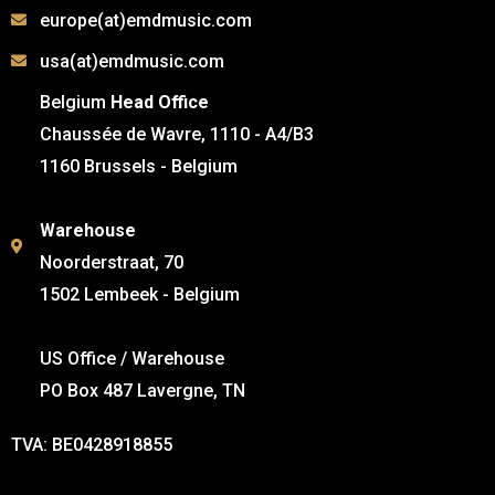
europe(at)emdmusic.com
usa(at)emdmusic.com
Belgium
Head Office
Chaussée de Wavre, 1110 - A4/B3
1160 Brussels - Belgium
Warehouse
Noorderstraat, 70
1502 Lembeek - Belgium
US Office / Warehouse
PO Box 487 Lavergne, TN
TVA: BE0428918855