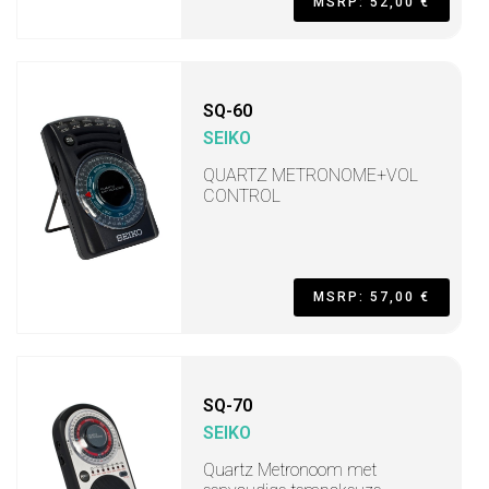
MSRP: 52,00 €
SQ-60
SEIKO
QUARTZ METRONOME+VOL
CONTROL
MSRP: 57,00 €
SQ-70
SEIKO
Quartz Metronoom met