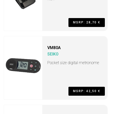
MSRP: 28,70 €
VM80A
SEIKO
Pocket size digital metronome
MSRP: 42,50 €