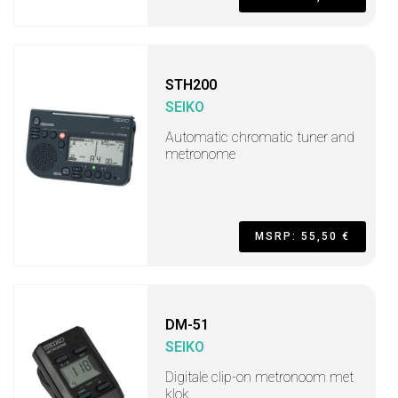
STH200
SEIKO
Automatic chromatic tuner and
metronome
MSRP: 55,50 €
DM-51
SEIKO
Digitale clip-on metronoom met
klok