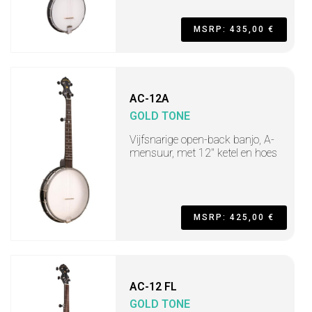
MSRP: 435,00 €
AC-12A
GOLD TONE
Vijfsnarige open-back banjo, A-
mensuur, met 12" ketel en hoes
MSRP: 425,00 €
AC-12 FL
GOLD TONE