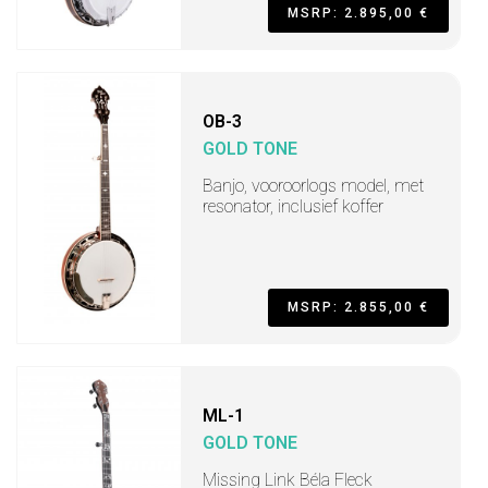
MSRP: 2.895,00 €
OB-3
GOLD TONE
Banjo, vooroorlogs model, met
resonator, inclusief koffer
MSRP: 2.855,00 €
ML-1
GOLD TONE
Missing Link Béla Fleck