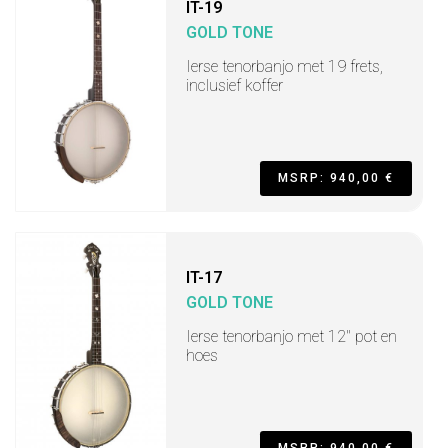
IT-19
GOLD TONE
Ierse tenorbanjo met 19 frets,
inclusief koffer
MSRP: 940,00 €
IT-17
GOLD TONE
Ierse tenorbanjo met 12" pot en
hoes
MSRP: 940,00 €