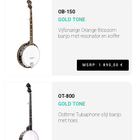
OB-150
GOLD TONE
Vijfsnarige Orange Blossom
banjo met resonator en koffer
MSRP: 1.890,00 €
OT-800
GOLD TONE
Oldtime Tubaphone-stijl banjo
met hoes