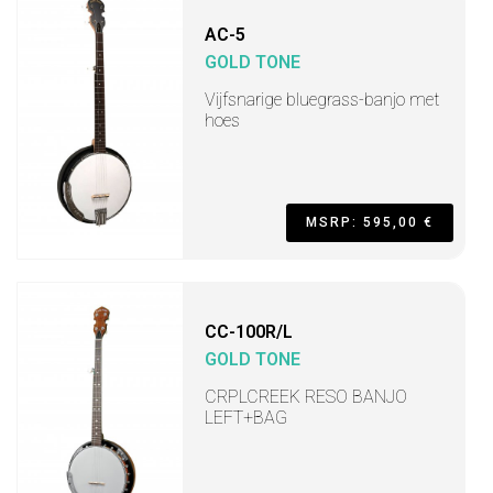
AC-5
GOLD TONE
Vijfsnarige bluegrass-banjo met
hoes
MSRP: 595,00 €
CC-100R/L
GOLD TONE
CRPLCREEK RESO BANJO
LEFT+BAG