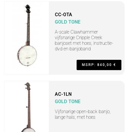
CC-OTA
GOLD TONE
A-scale Clawhammer
vijfsnarige Cripple Creek
banjoset met hoes, instructie-
dvd en banjoband
MSRP: 840,00 €
AC-1LN
GOLD TONE
Vijfsnarige open-back banjo,
lange hals, met hoes