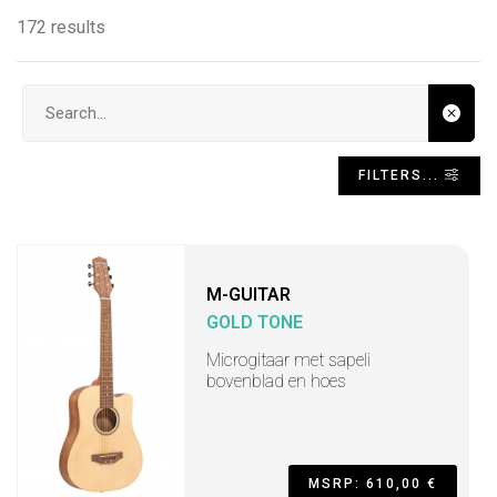
172 results
Search input
FILTERS...
M-GUITAR
GOLD TONE
Microgitaar met sapeli
bovenblad en hoes
MSRP: 610,00 €