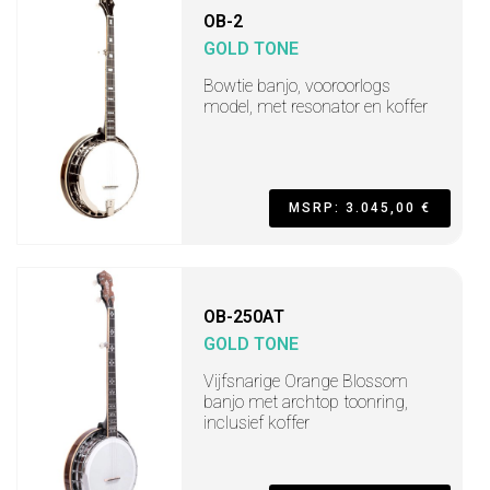
OB-2
GOLD TONE
Bowtie banjo, vooroorlogs
model, met resonator en koffer
MSRP: 3.045,00 €
OB-250AT
GOLD TONE
Vijfsnarige Orange Blossom
banjo met archtop toonring,
inclusief koffer