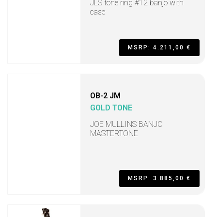
JLS tone ring #12 banjo with
case
MSRP: 4.211,00 €
OB-2 JM
GOLD TONE
JOE MULLINS BANJO
MASTERTONE
MSRP: 3.885,00 €