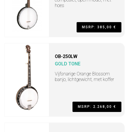
hoes
MSRP: 385,00 €
OB-250LW
GOLD TONE
Vijfsnarige Orange Blossom
banjo, lichtgewicht, met koffer
MSRP: 2.268,00 €