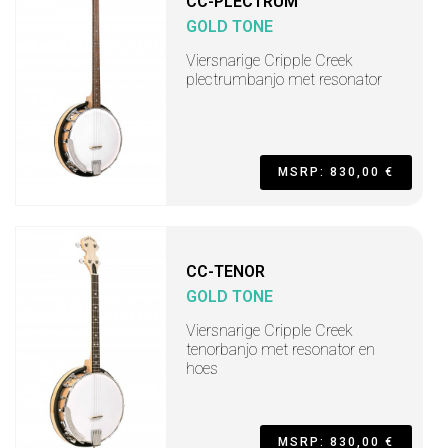
CC-PLECTRUM
GOLD TONE
Viersnarige Cripple Creek
plectrumbanjo met resonator
MSRP: 830,00 €
CC-TENOR
GOLD TONE
Viersnarige Cripple Creek
tenorbanjo met resonator en
hoes
MSRP: 830,00 €