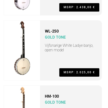
MSRP: 2.438,00 €
WL-250
GOLD TONE
Vijfsnarige White Ladye banjo,
open model
MSRP: 2.025,00 €
HM-100
GOLD TONE