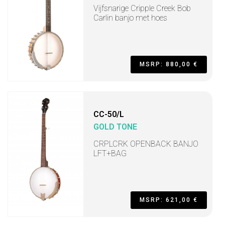
Vijfsnarige Cripple Creek Bob
Carlin banjo met hoes
MSRP: 880,00 €
CC-50/L
GOLD TONE
CRPLCRK OPENBACK BANJO
LFT+BAG
MSRP: 621,00 €