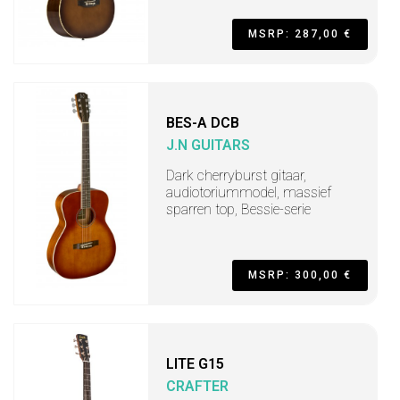
MSRP: 287,00 €
BES-A DCB
J.N GUITARS
Dark cherryburst gitaar,
audiotoriummodel, massief
sparren top, Bessie-serie
MSRP: 300,00 €
LITE G15
CRAFTER