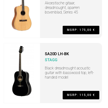
Akoestische gitaar,
dreadnought, sparren
bovenblad, Series 45
MSRP: 175,00 €
SA20D LH-BK
STAGG
Black dreadnought acoustic
guitar with basswood top, left-
handed model
MSRP: 115,00 €