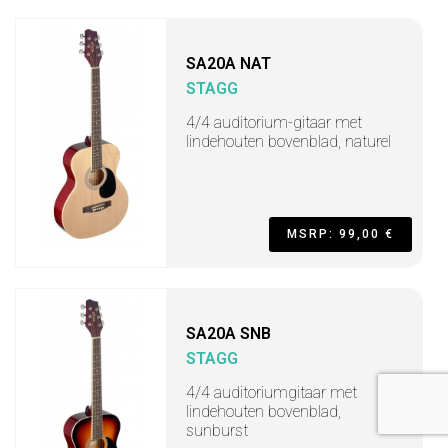
SA20A NAT
STAGG
4/4 auditorium-gitaar met
lindehouten bovenblad, naturel
MSRP: 99,00 €
SA20A SNB
STAGG
4/4 auditoriumgitaar met
lindehouten bovenblad,
sunburst