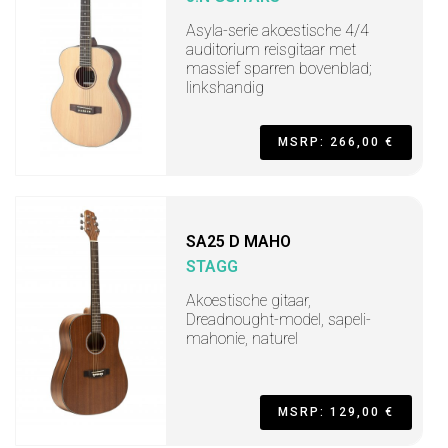
Asyla-serie akoestische 4/4
auditorium reisgitaar met
massief sparren bovenblad;
linkshandig
MSRP: 266,00 €
SA25 D MAHO
STAGG
Akoestische gitaar,
Dreadnought-model, sapeli-
mahonie, naturel
MSRP: 129,00 €