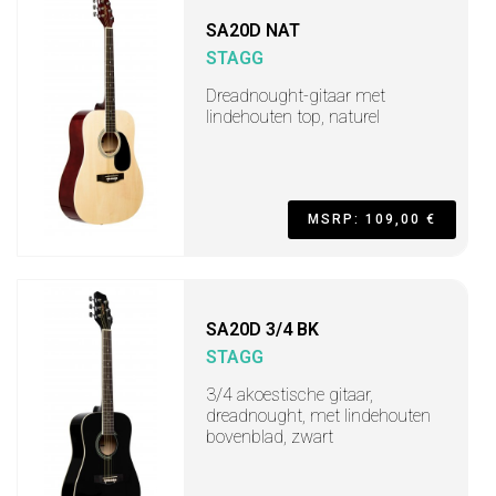
SA20D NAT
STAGG
Dreadnought-gitaar met
lindehouten top, naturel
MSRP: 109,00 €
SA20D 3/4 BK
STAGG
3/4 akoestische gitaar,
dreadnought, met lindehouten
bovenblad, zwart