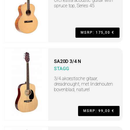
Orchestra acoustic guitar with
spruce top, Series 45
MSRP: 175,00 €
SA20D 3/4 N
STAGG
3/4 akoestische gitaar,
dreadnought, met lindehouten
bovenblad, naturel
MSRP: 99,00 €