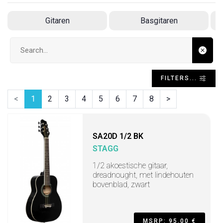
Gitaren
Basgitaren
Search input
FILTERS...
<
1
2
3
4
5
6
7
8
>
SA20D 1/2 BK
STAGG
1/2 akoestische gitaar,
dreadnought, met lindehouten
bovenblad, zwart
MSRP: 95,00 €