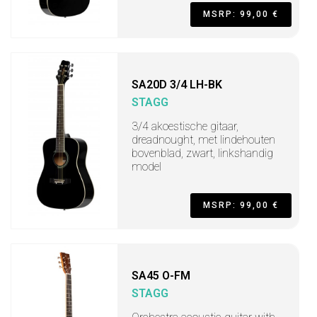
MSRP: 99,00 €
SA20D 3/4 LH-BK
STAGG
3/4 akoestische gitaar,
dreadnought, met lindehouten
bovenblad, zwart, linkshandig
model
MSRP: 99,00 €
SA45 O-FM
STAGG