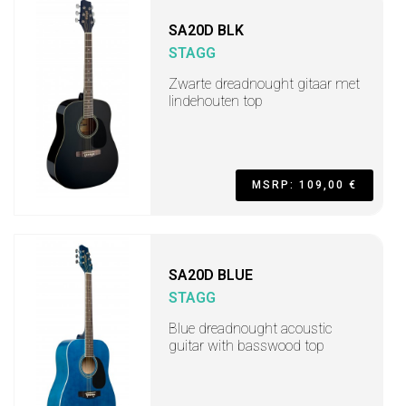
SA20D BLK
STAGG
Zwarte dreadnought gitaar met
lindehouten top
MSRP: 109,00 €
SA20D BLUE
STAGG
Blue dreadnought acoustic
guitar with basswood top