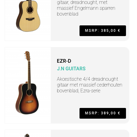
gitaar, dreadnought, met
massief Engelmann sparren
bovenblad
MSRP: 385,00 €
EZR-D
J.N GUITARS
Akoestische 4/4 dreadnought
gitaar met massief cederhouten
bovenblad, Ezra-serie
MSRP: 389,00 €