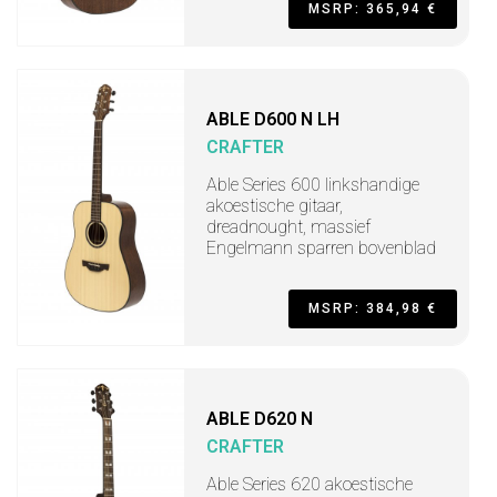
MSRP: 365,94 €
ABLE D600 N LH
CRAFTER
Able Series 600 linkshandige
akoestische gitaar,
dreadnought, massief
Engelmann sparren bovenblad
MSRP: 384,98 €
ABLE D620 N
CRAFTER
Able Series 620 akoestische