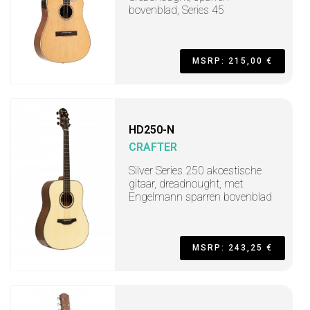
bovenblad, Series 45
MSRP: 215,00 €
HD250-N
CRAFTER
Silver Series 250 akoestische
gitaar, dreadnought, met
Engelmann sparren bovenblad
MSRP: 243,25 €