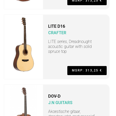
MSRP: 313,25 €
LITE D16
CRAFTER
LITE series, Dreadnought
acoustic guitar with solid
spruce top
MSRP: 313,25 €
DOV-D
J.N GUITARS
Akoestische gitaar,