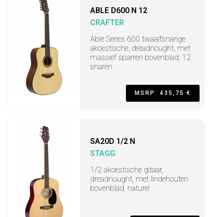
ABLE D600 N 12
CRAFTER
Able Series 600 twaalfsnarige
akoestische, dreadnought, met
massief sparren bovenblad, 12
snaren
MSRP: 435,75 €
SA20D 1/2 N
STAGG
1/2 akoestische gitaar,
dreadnought, met lindehouten
bovenblad, naturel