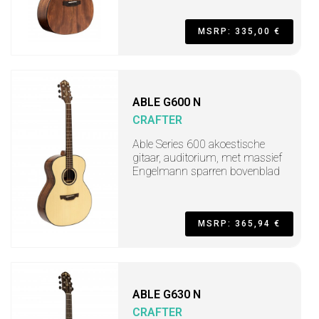
MSRP: 335,00 €
ABLE G600 N
CRAFTER
Able Series 600 akoestische
gitaar, auditorium, met massief
Engelmann sparren bovenblad
MSRP: 365,94 €
ABLE G630 N
CRAFTER