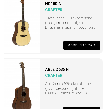
HD100-N
CRAFTER
Silver Series 100 akoestische
gitaar, dreadnought, met
Engelmann sparren bovenblad
MSRP: 190,75 €
ABLE D635 N
CRAFTER
Able Series 635 akoestische
gitaar, dreadnought, met
massief mahonie bovenblad