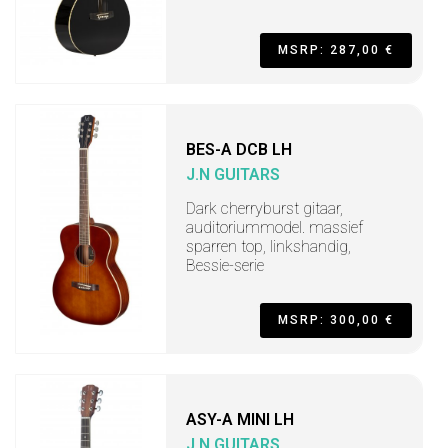
MSRP: 287,00 €
BES-A DCB LH
J.N GUITARS
Dark cherryburst gitaar,
auditoriummodel. massief
sparren top, linkshandig,
Bessie-serie
MSRP: 300,00 €
ASY-A MINI LH
J.N GUITARS