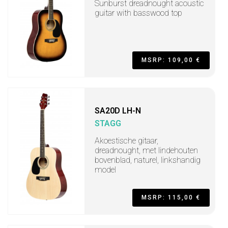
Sunburst dreadnought acoustic
guitar with basswood top
MSRP: 109,00 €
SA20D LH-N
STAGG
Akoestische gitaar,
dreadnought, met lindehouten
bovenblad, naturel, linkshandig
model
MSRP: 115,00 €