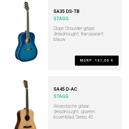
SA35 DS-TB
STAGG
Slope Shoulder-gitaar,
dreadnought, transparant
blauw
MSRP: 161,00 €
SA45 D-AC
STAGG
Akoestische gitaar,
dreadnought, sparren
bovenblad, Series 45