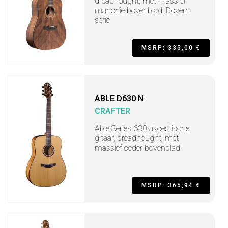
dreadnought, met massief
mahonie bovenblad, Dovern
serie
MSRP: 335,00 €
ABLE D630 N
CRAFTER
Able Series 630 akoestische
gitaar, dreadnought, met
massief ceder bovenblad
MSRP: 365,94 €