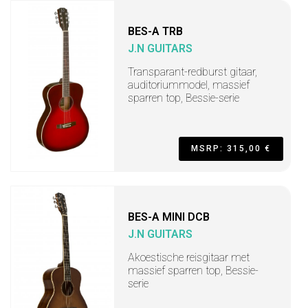
BES-A TRB
J.N GUITARS
Transparant-redburst gitaar,
auditoriummodel, massief
sparren top, Bessie-serie
MSRP: 315,00 €
BES-A MINI DCB
J.N GUITARS
Akoestische reisgitaar met
massief sparren top, Bessie-
serie