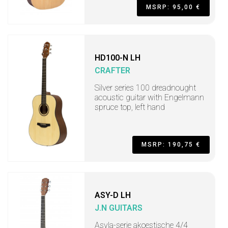
MSRP: 95,00 €
HD100-N LH
CRAFTER
Silver series 100 dreadnought
acoustic guitar with Engelmann
spruce top, left hand
MSRP: 190,75 €
ASY-D LH
J.N GUITARS
Asyla-serie akoestische 4/4