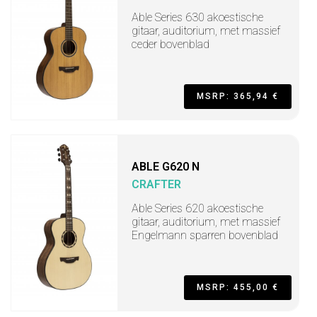
Able Series 630 akoestische
gitaar, auditorium, met massief
ceder bovenblad
MSRP: 365,94 €
ABLE G620 N
CRAFTER
Able Series 620 akoestische
gitaar, auditorium, met massief
Engelmann sparren bovenblad
MSRP: 455,00 €