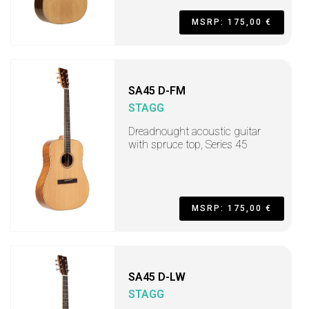
MSRP: 175,00 €
SA45 D-FM
STAGG
Dreadnought acoustic guitar
with spruce top, Series 45
MSRP: 175,00 €
SA45 D-LW
STAGG