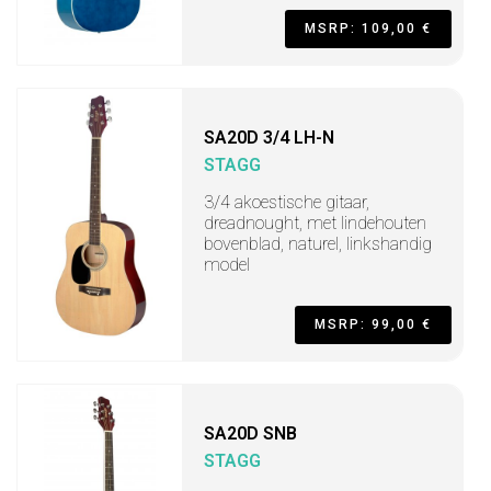
MSRP: 109,00 €
SA20D 3/4 LH-N
STAGG
3/4 akoestische gitaar,
dreadnought, met lindehouten
bovenblad, naturel, linkshandig
model
MSRP: 99,00 €
SA20D SNB
STAGG