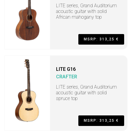
LITE series, Grand Auditorium
acoustic guitar with solid
African mahogany top
MSRP: 313,25 €
LITE G16
CRAFTER
LITE series, Grand Auditorium
acoustic guitar with solid
spruce top
MSRP: 313,25 €