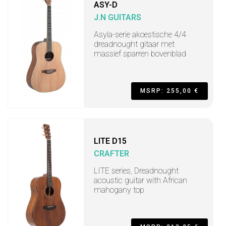
ASY-D
J.N GUITARS
Asyla-serie akoestische 4/4
dreadnought gitaar met
massief sparren bovenblad
MSRP: 255,00 €
LITE D15
CRAFTER
LITE series, Dreadnought
acoustic guitar with African
mahogany top