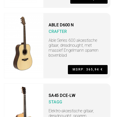
ABLE D600 N
CRAFTER
Able Series 600 akoestische
gitaar, dreadnought, met
massief Engelmann sparren
bovenblad
MSRP: 365,94 €
SA45 DCE-LW
STAGG
Elektro-akoestische gitaar,
dreadnought, sparren