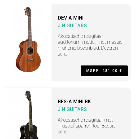
DEV-A MINI
J.N GUITARS
Akoestische reisgitaar,
auditorium-model, met massief
mahonie bovenblad; Deveron-
serie
MSRP: 281,00 €
BES-A MINI BK
J.N GUITARS
Akoestische reisgitaar met
massief sparren top, Bessie-
serie