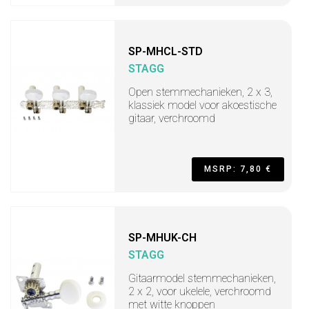
SP-MHCL-STD
STAGG
Open stemmechanieken, 2 x 3,
klassiek model voor akoestische
gitaar, verchroomd
MSRP: 7,80 €
SP-MHUK-CH
STAGG
Gitaarmodel stemmechanieken,
2 x 2, voor ukelele, verchroomd
met witte knoppen