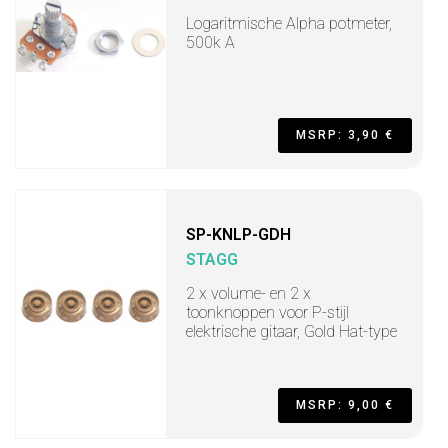
Logaritmische Alpha potmeter,
500k A
MSRP: 3,90 €
SP-KNLP-GDH
STAGG
2 x volume- en 2 x
toonknoppen voor P-stijl
elektrische gitaar, Gold Hat-type
MSRP: 9,00 €