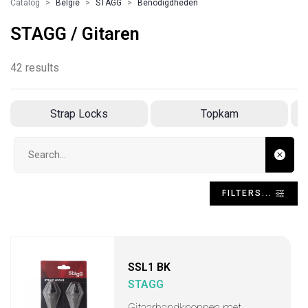
Catalog
Belgie
STAGG
Benodigdheden
STAGG / Gitaren
42 results
Strap Locks
Topkam
Search input
FILTERS...
SSL1 BK
STAGG
Gitaarbandknoppen met