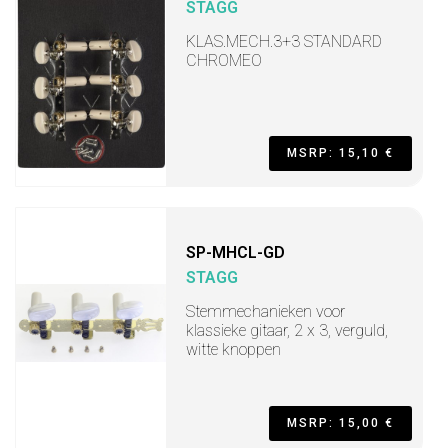
STAGG
KLAS.MECH.3+3 STANDARD
CHROMEO
MSRP: 15,10 €
SP-MHCL-GD
STAGG
Stemmechanieken voor
klassieke gitaar, 2 x 3, verguld,
witte knoppen
MSRP: 15,00 €