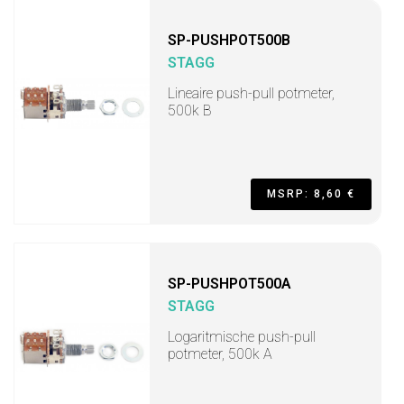
SP-PUSHPOT500B
STAGG
Lineaire push-pull potmeter,
500k B
MSRP: 8,60 €
SP-PUSHPOT500A
STAGG
Logaritmische push-pull
potmeter, 500k A