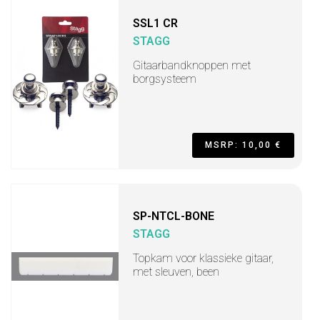
SSL1 CR
STAGG
Gitaarbandknoppen met
borgsysteem
MSRP: 10,00 €
SP-NTCL-BONE
STAGG
Topkam voor klassieke gitaar,
met sleuven, been