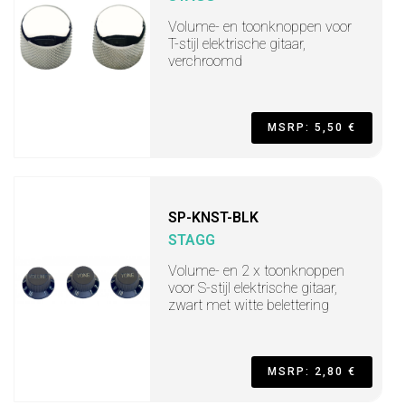
Volume- en toonknoppen voor
T-stijl elektrische gitaar,
verchroomd
MSRP: 5,50 €
SP-KNST-BLK
STAGG
Volume- en 2 x toonknoppen
voor S-stijl elektrische gitaar,
zwart met witte belettering
MSRP: 2,80 €