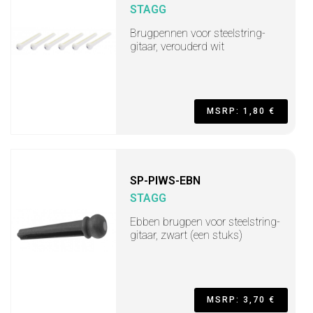
STAGG
Brugpennen voor steelstring-
gitaar, verouderd wit
MSRP: 1,80 €
SP-PIWS-EBN
STAGG
Ebben brugpen voor steelstring-
gitaar, zwart (een stuks)
MSRP: 3,70 €