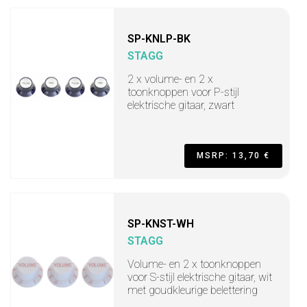
SP-KNLP-BK
STAGG
2 x volume- en 2 x
toonknoppen voor P-stijl
elektrische gitaar, zwart
MSRP: 13,70 €
SP-KNST-WH
STAGG
Volume- en 2 x toonknoppen
voor S-stijl elektrische gitaar, wit
met goudkleurige belettering