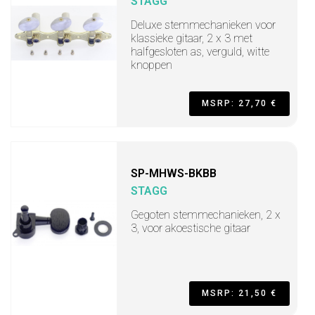
STAGG
Deluxe stemmechanieken voor
klassieke gitaar, 2 x 3 met
halfgesloten as, verguld, witte
knoppen
MSRP: 27,70 €
SP-MHWS-BKBB
STAGG
Gegoten stemmechanieken, 2 x
3, voor akoestische gitaar
MSRP: 21,50 €