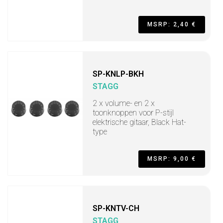
MSRP: 2,40 €
SP-KNLP-BKH
STAGG
2 x volume- en 2 x
toonknoppen voor P-stijl
elektrische gitaar, Black Hat-
type
MSRP: 9,00 €
SP-KNTV-CH
STAGG