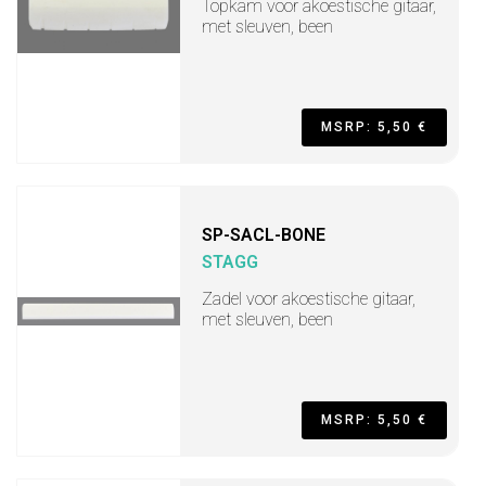
Topkam voor akoestische gitaar,
met sleuven, been
MSRP: 5,50 €
SP-SACL-BONE
STAGG
Zadel voor akoestische gitaar,
met sleuven, been
MSRP: 5,50 €