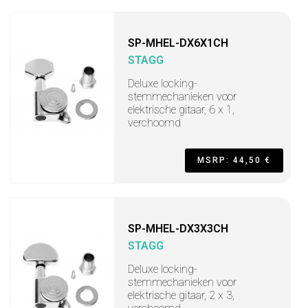
SP-MHEL-DX6X1CH
STAGG
Deluxe locking-
stemmechanieken voor
elektrische gitaar, 6 x 1,
verchoomd
MSRP: 44,50 €
SP-MHEL-DX3X3CH
STAGG
Deluxe locking-
stemmechanieken voor
elektrische gitaar, 2 x 3,