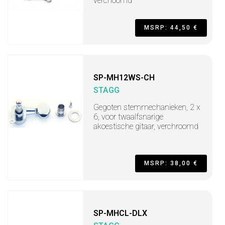
verchoomd
MSRP: 44,50 €
SP-MH12WS-CH
STAGG
Gegoten stemmechanieken, 2 x
6, voor twaalfsnarige
akoestische gitaar, verchroomd
MSRP: 38,00 €
SP-MHCL-DLX