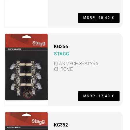
MSRP: 20,40 €
KG356
STAGG
KLAS.MECH.3+3 LYRA
CHROME
MSRP: 17,40 €
KG352