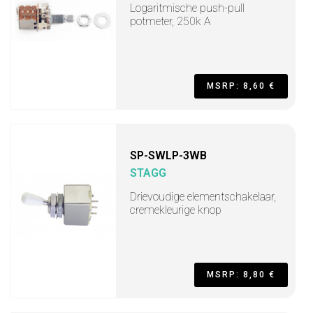
Logaritmische push-pull
potmeter, 250k A
MSRP: 8,60 €
SP-SWLP-3WB
STAGG
Drievoudige elementschakelaar,
cremekleurige knop
MSRP: 8,80 €