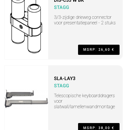
DIS-C33 W BK
STAGG
3/3-zijdige drieweg connector
voor presentatiepaneel - 2 stuks
MSRP: 26,60 €
SLA-LAY3
STAGG
Telescopische keyboarddragers
voor
slatwall/lamellenwandmontage
MSRP: 38,00 €