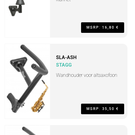
MSRP: 16,80 €
SLA-ASH
STAGG
Wandhouder voor altsaxofoon
MSRP: 35,50 €