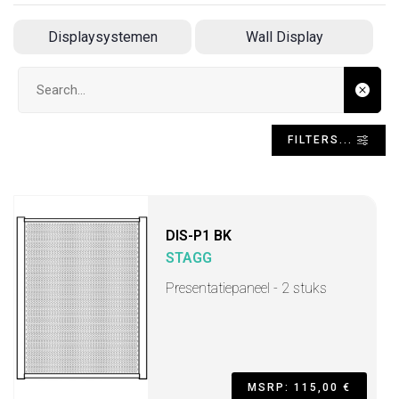
Displaysystemen
Wall Display
Search input
FILTERS...
DIS-P1 BK
STAGG
Presentatiepaneel - 2 stuks
MSRP: 115,00 €