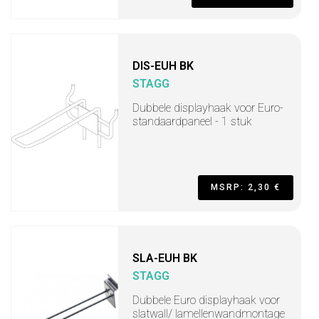
DIS-EUH BK
STAGG
Dubbele displayhaak voor Euro-
standaardpaneel - 1 stuk
MSRP: 2,30 €
SLA-EUH BK
STAGG
Dubbele Euro displayhaak voor
slatwall/ lamellenwandmontage