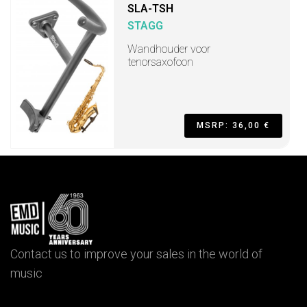
SLA-TSH
STAGG
Wandhouder voor
tenorsaxofoon
MSRP: 36,00 €
Contact us to improve your sales in the world of
music