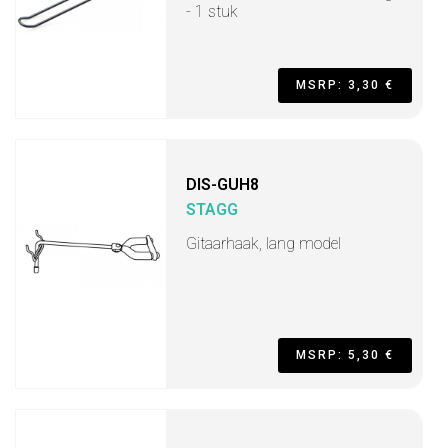
- 1 stuk
MSRP: 3,30 €
DIS-GUH8
STAGG
Gitaarhaak, lang model
MSRP: 5,30 €