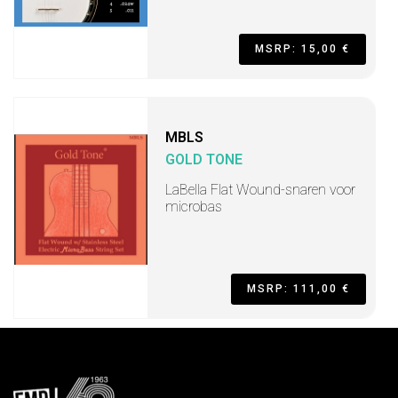
MSRP: 15,00 €
MBLS
GOLD TONE
LaBella Flat Wound-snaren voor
microbas
MSRP: 111,00 €