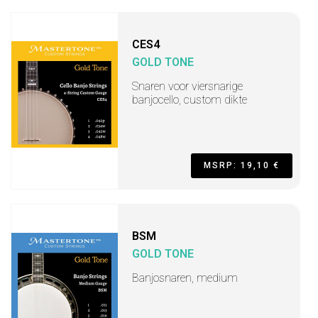
CES4
GOLD TONE
Snaren voor viersnarige
banjocello, custom dikte
MSRP: 19,10 €
BSM
GOLD TONE
Banjosnaren, medium