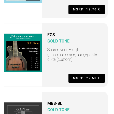
MSRP: 12,70 €
FGS
GOLD TONE
Snaren voor F-stijl
gitaarmandoline, aangepaste
dikte (custom)
MSRP: 22,50 €
MBS-BL
GOLD TONE