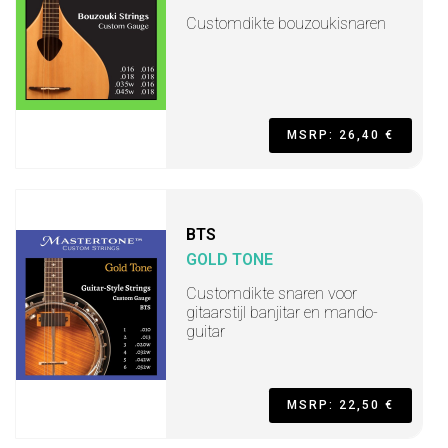
Customdikte bouzoukisnaren
MSRP: 26,40 €
BTS
GOLD TONE
Customdikte snaren voor
gitaarstijl banjitar en mando-
guitar
MSRP: 22,50 €