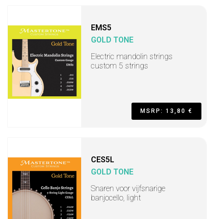
EMS5
GOLD TONE
Electric mandolin strings
custom 5 strings
MSRP: 13,80 €
CES5L
GOLD TONE
Snaren voor vijfsnarige
banjocello, light