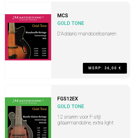
MCS
GOLD TONE
D'Addario mandocellosnaren
MSRP: 36,00 €
FGS12EX
GOLD TONE
12 snaren voor F-stijl
gitaarmandoline, extra light