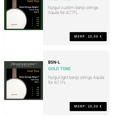
Nylgut custom banjo strings
Aquila for AC1FL
MSRP: 20,00 €
BSN-L
GOLD TONE
Nylgut light banjo strings Aquila
for AC1FL
MSRP: 20,00 €