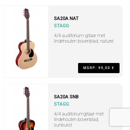
SA20A NAT
STAGG
4/4 auditorium-gitaar met
lindehouten bovenblad, naturel
MSRP: 99,00 €
SA20A SNB
STAGG
4/4 auditoriumgitaar met
lindehouten bovenblad,
sunburst