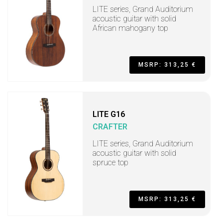
LITE series, Grand Auditorium
acoustic guitar with solid
African mahogany top
MSRP: 313,25 €
LITE G16
CRAFTER
LITE series, Grand Auditorium
acoustic guitar with solid
spruce top
MSRP: 313,25 €