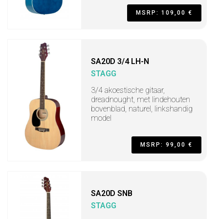
MSRP: 109,00 €
SA20D 3/4 LH-N
STAGG
3/4 akoestische gitaar,
dreadnought, met lindehouten
bovenblad, naturel, linkshandig
model
MSRP: 99,00 €
SA20D SNB
STAGG