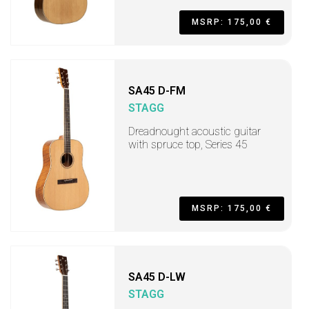
MSRP: 175,00 €
SA45 D-FM
STAGG
Dreadnought acoustic guitar
with spruce top, Series 45
MSRP: 175,00 €
SA45 D-LW
STAGG