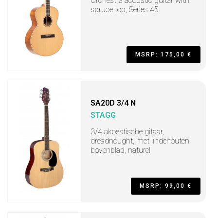
Orchestra acoustic guitar with
spruce top, Series 45
MSRP: 175,00 €
SA20D 3/4 N
STAGG
3/4 akoestische gitaar,
dreadnought, met lindehouten
bovenblad, naturel
MSRP: 99,00 €