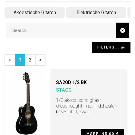
Akoestische Gitaren
Elektrische Gitaren
Search input
FILTERS...
<
1
2
>
SA20D 1/2 BK
STAGG
1/2 akoestische gitaar,
dreadnought, met lindehouten
bovenblad, zwart
MSRP: 95,00 €