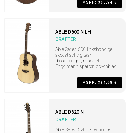
MSRP: 365,94 €
ABLE D600 N LH
CRAFTER
Able Series 600 linkshandige
akoestische gitaar,
dreadnought, massief
Engelmann sparren bovenblad
MSRP: 384,98 €
ABLE D620 N
CRAFTER
Able Series 620 akoestische