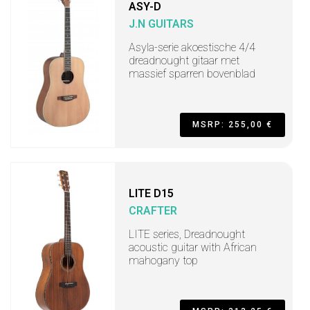
ASY-D
J.N GUITARS
Asyla-serie akoestische 4/4
dreadnought gitaar met
massief sparren bovenblad
MSRP: 255,00 €
LITE D15
CRAFTER
LITE series, Dreadnought
acoustic guitar with African
mahogany top