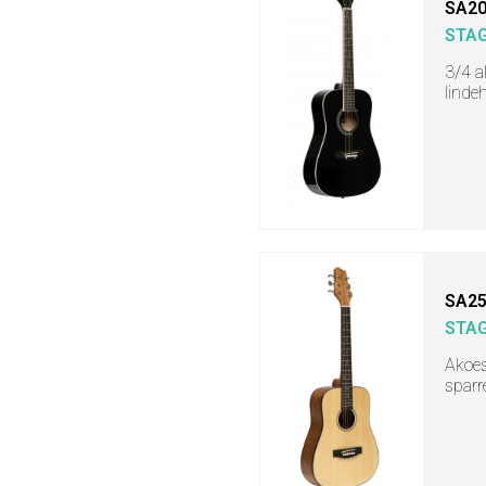
SA20
STA
3/4 a
linde
SA25
STA
Akoes
sparr