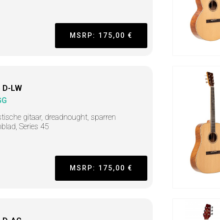
MSRP: 175,00 €
 D-LW
GG
tische gitaar, dreadnought, sparren
blad, Series 45
MSRP: 175,00 €