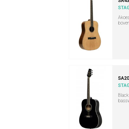
SA45
STA
Akoes
boven
SA20
STA
Black
bassw