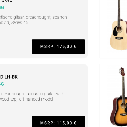
 D-AC
GG
tische gitaar, dreadnought, sparren
blad, Series 45
MSRP: 175,00 €
D LH-BK
GG
 dreadnought acoustic guitar with
ood top, left-handed model
MSRP: 115,00 €