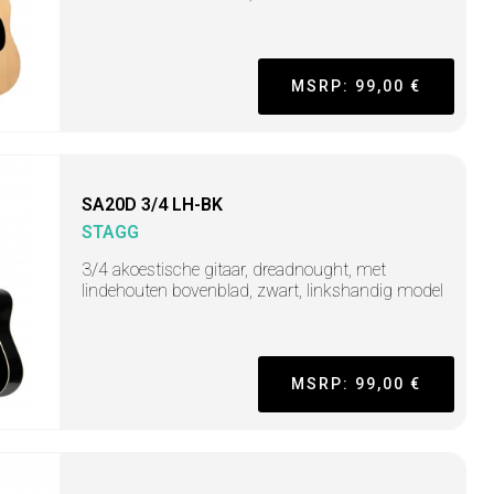
MSRP: 99,00 €
SA20D 3/4 LH-BK
STAGG
3/4 akoestische gitaar, dreadnought, met
lindehouten bovenblad, zwart, linkshandig model
MSRP: 99,00 €