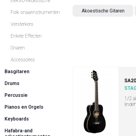
Elektro-Akoestische
Akoestische Gitaren
Folk-snaarinstrumenten
Versterkers
Enkele Effecten
Snaren
Accessoires
Basgitaren
SA20
Drums
STA
Percussie
1/2 a
linde
Pianos en Orgels
Keyboards
Hafabra-and