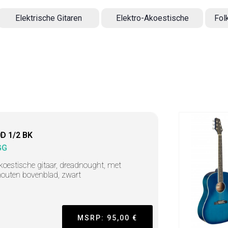
Elektrische Gitaren
Elektro-Akoestische
Fol
D 1/2 BK
GG
koestische gitaar, dreadnought, met
houten bovenblad, zwart
MSRP: 95,00 €