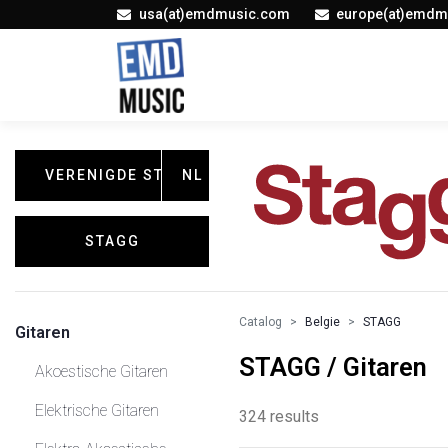
usa(at)emdmusic.com
europe(at)emdm
VERENIGDE STATEN
NL
STAGG
Catalog
Belgie
STAGG
Gitaren
STAGG / Gitaren
Akoestische Gitaren
Elektrische Gitaren
324 results