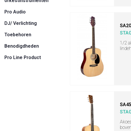
orkestinstrumenten
Pro Audio
DJ/ Verlichting
SA20
STA
Toebehoren
1/2 a
Benodigdheden
linde
Pro Line Product
SA45
STA
Akoes
boven