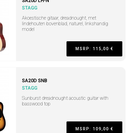
SA20D LH-N
STAGG
Akoestische gitaar, dreadnought, met
lindehouten bovenblad, naturel, linkshandig
model
MSRP: 115,00 €
SA20D SNB
STAGG
Sunburst dreadnought acoustic guitar with
basswood top
MSRP: 109,00 €