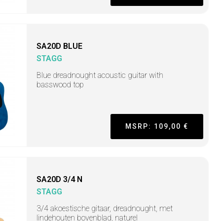
SA20D BLUE
STAGG
Blue dreadnought acoustic guitar with
basswood top
MSRP: 109,00 €
SA20D 3/4 N
STAGG
3/4 akoestische gitaar, dreadnought, met
lindehouten bovenblad, naturel