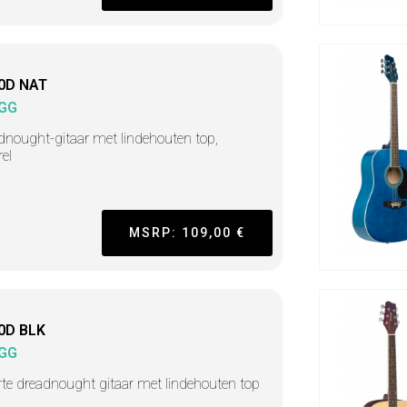
0D NAT
GG
dnought-gitaar met lindehouten top,
rel
MSRP: 109,00 €
0D BLK
GG
te dreadnought gitaar met lindehouten top