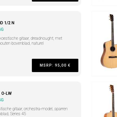
D 1/2 N
GG
koestische gitaar, dreadnought, met
houten bovenblad, naturel
MSRP: 95,00 €
 O-LW
GG
tische gitaar, orchestra-model, sparren
blad, Series 45