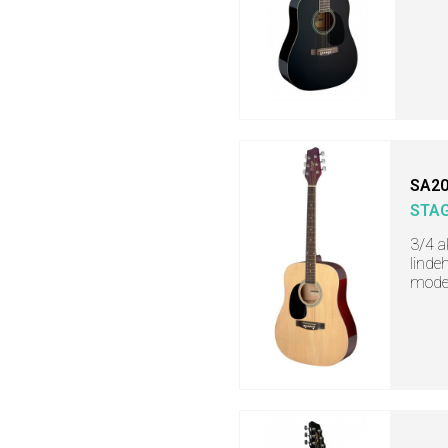
SA20
STA
3/4 a
linde
mode