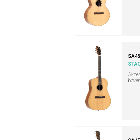
SA45
STA
Akoes
boven