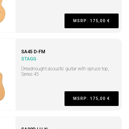
MSRP: 175,00 €
SA45 D-FM
STAGG
Dreadnought acoustic guitar with spruce top,
Series 45
MSRP: 175,00 €