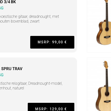
D 3/4 BK
GG
koestische gitaar, dreadnought, met
houten bovenblad, zwart
MSRP: 99,00 €
 SPRU TRAV
GG
tische reisgitaar, Dreadnought-model,
enhout, naturel
MSRP: 129,00 €