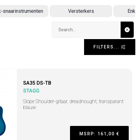
k-snaarinstrumenten
Versterkers
Enkel
Search input
FILTERS...
SA35 DS-TB
STAGG
Slope Shoulder-gitaar, dreadnought, transparant
blauw
MSRP: 161,00 €