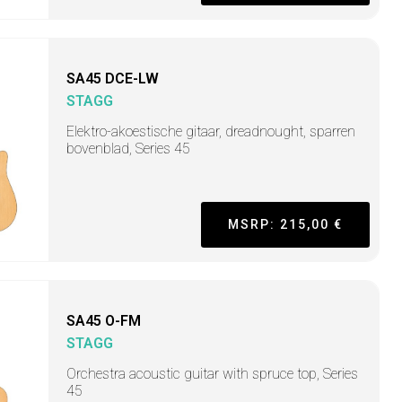
SA45 DCE-LW
STAGG
Elektro-akoestische gitaar, dreadnought, sparren
bovenblad, Series 45
MSRP: 215,00 €
SA45 O-FM
STAGG
Orchestra acoustic guitar with spruce top, Series
45