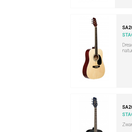
SA2
STA
Drea
natu
SA2
STA
Zwar