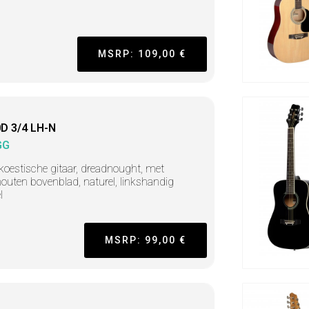
MSRP: 109,00 €
D 3/4 LH-N
GG
koestische gitaar, dreadnought, met
houten bovenblad, naturel, linkshandig
l
MSRP: 99,00 €