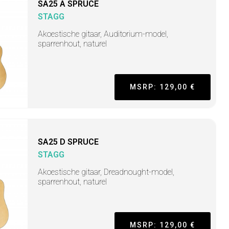
SA25 A SPRUCE
STAGG
Akoestische gitaar, Auditorium-model,
sparrenhout, naturel
MSRP: 129,00 €
SA25 D SPRUCE
STAGG
Akoestische gitaar, Dreadnought-model,
sparrenhout, naturel
MSRP: 129,00 €