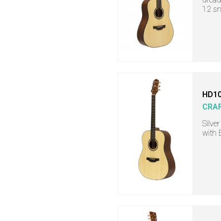
12 sn
HD10
CRA
Silve
with 