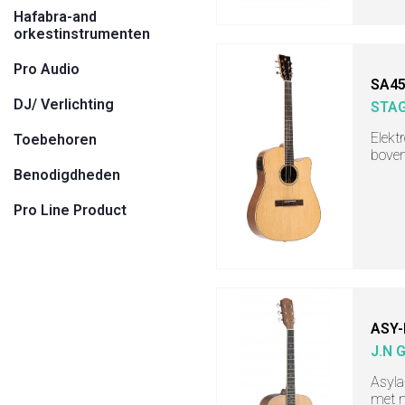
Hafabra-and
orkestinstrumenten
Pro Audio
SA45
DJ/ Verlichting
STA
Elekt
Toebehoren
boven
Benodigdheden
Pro Line Product
ASY-
J.N 
Asyla
met m