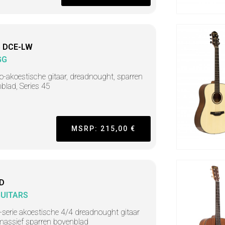
 DCE-LW
GG
ro-akoestische gitaar, dreadnought, sparren
blad, Series 45
MSRP: 215,00 €
D
GUITARS
-serie akoestische 4/4 dreadnought gitaar
assief sparren bovenblad