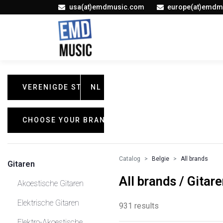
usa(at)emdmusic.com
europe(at)emdm
VERENIGDE STATEN
NL
CHOOSE YOUR BRAND
Catalog
Belgie
All brands
Gitaren
All brands / Gitar
Akoestische Gitaren
Elektrische Gitaren
931 results
Elektro-Akoestische