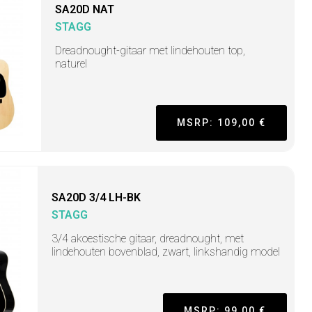
SA20D NAT
STAGG
Dreadnought-gitaar met lindehouten top,
naturel
MSRP: 109,00 €
SA20D 3/4 LH-BK
STAGG
3/4 akoestische gitaar, dreadnought, met
lindehouten bovenblad, zwart, linkshandig model
MSRP: 99,00 €