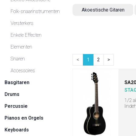
Akoestische Gitaren
Folk-snaarinstrumenten
Versterkers
Enkele Effecten
Elementen
Snaren
<
1
2
>
Accessoires
Basgitaren
SA20
STA
Drums
1/2 a
Percussie
linde
Pianos en Orgels
Keyboards