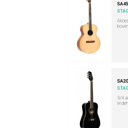
SA45
STA
Akoes
boven
SA20
STA
3/4 a
linde