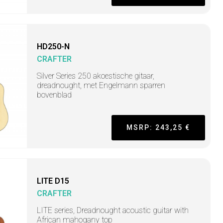
HD250-N
CRAFTER
Silver Series 250 akoestische gitaar,
dreadnought, met Engelmann sparren
bovenblad
MSRP: 243,25 €
LITE D15
CRAFTER
LITE series, Dreadnought acoustic guitar with
African mahogany top