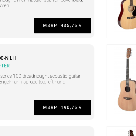
aren
MSRP: 435,75 €
0-N LH
FTER
r series 100 dreadnought acoustic guitar
Engelmann spruce top, left hand
MSRP: 190,75 €