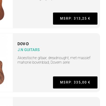
MSRP: 313,25 €
DOV-D
J.N GUITARS
Akoestische gitaar, dreadnought, met massief
mahonie bovenblad, Dovern serie
MSRP: 335,00 €