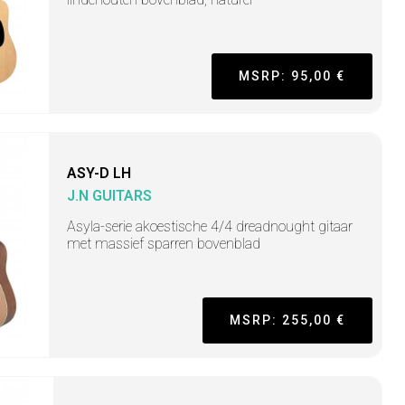
MSRP: 95,00 €
ASY-D LH
J.N GUITARS
Asyla-serie akoestische 4/4 dreadnought gitaar
met massief sparren bovenblad
MSRP: 255,00 €