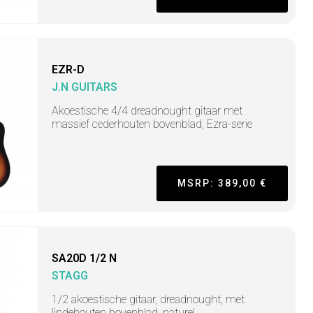
EZR-D
J.N GUITARS
Akoestische 4/4 dreadnought gitaar met
massief cederhouten bovenblad, Ezra-serie
MSRP: 389,00 €
SA20D 1/2 N
STAGG
1/2 akoestische gitaar, dreadnought, met
lindehouten bovenblad, naturel