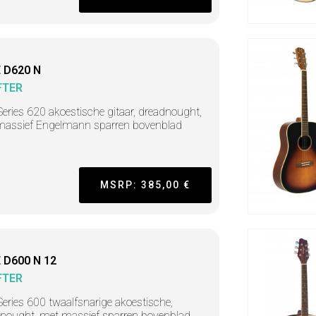
 D620 N
FTER
Series 620 akoestische gitaar, dreadnought,
assief Engelmann sparren bovenblad
MSRP: 385,00 €
 D600 N 12
FTER
Series 600 twaalfsnarige akoestische,
nought, met massief sparren bovenblad,