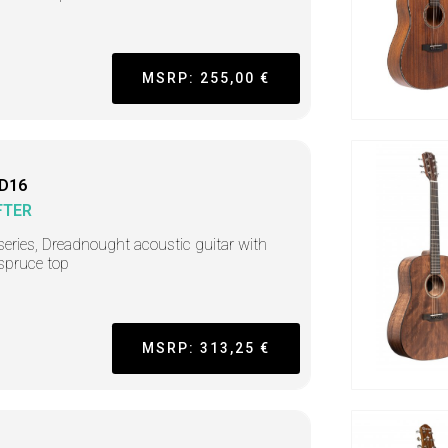
MSRP: 255,00 €
 D16
FTER
series, Dreadnought acoustic guitar with
 spruce top
MSRP: 313,25 €