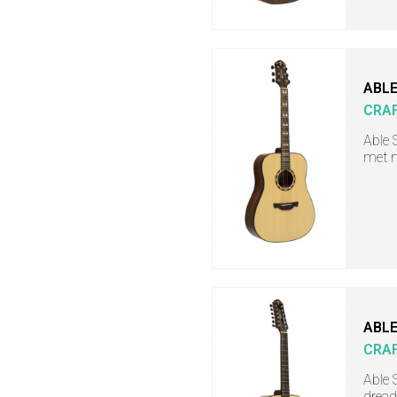
ABLE
CRA
Able 
met m
ABLE
CRA
Able 
dread