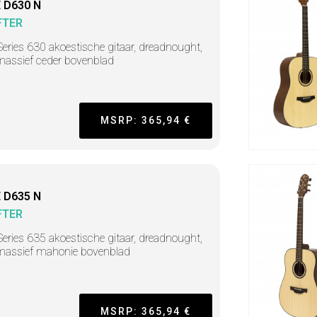
 D630 N
FTER
Series 630 akoestische gitaar, dreadnought,
assief ceder bovenblad
MSRP: 365,94 €
 D635 N
FTER
Series 635 akoestische gitaar, dreadnought,
massief mahonie bovenblad
MSRP: 365,94 €