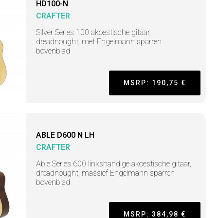
HD100-N
CRAFTER
Silver Series 100 akoestische gitaar,
dreadnought, met Engelmann sparren
bovenblad
MSRP: 190,75 €
ABLE D600 N LH
CRAFTER
Able Series 600 linkshandige akoestische gitaar,
dreadnought, massief Engelmann sparren
bovenblad
MSRP: 384,98 €