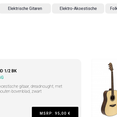
Elektrische Gitaren
Elektro-Akoestische
Fol
D 1/2 BK
GG
koestische gitaar, dreadnought, met
houten bovenblad, zwart
MSRP: 95,00 €