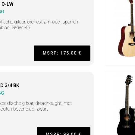
 O-LW
GG
tische gitaar, orchestra-model, sparren
blad, Series 45
MSRP: 175,00 €
D 3/4 BK
GG
koestische gitaar, dreadnought, met
houten bovenblad, zwart
MSRP: 99,00 €