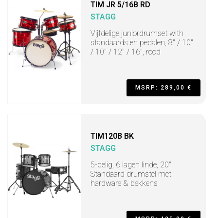
TIM JR 5/16B RD
STAGG
Vijfdelige juniordrumset with
standaards en pedalen, 8" / 10"
/ 10" / 12" / 16", rood
MSRP: 289,00 €
TIM120B BK
STAGG
5-delig, 6 lagen linde, 20"
Standaard drumstel met
hardware & bekkens