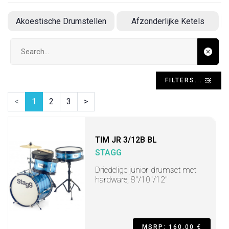
Akoestische Drumstellen
Afzonderlijke Ketels
Search input
FILTERS...
<
1
2
3
>
TIM JR 3/12B BL
STAGG
Driedelige junior-drumset met
hardware, 8"/10"/12"
MSRP: 160,00 €