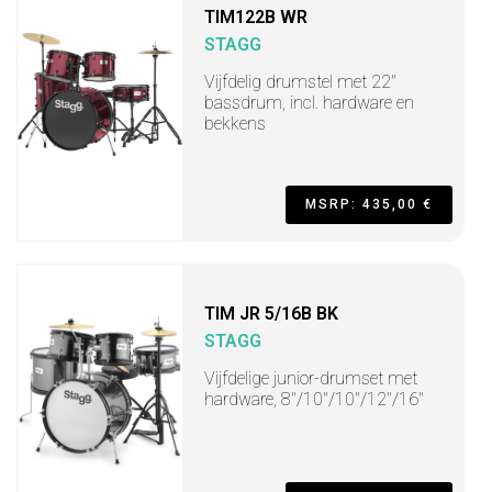
TIM122B WR
STAGG
Vijfdelig drumstel met 22"
bassdrum, incl. hardware en
bekkens
MSRP: 435,00 €
TIM JR 5/16B BK
STAGG
Vijfdelige junior-drumset met
hardware, 8"/10"/10"/12"/16"