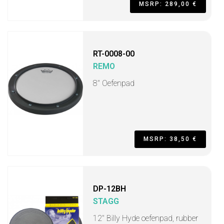
MSRP: 289,00 €
RT-0008-00
REMO
8" Oefenpad
MSRP: 38,50 €
DP-12BH
STAGG
12" Billy Hyde oefenpad, rubber