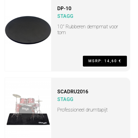
DP-10
STAGG
10" Rubberen dempmat voor
tom
MSRP: 14,60 €
SCADRU2016
STAGG
Professioneel drumtapijt