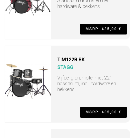
Standaard drumstel met
hardware & bekkens
MSRP: 435,00 €
TIM122B BK
STAGG
Vijfdelig drumstel met 22"
bassdrum, incl. hardware en
bekkens
MSRP: 435,00 €