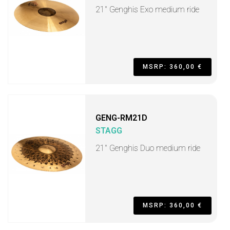
21" Genghis Exo medium ride
MSRP: 360,00 €
GENG-RM21D
STAGG
21" Genghis Duo medium ride
MSRP: 360,00 €