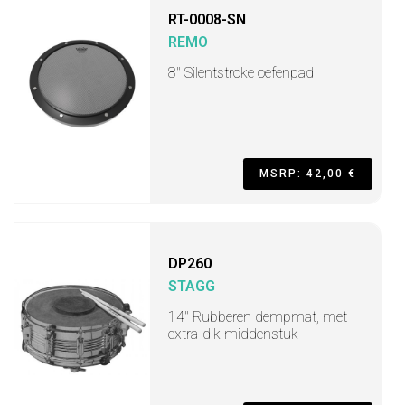
RT-0008-SN
REMO
8" Silentstroke oefenpad
MSRP: 42,00 €
DP260
STAGG
14" Rubberen dempmat, met
extra-dik middenstuk