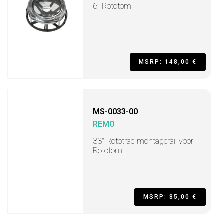
6" Rototom
MSRP: 148,00 €
MS-0033-00
REMO
33" Rototrac montagerail voor
Rototom
MSRP: 85,00 €