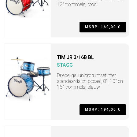
12" trommels, rood
MSRP: 160,00 €
TIM JR 3/16B BL
STAGG
Driedelige juniordrumset met
standaards en pedaal, 8", 10" en
16" trommels, blauw
MSRP: 194,00 €