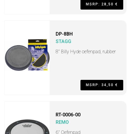
MSRP: 28,50 €
DP-8BH
STAGG
8" Billy Hyde oefenpad, rubber
MSRP: 34,50 €
RT-0006-00
REMO
6" Oefenpad