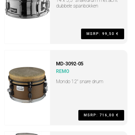
14 x 5,5" snaredrum met acht
dubbele spanbokken
MSRP: 99,50 €
MD-3092-05
REMO
Mondo 12" snare drum
MSRP: 716,00 €