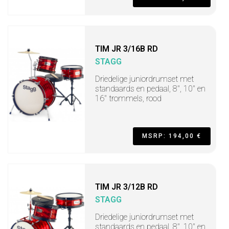
TIM JR 3/16B RD
STAGG
Driedelige juniordrumset met
standaards en pedaal, 8", 10" en
16" trommels, rood
MSRP: 194,00 €
TIM JR 3/12B RD
STAGG
Driedelige juniordrumset met
standaards en pedaal, 8", 10" en