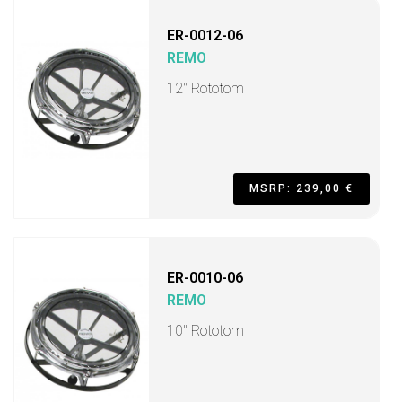
ER-0012-06
REMO
12" Rototom
MSRP: 239,00 €
ER-0010-06
REMO
10" Rototom