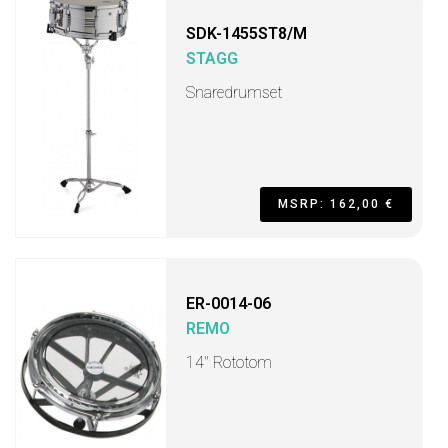
SDK-1455ST8/M
STAGG
Snaredrumset
MSRP: 162,00 €
ER-0014-06
REMO
14" Rototom