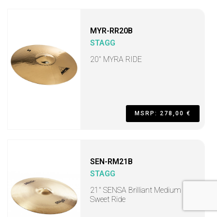
MYR-RR20B
STAGG
20" MYRA RIDE
MSRP: 278,00 €
SEN-RM21B
STAGG
21" SENSA Brilliant Medium
Sweet Ride