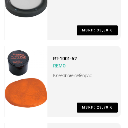
MSRP: 33,50 €
RT-1001-52
REMO
Kneedbare oefenpad
MSRP: 28,70 €