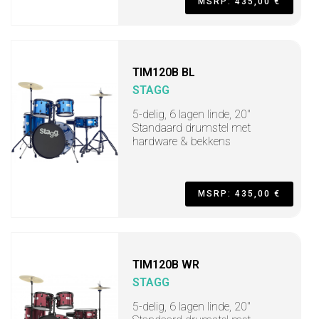
MSRP: 435,00 €
TIM120B BL
STAGG
5-delig, 6 lagen linde, 20"
Standaard drumstel met
hardware & bekkens
MSRP: 435,00 €
TIM120B WR
STAGG
5-delig, 6 lagen linde, 20"