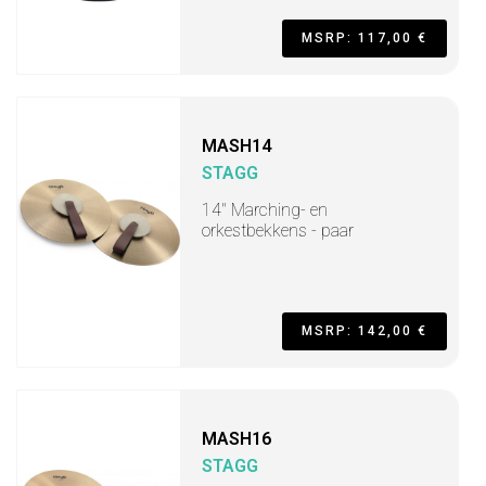
MSRP: 117,00 €
MASH14
STAGG
14" Marching- en
orkestbekkens - paar
MSRP: 142,00 €
MASH16
STAGG