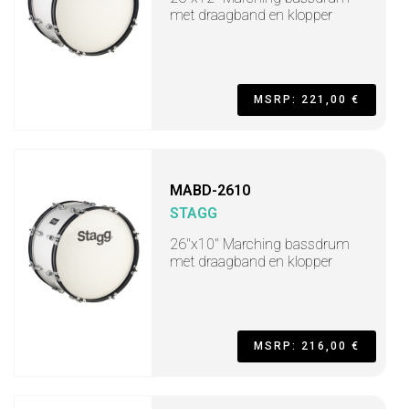
met draagband en klopper
MSRP: 221,00 €
MABD-2610
STAGG
26"x10" Marching bassdrum
met draagband en klopper
MSRP: 216,00 €