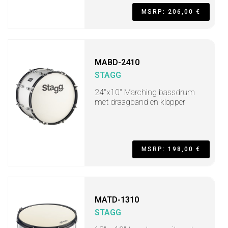
MSRP: 206,00 €
MABD-2410
STAGG
24"x10" Marching bassdrum
met draagband en klopper
MSRP: 198,00 €
MATD-1310
STAGG