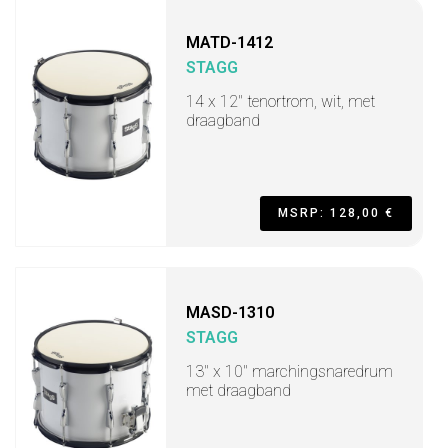
MATD-1412
STAGG
14 x 12" tenortrom, wit, met
draagband
MSRP: 128,00 €
MASD-1310
STAGG
13" x 10" marchingsnaredrum
met draagband