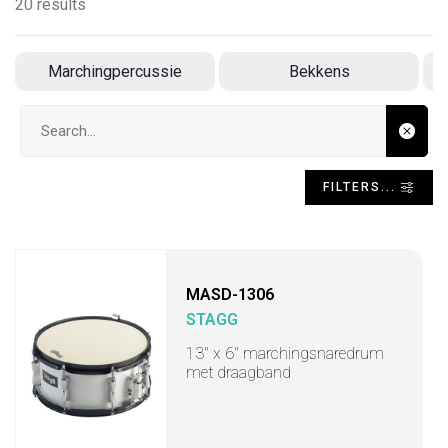
20 results
Marchingpercussie
Bekkens
Search input
FILTERS...
MASD-1306
STAGG
13" x 6" marchingsnaredrum
met draagband