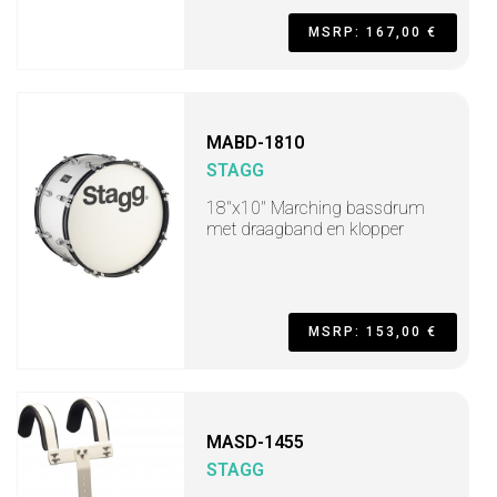
MSRP: 167,00 €
MABD-1810
STAGG
18"x10" Marching bassdrum
met draagband en klopper
MSRP: 153,00 €
MASD-1455
STAGG