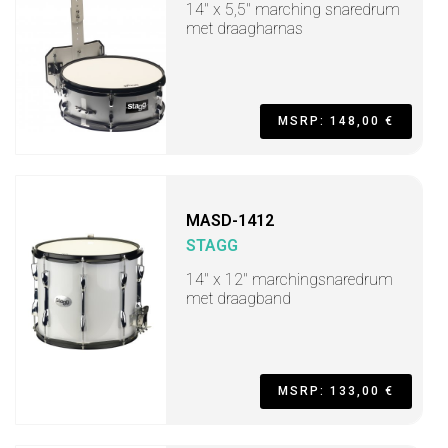
14" x 5,5" marching snaredrum
met draagharnas
MSRP: 148,00 €
MASD-1412
STAGG
14" x 12" marchingsnaredrum
met draagband
MSRP: 133,00 €