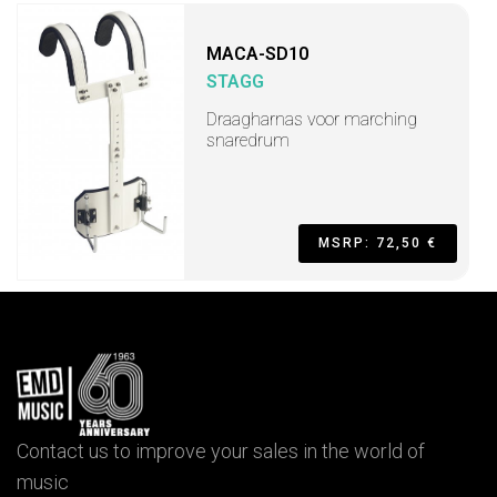
MACA-SD10
STAGG
Draagharnas voor marching
snaredrum
MSRP: 72,50 €
Contact us to improve your sales in the world of
music