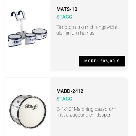
MATS-10
STAGG
Timptom-trio met lichgewicht
aluminium harnas
MSRP: 206,00 €
MABD-2412
STAGG
24"x12" Marching bassdrum
met draagband en klopper