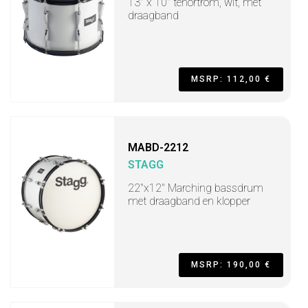
13" x 10" tenortrom, wit, met
draagband
MSRP: 112,00 €
MABD-2212
STAGG
22"x12" Marching bassdrum
met draagband en klopper
MSRP: 190,00 €