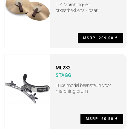
16" Marching- en
orkestbekkens - paar
MSRP: 209,00 €
ML282
STAGG
Luxe model beensteun voor
marching drum
MSRP: 50,50 €