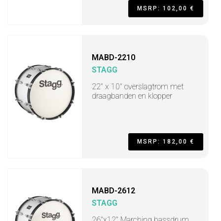
MSRP: 102,00 €
MABD-2210
STAGG
22" x 10" overslagtrom met
draagbanden en klopper
MSRP: 182,00 €
MABD-2612
STAGG
26"x12" Marching bassdrum