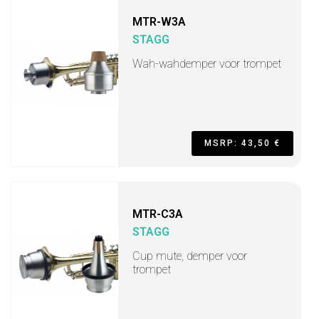
MTR-W3A
STAGG
Wah-wahdemper voor trompet
MSRP: 43,50 €
MTR-C3A
STAGG
Cup mute, demper voor
trompet