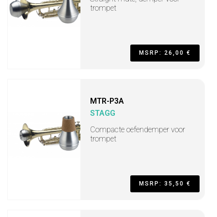
trompet
MSRP: 26,00 €
MTR-P3A
STAGG
Compacte oefendemper voor
trompet
MSRP: 35,50 €