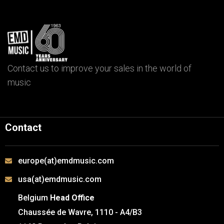
Contact us to improve your sales in the world of
music
Contact
europe(at)emdmusic.com
usa(at)emdmusic.com
Belgium
Head Office
Chaussée de Wavre, 1110 - A4/B3