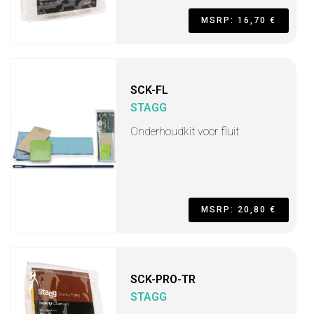
MSRP: 16,70 €
SCK-FL
STAGG
Onderhoudkit voor fluit
MSRP: 20,80 €
SCK-PRO-TR
STAGG