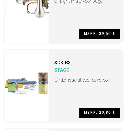
Straight mute voor bugel
MSRP: 39,50 €
SCK-SX
STAGG
Onderhoudkit voor saxofoon
MSRP: 20,80 €