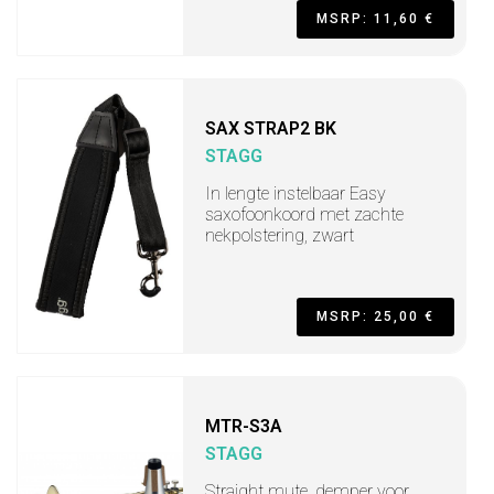
MSRP: 11,60 €
SAX STRAP2 BK
STAGG
In lengte instelbaar Easy
saxofoonkoord met zachte
nekpolstering, zwart
MSRP: 25,00 €
MTR-S3A
STAGG
Straight mute, demper voor