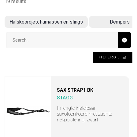
19 results
Halskoordjes, harnassen en slings
Dempers
Search input
FILTERS...
SAX STRAP1 BK
STAGG
In lengte instelbaar
saxofoonkoord met zachte
nekpolstering, zwart