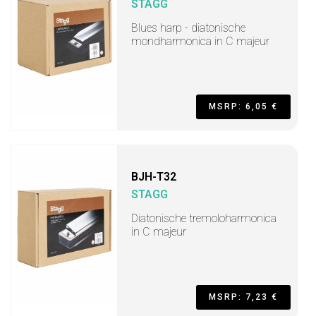
STAGG
Blues harp - diatonische
mondharmonica in C majeur
MSRP: 6,05 €
BJH-T32
STAGG
Diatonische tremoloharmonica
in C majeur
MSRP: 7,23 €