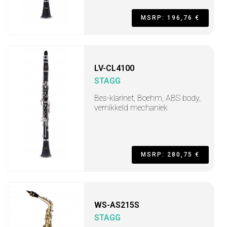
MSRP: 196,76 €
LV-CL4100
STAGG
Bes-klarinet, Boehm, ABS body,
vernikkeld mechaniek
MSRP: 280,75 €
WS-AS215S
STAGG