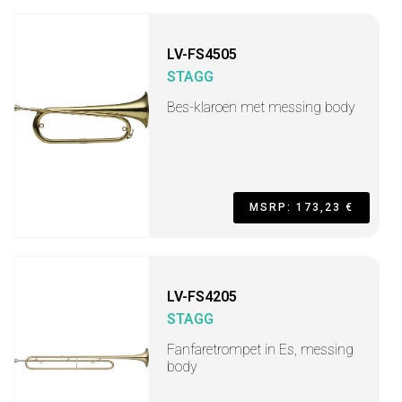
LV-FS4505
STAGG
Bes-klaroen met messing body
MSRP: 173,23 €
LV-FS4205
STAGG
Fanfaretrompet in Es, messing
body