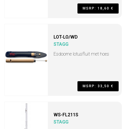
MSRP: 18,60 €
LOT-LO/WD
STAGG
Esdoorne lotusfluit met hoes
MSRP: 33,50 €
WS-FL211S
STAGG