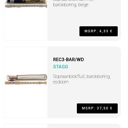
barokboring, beige
MSRP: 4,33 €
REC3-BAR/WD
STAGG
Sopraanblokfluit, barokboring,
esdoorn
MSRP: 37,50 €