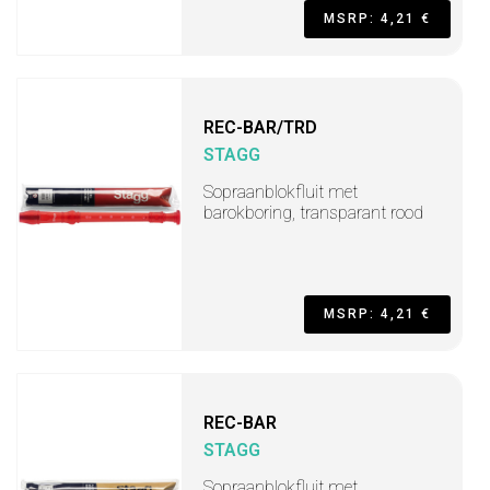
MSRP: 4,21 €
REC-BAR/TRD
STAGG
Sopraanblokfluit met
barokboring, transparant rood
MSRP: 4,21 €
REC-BAR
STAGG
Sopraanblokfluit met