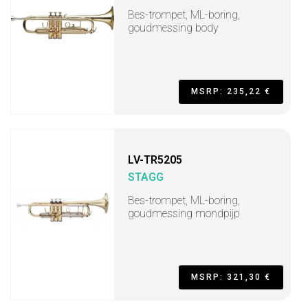
Bes-trompet, ML-boring,
goudmessing body
MSRP: 235,22 €
LV-TR5205
STAGG
Bes-trompet, ML-boring,
goudmessing mondpijp
MSRP: 321,30 €