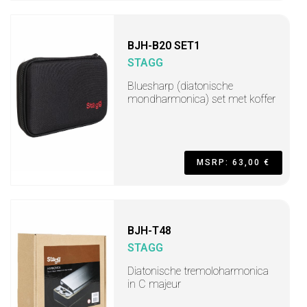
BJH-B20 SET1
STAGG
Bluesharp (diatonische
mondharmonica) set met koffer
MSRP: 63,00 €
BJH-T48
STAGG
Diatonische tremoloharmonica
in C majeur