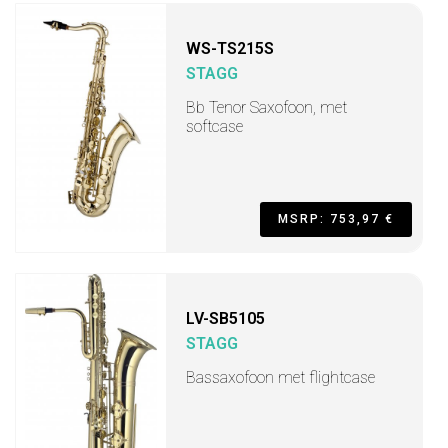
WS-TS215S
STAGG
Bb Tenor Saxofoon, met
softcase
MSRP: 753,97 €
LV-SB5105
STAGG
Bassaxofoon met flightcase