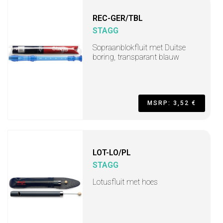
REC-GER/TBL
STAGG
Sopraanblokfluit met Duitse
boring, transparant blauw
MSRP: 3,52 €
LOT-LO/PL
STAGG
Lotusfluit met hoes