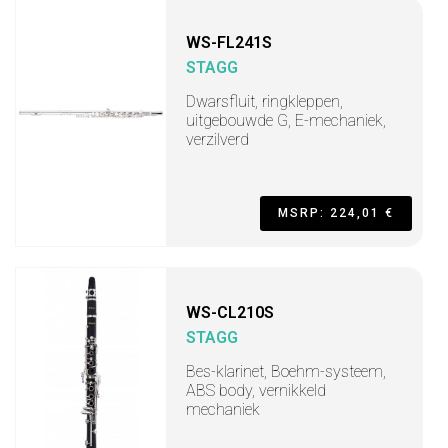
WS-FL241S
STAGG
Dwarsfluit, ringkleppen,
uitgebouwde G, E-mechaniek,
verzilverd
MSRP: 224,01 €
WS-CL210S
STAGG
Bes-klarinet, Boehm-systeem,
ABS body, vernikkeld
mechaniek