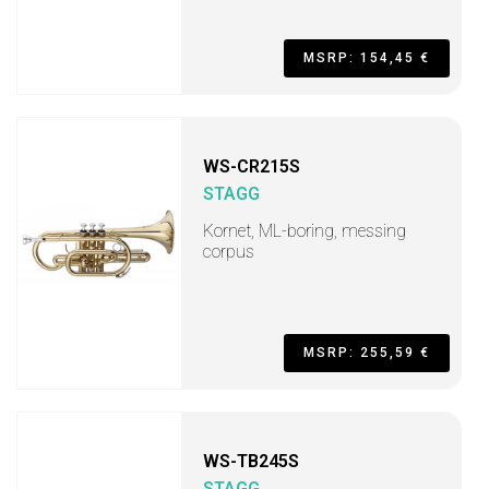
MSRP: 154,45 €
WS-CR215S
STAGG
Kornet, ML-boring, messing
corpus
MSRP: 255,59 €
WS-TB245S
STAGG