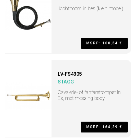
Jachthoorn in bes (klein model)
MSRP: 100,54 €
LV-FS4305
STAGG
Cavalerie- of fanfaretrompet in
Es, met messing body
MSRP: 164,39 €