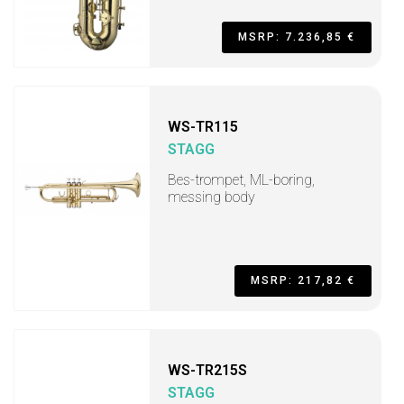
MSRP: 7.236,85 €
WS-TR115
STAGG
Bes-trompet, ML-boring,
messing body
MSRP: 217,82 €
WS-TR215S
STAGG