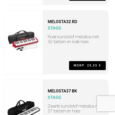
MELOSTA32 RD
STAGG
Rode kunststof melodica met
32 toetsen en rode hoes
MSRP: 29,55 €
MELOSTA37 BK
STAGG
Zwarte kunststof melodica met
37 toetsen en hoes