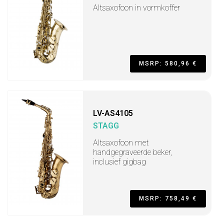
Altsaxofoon in vormkoffer
MSRP: 580,96 €
LV-AS4105
STAGG
Altsaxofoon met
handgegraveerde beker,
inclusief gigbag
MSRP: 758,49 €