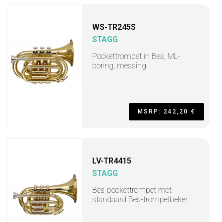
WS-TR245S
STAGG
Pockettrompet in Bes, ML-
boring, messing
MSRP: 242,20 €
LV-TR4415
STAGG
Bes-pockettrompet met
standaard Bes-trompetbeker