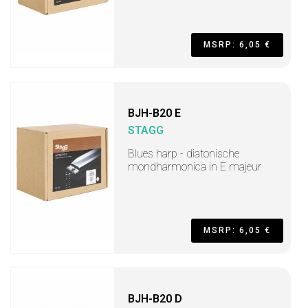
MSRP: 6,05 €
BJH-B20 E
STAGG
Blues harp - diatonische
mondharmonica in E majeur
MSRP: 6,05 €
BJH-B20 D