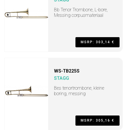
Bb Tenor Trombone, L-bore,
Messing corpusmateriaal
MSRP: 303,14 €
WS-TB225S
STAGG
Bes tenortrombone, kleine
boring, messing
MSRP: 305,16 €