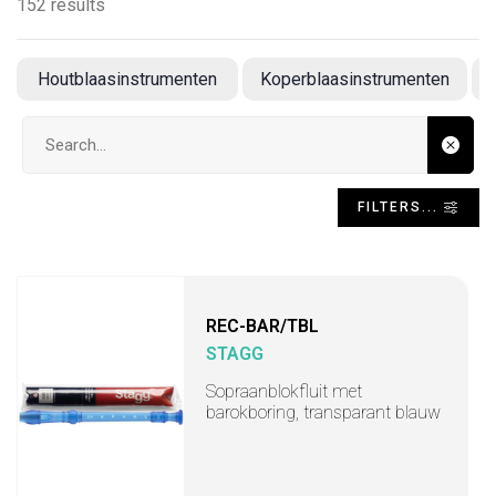
152 results
Houtblaasinstrumenten
Koperblaasinstrumenten
Search input
FILTERS...
REC-BAR/TBL
STAGG
Sopraanblokfluit met
barokboring, transparant blauw