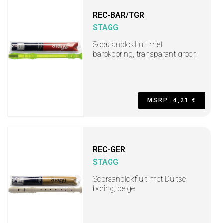
REC-BAR/TGR
STAGG
Sopraanblokfluit met
barokboring, transparant groen
MSRP: 4,21 €
REC-GER
STAGG
Sopraanblokfluit met Duitse
boring, beige