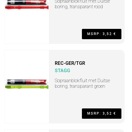
Sopraanblokfluit met Duitse
boring, transparant rood
MSRP: 3,52 €
REC-GER/TGR
STAGG
Sopraanblokfluit met Duitse
boring, transparant groen
MSRP: 3,52 €