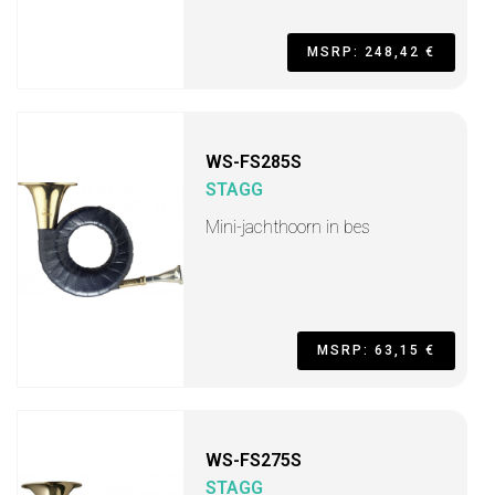
MSRP: 248,42 €
WS-FS285S
STAGG
Mini-jachthoorn in bes
MSRP: 63,15 €
WS-FS275S
STAGG