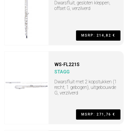
Dwarsfluit, gesloten kleppen,
offset G, verzilverd
MSRP: 214,82 €
WS-FL221S
STAGG
Dwarsfluit met 2 kopstukken (1
recht, 1 gebogen), uitgebouwde
G, verzilverd
MSRP: 271,76 €