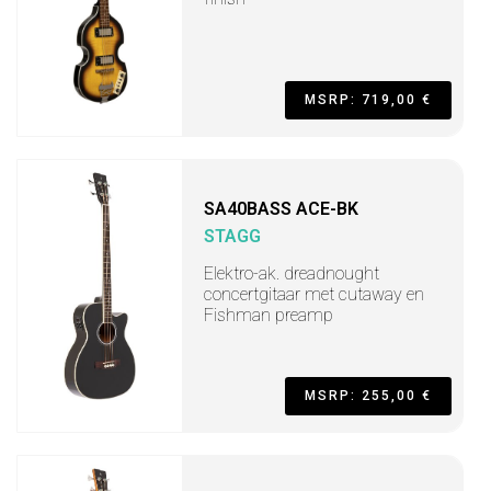
MSRP: 719,00 €
SA40BASS ACE-BK
STAGG
Elektro-ak. dreadnought
concertgitaar met cutaway en
Fishman preamp
MSRP: 255,00 €