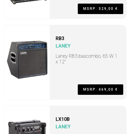
MSRP: 529,00 €
RB3
LANEY
Laney RB3 bascombo, 65 W 1
x 12"
MSRP: 469,00 €
LX10B
LANEY