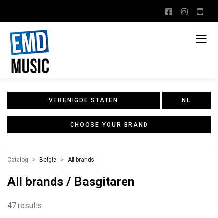
VERENIGDE STATEN
NL
CHOOSE YOUR BRAND
Catalog
Belgie
All brands
All brands / Basgitaren
47 results