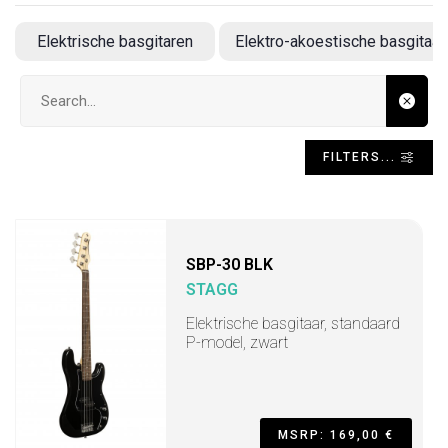
Elektrische basgitaren
Elektro-akoestische basgitaar
Search input
FILTERS...
SBP-30 BLK
STAGG
Elektrische basgitaar, standaard
P-model, zwart
MSRP: 169,00 €