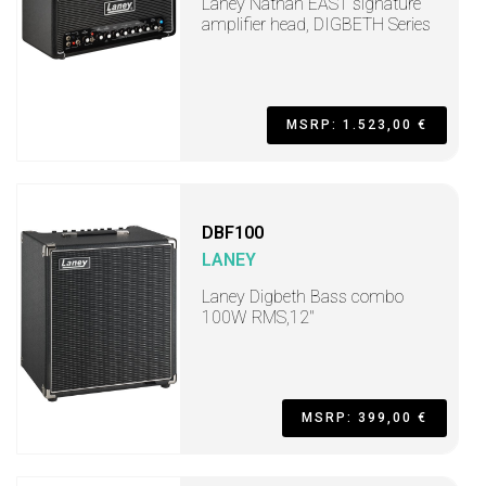
Laney Nathan EAST signature
amplifier head, DIGBETH Series
MSRP: 1.523,00 €
DBF100
LANEY
Laney Digbeth Bass combo
100W RMS,12"
MSRP: 399,00 €