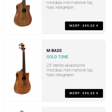
microbas met mahonie top,
hoes inbegrepen
MSRP: 499,00 €
M-BASS
GOLD TONE
23" elektro-akoestische
microbas met mahonie top,
hoes inbegrepen
MSRP: 499,00 €