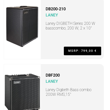
DB200-210
LANEY
Laney DIGBETH Series 200 W
basscombo, 200 W, 2 x 10"
MSRP: 799,00 €
DBF200
LANEY
Laney Digbeth Bass combo
200W RMS,15"