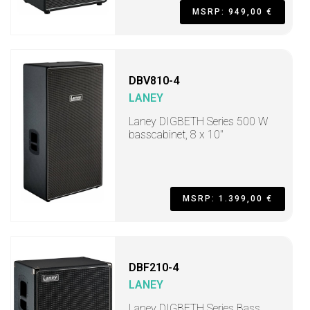
MSRP: 949,00 €
DBV810-4
LANEY
Laney DIGBETH Series 500 W
basscabinet, 8 x 10"
MSRP: 1.399,00 €
DBF210-4
LANEY
Laney DIGBETH Series Bass