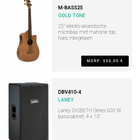
M-BASS25
GOLD TONE
25" elektro-akoestische
microbas met mahonie top,
hoes inbegrepen
MSRP: 550,00 €
DBV410-4
LANEY
Laney DIGBETH Series 600 W
basscabinet, 4 x 10"