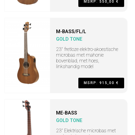
MSRP: 550,00 €
M-BASS/FL/L
GOLD TONE
23" fretloze elektro-akoestische
microbas met mahonie
bovenblad, met hoes,
linkshandig model
MSRP: 915,00 €
ME-BASS
GOLD TONE
23" Elektrische microbas met