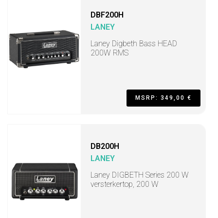
DBF200H
LANEY
Laney Digbeth Bass HEAD
200W RMS
MSRP: 349,00 €
DB200H
LANEY
Laney DIGBETH Series 200 W
versterkertop, 200 W