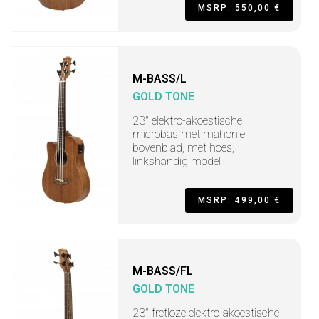
MSRP: 550,00 €
M-BASS/L
GOLD TONE
23" elektro-akoestische
microbas met mahonie
bovenblad, met hoes,
linkshandig model
MSRP: 499,00 €
M-BASS/FL
GOLD TONE
23" fretloze elektro-akoestische