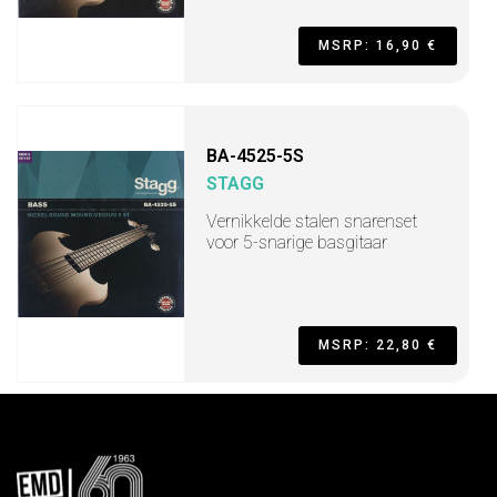
MSRP: 16,90 €
BA-4525-5S
STAGG
Vernikkelde stalen snarenset
voor 5-snarige basgitaar
MSRP: 22,80 €