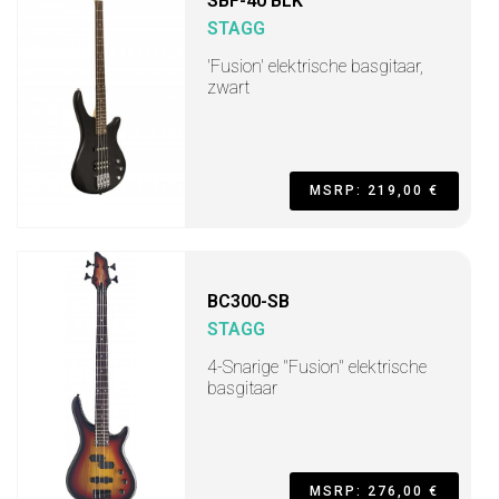
SBF-40 BLK
STAGG
'Fusion' elektrische basgitaar,
zwart
MSRP: 219,00 €
BC300-SB
STAGG
4-Snarige "Fusion" elektrische
basgitaar
MSRP: 276,00 €