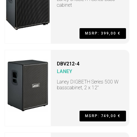
cabinet
MSRP: 399,00 €
DBV212-4
LANEY
Laney DIGBETH Series 500 W
basscabinet, 2 x 12"
MSRP: 749,00 €