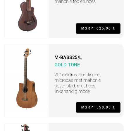
mahonie top en hoes
MSRP: 625,00 €
M-BASS25/L
GOLD TONE
25" elektro-akoestische
microbas met mahonie
bovenblad, met hoes,
linkshandig model
MSRP: 550,00 €