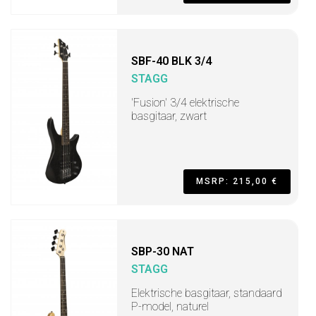
SBF-40 BLK 3/4
STAGG
'Fusion' 3/4 elektrische
basgitaar, zwart
MSRP: 215,00 €
SBP-30 NAT
STAGG
Elektrische basgitaar, standaard
P-model, naturel