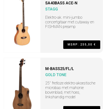
SA40BASS ACE-N
STAGG
Elektro-ak. mini-jumbo
concertgitaar met cutaway en
FISHMAN preamp
MSRP: 255,00 €
M-BASS25/FL/L
GOLD TONE
25" fretloze elektro-akoestische
microbas met mahonie
bovenblad, met hoes,
linkshandig model