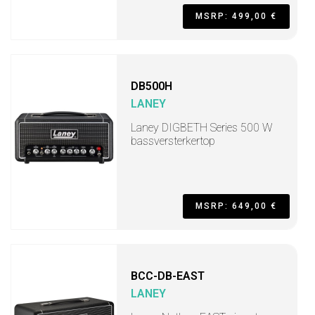
MSRP: 499,00 €
DB500H
LANEY
Laney DIGBETH Series 500 W
bassversterkertop
MSRP: 649,00 €
BCC-DB-EAST
LANEY