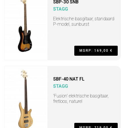
SBP-30 SNB
STAGG
Elektrische basgitaar, standaard
P-model, sunburst
MSRP: 169,00 €
SBF-40 NAT FL
STAGG
'Fusion' elektrische basgitaar,
fretloos, naturel
MSRP: 219,00 €