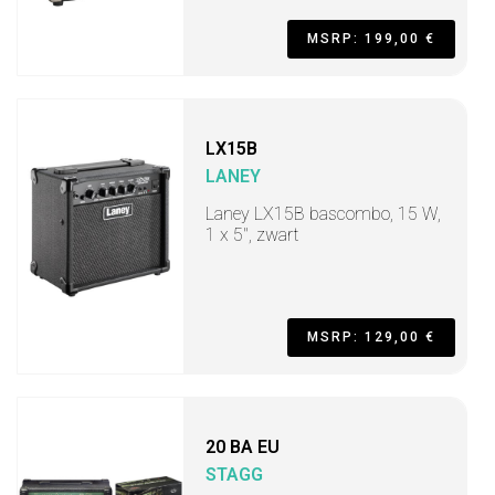
MSRP: 199,00 €
LX15B
LANEY
Laney LX15B bascombo, 15 W,
1 x 5", zwart
MSRP: 129,00 €
20 BA EU
STAGG