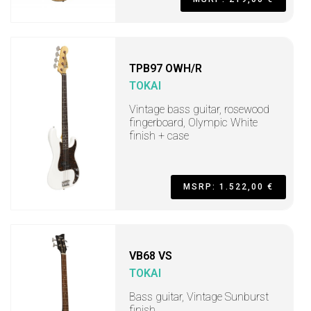
TPB97 OWH/R
TOKAI
Vintage bass guitar, rosewood
fingerboard, Olympic White
finish + case
MSRP: 1.522,00 €
VB68 VS
TOKAI
Bass guitar, Vintage Sunburst
finish