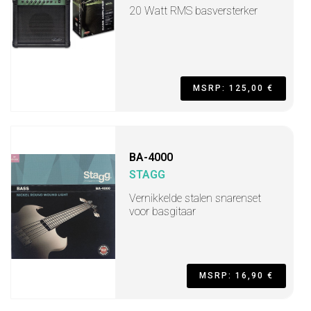
20 Watt RMS basversterker
MSRP: 125,00 €
BA-4000
STAGG
Vernikkelde stalen snarenset
voor basgitaar
MSRP: 16,90 €