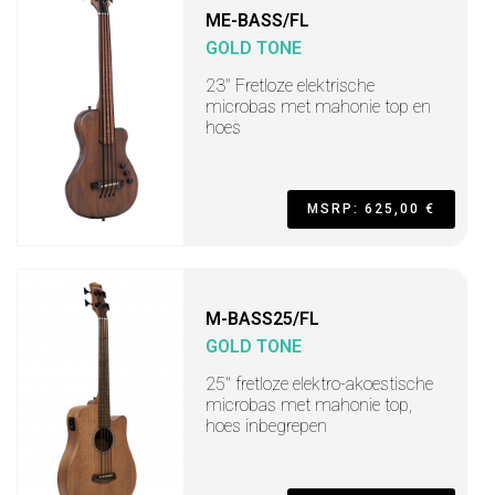
ME-BASS/FL
GOLD TONE
23" Fretloze elektrische
microbas met mahonie top en
hoes
MSRP: 625,00 €
M-BASS25/FL
GOLD TONE
25" fretloze elektro-akoestische
microbas met mahonie top,
hoes inbegrepen