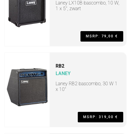
Laney LX10B bascombo, 10 W,
1 x 5", zwart
MSRP: 79,00 €
RB2
LANEY
Laney RB2 bascombo, 30 W 1
x 10"
MSRP: 319,00 €