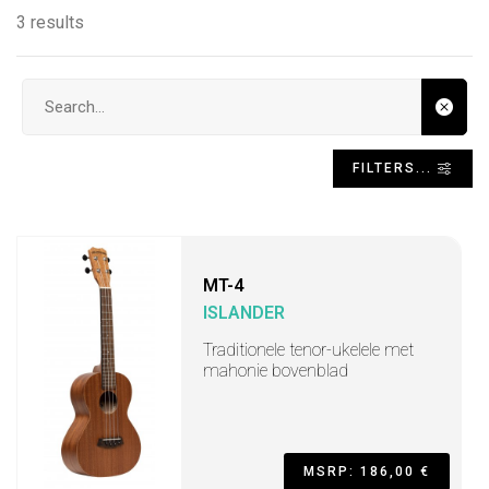
3 results
Search input
FILTERS...
MT-4
ISLANDER
Traditionele tenor-ukelele met
mahonie bovenblad
MSRP: 186,00 €