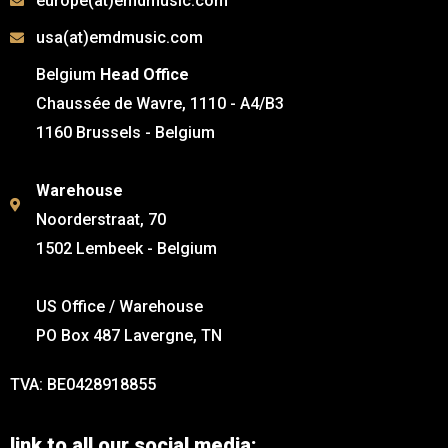
europe(at)emdmusic.com
usa(at)emdmusic.com
Belgium
Head Office
Chaussée de Wavre, 1110 - A4/B3
1160 Brussels - Belgium
Warehouse
Noorderstraat, 70
1502 Lembeek - Belgium
US Office / Warehouse
PO Box 487 Lavergne, TN
TVA: BE0428918855
link to all our social media: