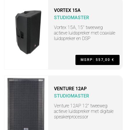
VORTEX 15A
STUDIOMASTER
Vortex 15A, 15" tweeweg
actieve luidspreker met coaxiale
luidspreker en DSP
MSRP: 557,00 €
VENTURE 12AP
STUDIOMASTER
Venture 12AP 12" tweeweg
actieve luidspreker met digitale
speakerprocessor