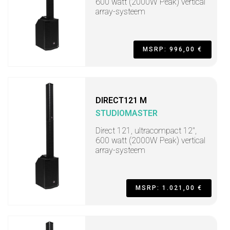
600 watt (2000W Peak) vertical
array-systeem
MSRP: 996,00 €
DIRECT121 M
STUDIOMASTER
Direct 121, ultracompact 12",
600 watt (2000W Peak) vertical
array-systeem
MSRP: 1.021,00 €