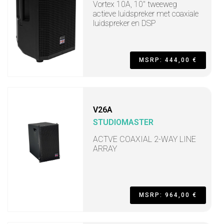
Vortex 10A, 10" tweeweg
actieve luidspreker met coaxiale
luidspreker en DSP
MSRP: 444,00 €
V26A
STUDIOMASTER
ACTVE COAXIAL 2-WAY LINE
ARRAY
MSRP: 964,00 €