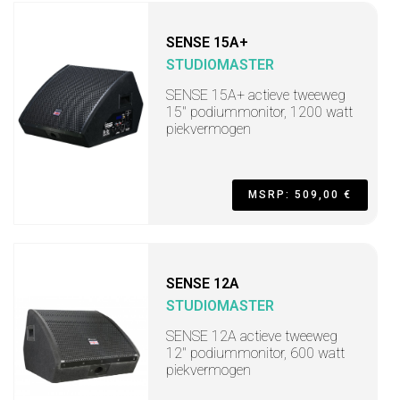
SENSE 15A+
STUDIOMASTER
SENSE 15A+ actieve tweeweg
15" podiummonitor, 1200 watt
piekvermogen
MSRP: 509,00 €
SENSE 12A
STUDIOMASTER
SENSE 12A actieve tweeweg
12" podiummonitor, 600 watt
piekvermogen