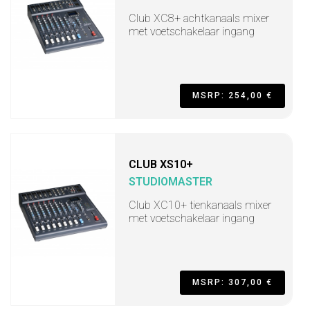
Club XC8+ achtkanaals mixer
met voetschakelaar ingang
MSRP: 254,00 €
CLUB XS10+
STUDIOMASTER
Club XC10+ tienkanaals mixer
met voetschakelaar ingang
MSRP: 307,00 €