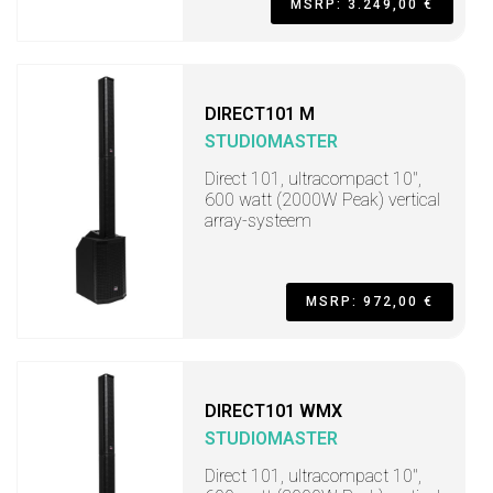
MSRP: 3.249,00 €
DIRECT101 M
STUDIOMASTER
Direct 101, ultracompact 10",
600 watt (2000W Peak) vertical
array-systeem
MSRP: 972,00 €
DIRECT101 WMX
STUDIOMASTER
Direct 101, ultracompact 10",