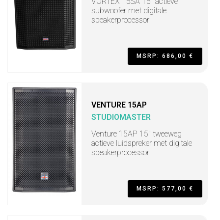
VORTEX 15SA 15" actieve
subwoofer met digitale
speakerprocessor
MSRP: 686,00 €
VENTURE 15AP
STUDIOMASTER
Venture 15AP 15" tweeweg
actieve luidspreker met digitale
speakerprocessor
MSRP: 577,00 €