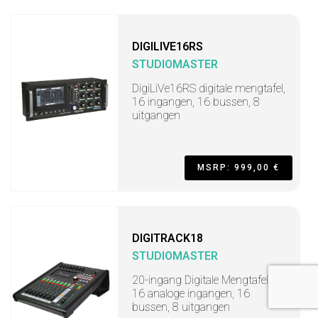
DIGILIVE16RS
STUDIOMASTER
DigiLiVe16RS digitale mengtafel,
16 ingangen, 16 bussen, 8
uitgangen
MSRP: 999,00 €
DIGITRACK18
STUDIOMASTER
20-ingang Digitale Mengtafel,
16 analoge ingangen, 16
bussen, 8 uitgangen