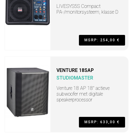
LIVESYS5S Compact
PA-/monitorsysteem, klasse D
MSRP: 254,00 €
VENTURE 18SAP
STUDIOMASTER
Venture 18 AP 18" actieve
subwoofer met digitale
speakerprocessor
MSRP: 633,00 €