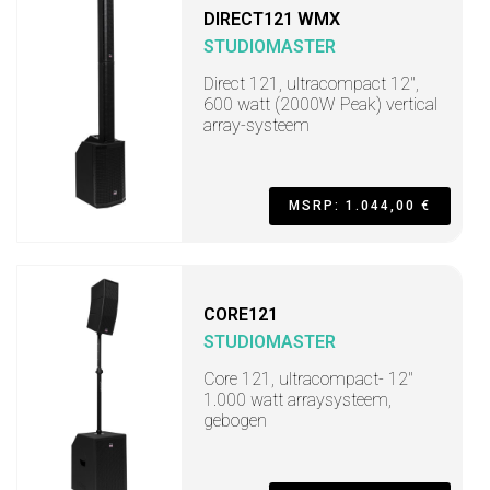
DIRECT121 WMX
STUDIOMASTER
Direct 121, ultracompact 12",
600 watt (2000W Peak) vertical
array-systeem
MSRP: 1.044,00 €
CORE121
STUDIOMASTER
Core 121, ultracompact- 12"
1.000 watt arraysysteem,
gebogen