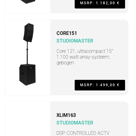
MSRP: 1.182,00 €
CORE151
STUDIOMASTER
Core 121, ultracompact 15"
1.100 watt array-systeem,
gebogen
MSRP: 1.499,00 €
XLIM163
STUDIOMASTER
DSP CONTROLLED ACTV