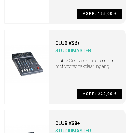
MSRP: 155,00 €
CLUB XS6+
STUDIOMASTER
Club XC6+ zeskanaals mixer
met voetschakelaar ingang
MSRP: 222,00 €
CLUB XS8+
STUDIOMASTER