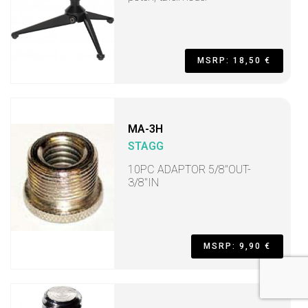
MSRP: 18,50 €
MA-3H
STAGG
10PC ADAPTOR 5/8"OUT-
3/8"IN
MSRP: 9,90 €