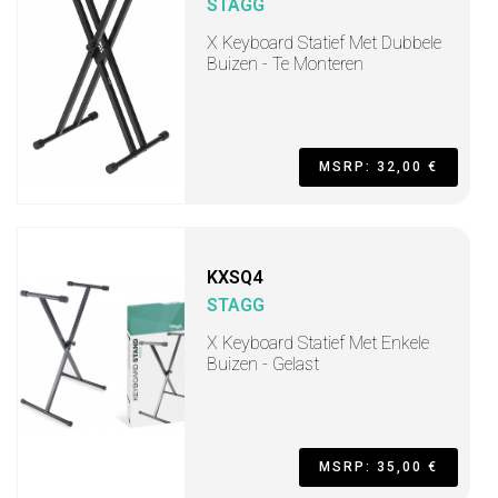
STAGG
X Keyboard Statief Met Dubbele
Buizen - Te Monteren
MSRP: 32,00 €
KXSQ4
STAGG
X Keyboard Statief Met Enkele
Buizen - Gelast
MSRP: 35,00 €