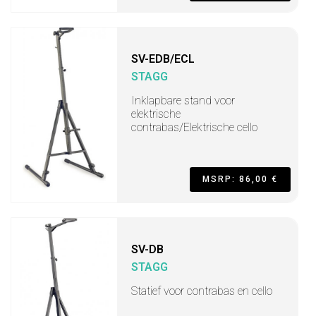
SV-EDB/ECL
STAGG
Inklapbare stand voor
elektrische
contrabas/Elektrische cello
MSRP: 86,00 €
SV-DB
STAGG
Statief voor contrabas en cello