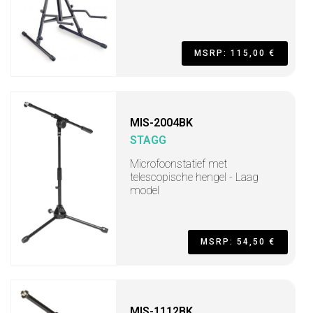
MSRP: 115,00 €
MIS-2004BK
STAGG
Microfoonstatief met
telescopische hengel - Laag
model
MSRP: 54,50 €
MIS-1112BK