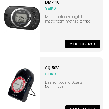
DM-110
SEIKO
Multifunctionele digitale
metronoom met tap tempo
MSRP: 50,50 €
SQ-50V
SEIKO
Basisuitvoering Quartz
Metronoom