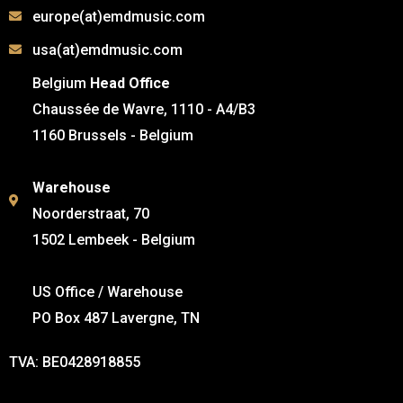
europe(at)emdmusic.com
usa(at)emdmusic.com
Belgium
Head Office
Chaussée de Wavre, 1110 - A4/B3
1160 Brussels - Belgium
Warehouse
Noorderstraat, 70
1502 Lembeek - Belgium
US Office / Warehouse
PO Box 487 Lavergne, TN
TVA: BE0428918855