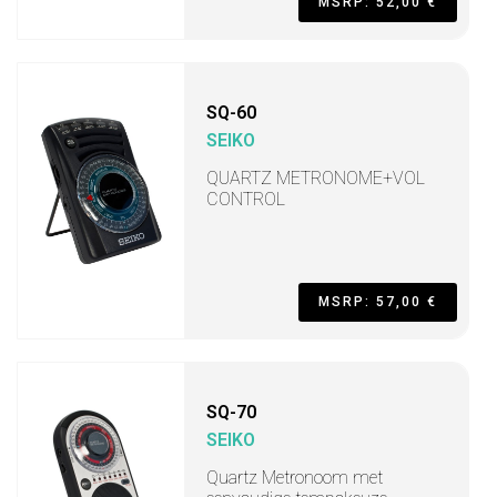
MSRP: 52,00 €
SQ-60
SEIKO
QUARTZ METRONOME+VOL
CONTROL
MSRP: 57,00 €
SQ-70
SEIKO
Quartz Metronoom met