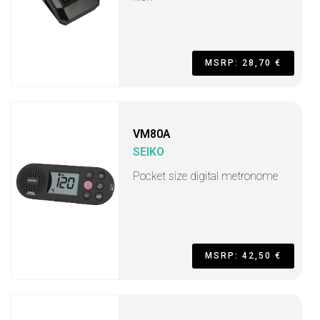
MSRP: 28,70 €
VM80A
SEIKO
Pocket size digital metronome
MSRP: 42,50 €