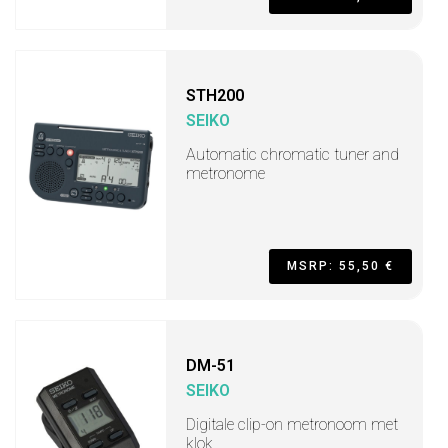
STH200
SEIKO
Automatic chromatic tuner and
metronome
MSRP: 55,50 €
DM-51
SEIKO
Digitale clip-on metronoom met
klok