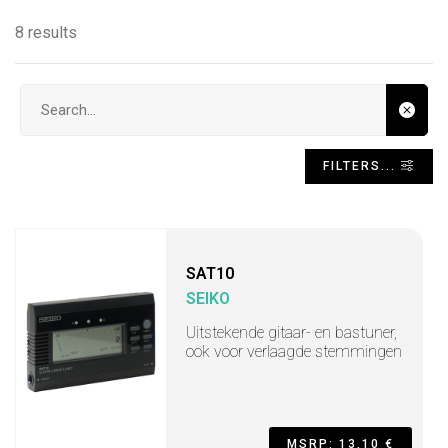
8 results
Search input
FILTERS...
SAT10
SEIKO
Uitstekende gitaar- en bastuner,
ook voor verlaagde stemmingen
MSRP: 13,10 €