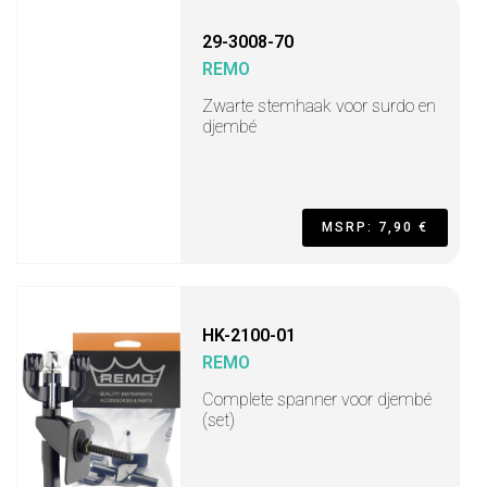
29-3008-70
REMO
Zwarte stemhaak voor surdo en
djembé
MSRP: 7,90 €
HK-2100-01
REMO
Complete spanner voor djembé
(set)