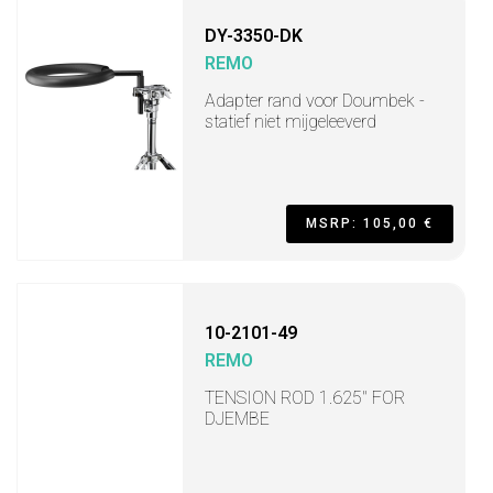
DY-3350-DK
REMO
Adapter rand voor Doumbek -
statief niet mijgeleeverd
MSRP: 105,00 €
10-2101-49
REMO
TENSION ROD 1.625" FOR
DJEMBE