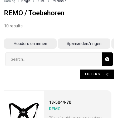
Catalog
Belgie
REMO
Percussie
REMO / Toebehoren
10 results
Houders en armen
Spanranden/ringen
Search input
FILTERS...
18-5044-70
REMO
"Slider" dubbele schouderriem