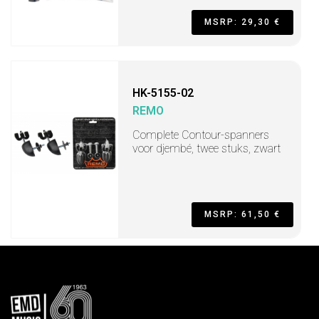
MSRP: 29,30 €
HK-5155-02
REMO
Complete Contour-spanners
voor djembé, twee stuks, zwart
MSRP: 61,50 €