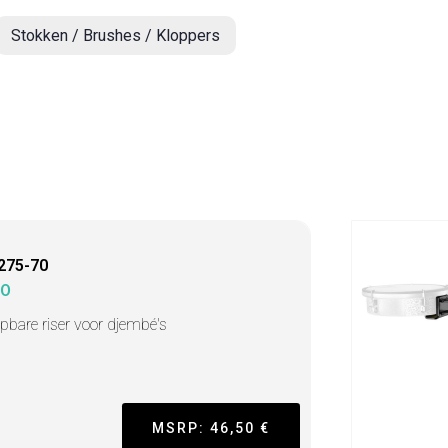
Stokken / Brushes / Kloppers
275-70
MO
apbare riser voor djembé's
MSRP: 46,50 €