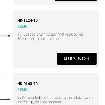
HK-1224-10
REMO
10" Lollipop drumklopper met veelkleurige
36mm schuimplastic kop
MSRP: 9,10 €
HK-0140-70
REMO
Mallet voor kids percussion/rhythm club, zwarte
stoffen tip, plastiek handvat