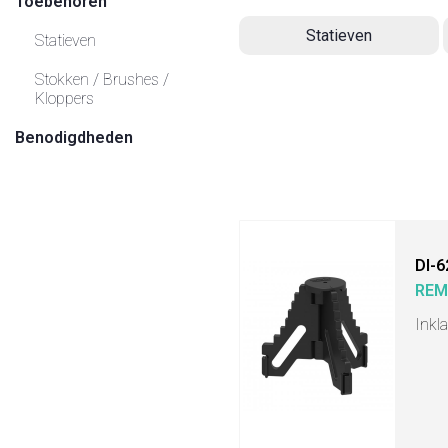
Toebehoren
Statieven
Statieven
Stokken / Brushes /
Kloppers
Benodigdheden
DI-6
RE
Inkl