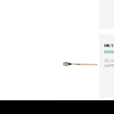
HK-1
REM
30 cm
overt