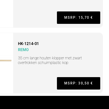
MSRP: 15,70 €
HK-1214-01
REMO
35 cm lange houten klopper met zwart
overtrokken schuimplastic kop
MSRP: 30,50 €