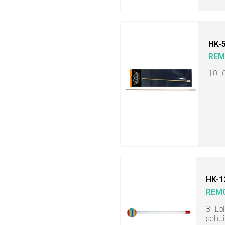
HK-
RE
10" 
HK-1
REM
8" Lo
schui