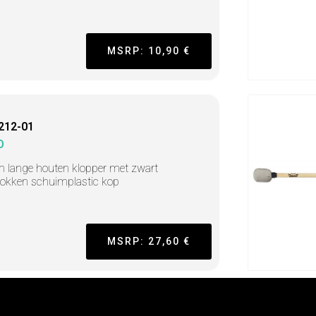
MSRP: 10,90 €
212-01
O
 lange houten klopper met zwart
rokken schuimplastic kop
MSRP: 27,60 €