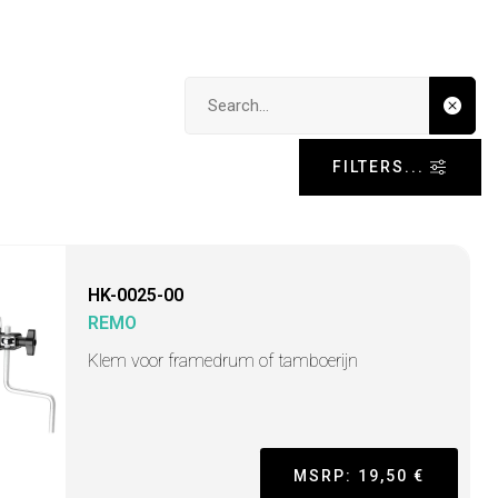
Search input
FILTERS...
HK-0025-00
REMO
Klem voor framedrum of tamboerijn
MSRP: 19,50 €