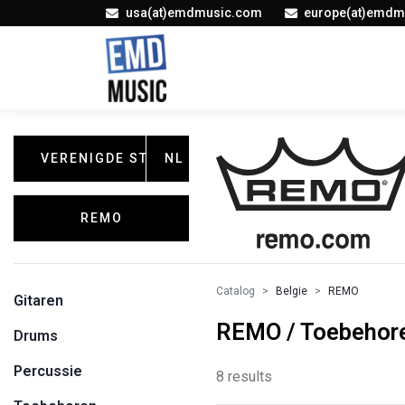
usa(at)emdmusic.com
europe(at)emdm
VERENIGDE STATEN
NL
REMO
Catalog
Belgie
REMO
Gitaren
REMO / Toebehor
Drums
Percussie
8 results