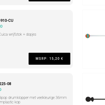
5910-CU
MO
Cuica wrijfstok + dopjes
MSRP: 15,20 €
225-08
O
llipop drumklopper met veelkleurige 36mm
mplastic kop