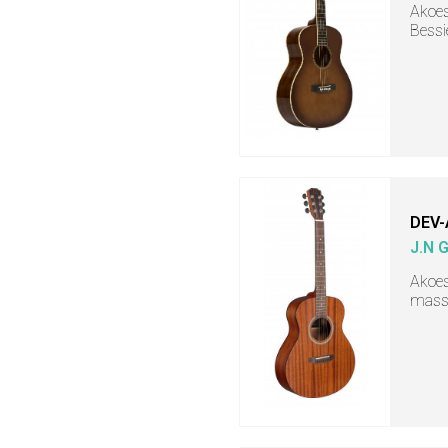
Akoes
Bessi
DEV-
J.N 
Akoes
massi