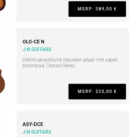
MSRP: 389,00 €
OLO-CE N
J.N GUITARS
Elektro-akoestische klassieke gitaar met sapelli
bovenblad, Oloroso Series
MSRP: 235,00 €
ASY-DCE
J.N GUITARS