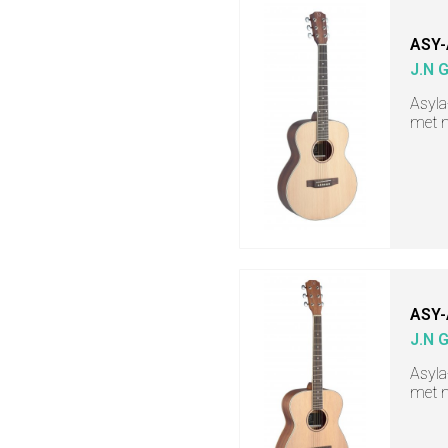
ASY-
J.N 
Asyla
met m
ASY-
J.N 
Asyla
met m