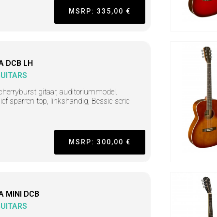
MSRP: 335,00 €
A DCB LH
GUITARS
cherryburst gitaar, auditoriummodel.
ef sparren top, linkshandig, Bessie-serie
MSRP: 300,00 €
A MINI DCB
GUITARS