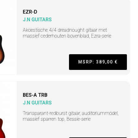
EZR-D
J.N GUITARS
Akoestische 4/4 dreadnought gitaar met
massief cederhouten bovenblad, Ezra-serie
MSRP: 389,00 €
BES-A TRB
J.N GUITARS
Transparant-redburst gitaar, auditoriummodel,
massief sparren top, Bessie-serie