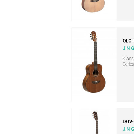
OLO-
J.N 
Klass
Serie
DOV-
J.N 