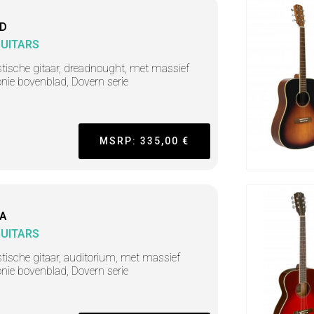
-D
GUITARS
tische gitaar, dreadnought, met massief
ie bovenblad, Dovern serie
MSRP: 335,00 €
-A
GUITARS
tische gitaar, auditorium, met massief
ie bovenblad, Dovern serie