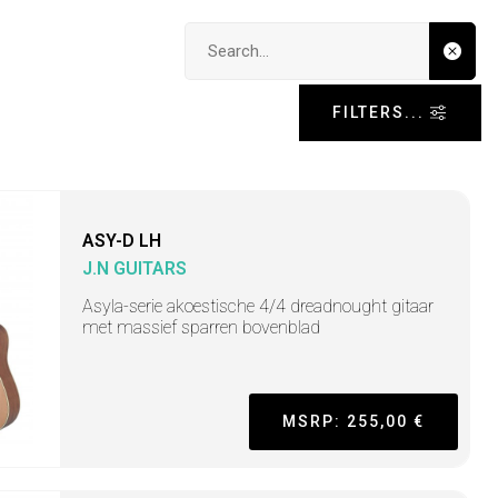
Search input
FILTERS...
ASY-D LH
J.N GUITARS
Asyla-serie akoestische 4/4 dreadnought gitaar
met massief sparren bovenblad
MSRP: 255,00 €