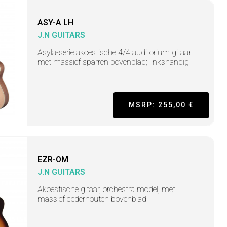
ASY-A LH
J.N GUITARS
Asyla-serie akoestische 4/4 auditorium gitaar
met massief sparren bovenblad; linkshandig
MSRP: 255,00 €
EZR-OM
J.N GUITARS
Akoestische gitaar, orchestra model, met
massief cederhouten bovenblad