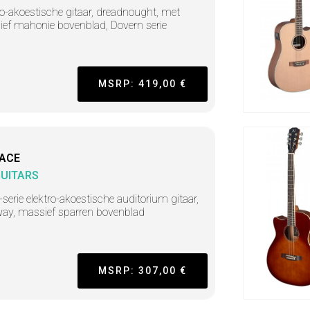
ro-akoestische gitaar, dreadnought, met
ef mahonie bovenblad, Dovern serie
MSRP: 419,00 €
-ACE
GUITARS
-serie elektro-akoestische auditorium gitaar,
ay, massief sparren bovenblad
MSRP: 307,00 €