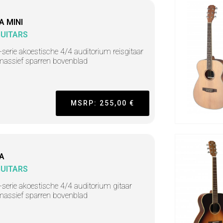
A MINI
GUITARS
-serie akoestische 4/4 auditorium reisgitaar
assief sparren bovenblad
MSRP: 255,00 €
A
GUITARS
-serie akoestische 4/4 auditorium gitaar
assief sparren bovenblad