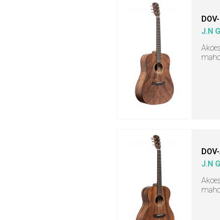
DOV
J.N 
Akoes
mahon
DOV
J.N 
Akoes
mahon