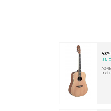
ASY-
J.N 
Asyla
met m