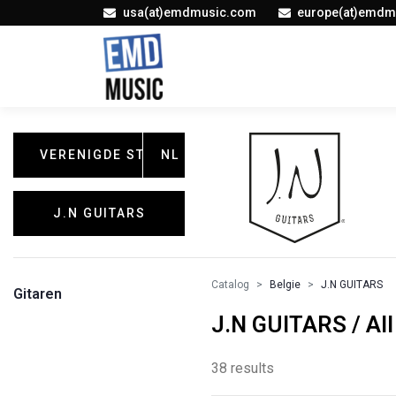
usa(at)emdmusic.com
europe(at)emdm
VERENIGDE STATEN
NL
J.N GUITARS
Catalog
Belgie
J.N GUITARS
Gitaren
J.N GUITARS / All
38 results