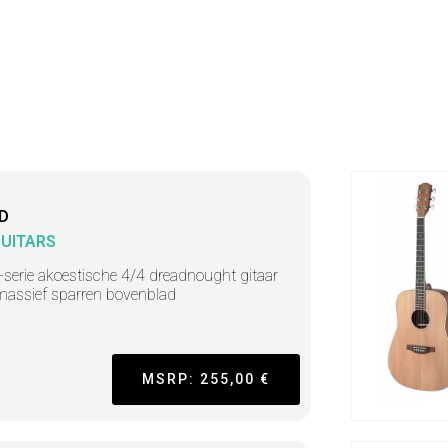
D
GUITARS
-serie akoestische 4/4 dreadnought gitaar
assief sparren bovenblad
MSRP: 255,00 €