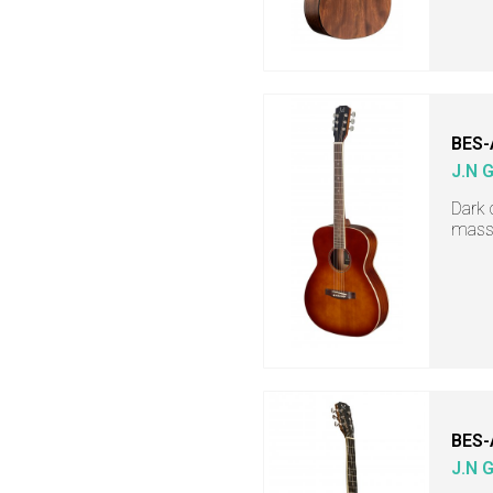
BES-
J.N 
Dark 
massi
BES-
J.N 