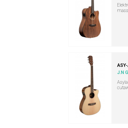
Elekt
massi
ASY
J.N 
Asyla
cutaw