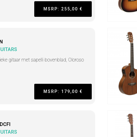
MSRP: 255,00 €
N
GUITARS
ieke gitaar met sapelli bovenblad, Oloroso
s
MSRP: 179,00 €
DCFI
GUITARS