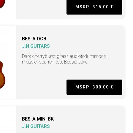
MSRP: 315,00 €
BES-A DCB
J.N GUITARS
Dark cherryburst gitaar, audiotoriummodel,
massief sparren top, Bessie-serie
MSRP: 300,00 €
BES-A MINI BK
J.N GUITARS