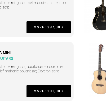
tische reisgitaar met massief sparren top,
e-serie
MSRP: 287,00 €
A MINI
GUITARS
tische reisgitaar, auditorium-model, met
ef mahonie bovenblad; Deveron-serie
MSRP: 281,00 €