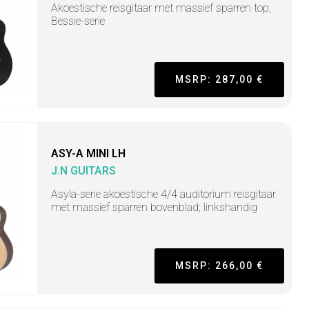
Akoestische reisgitaar met massief sparren top,
Bessie-serie
MSRP: 287,00 €
ASY-A MINI LH
J.N GUITARS
Asyla-serie akoestische 4/4 auditorium reisgitaar
met massief sparren bovenblad; linkshandig
MSRP: 266,00 €