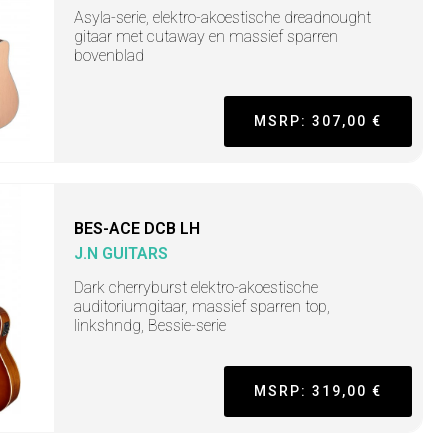
Asyla-serie, elektro-akoestische dreadnought
gitaar met cutaway en massief sparren
bovenblad
MSRP: 307,00 €
BES-ACE DCB LH
J.N GUITARS
Dark cherryburst elektro-akoestische
auditoriumgitaar, massief sparren top,
linkshndg, Bessie-serie
MSRP: 319,00 €