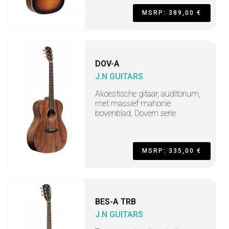
MSRP: 389,00 €
DOV-A
J.N GUITARS
Akoestische gitaar, auditorium,
met massief mahonie
bovenblad, Dovern serie
MSRP: 335,00 €
BES-A TRB
J.N GUITARS