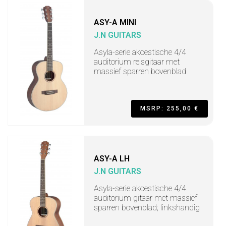
ASY-A MINI
J.N GUITARS
Asyla-serie akoestische 4/4
auditorium reisgitaar met
massief sparren bovenblad
MSRP: 255,00 €
ASY-A LH
J.N GUITARS
Asyla-serie akoestische 4/4
auditorium gitaar met massief
sparren bovenblad; linkshandig