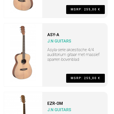
MSRP: 255,00 €
ASY-A
J.N GUITARS
Asyla-serie akoestische 4/4
auditorium gitaar met massief
sparren bovenblad
MSRP: 255,00 €
EZR-OM
J.N GUITARS