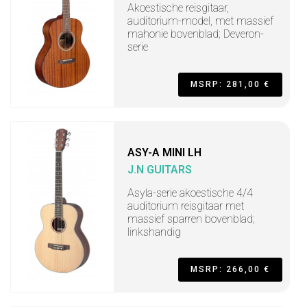
Akoestische reisgitaar,
auditorium-model, met massief
mahonie bovenblad; Deveron-
serie
MSRP: 281,00 €
ASY-A MINI LH
J.N GUITARS
Asyla-serie akoestische 4/4
auditorium reisgitaar met
massief sparren bovenblad;
linkshandig
MSRP: 266,00 €