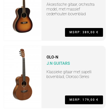
Akoestische gitaar, orchestra
model, met massief
cederhouten bovenblad
MSRP: 389,00 €
OLO-N
J.N GUITARS
Klassieke gitaar met sapelli
bovenblad, Oloroso Series
MSRP: 179,00 €