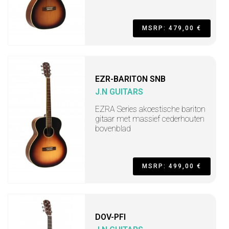
MSRP: 479,00 €
EZR-BARITON SNB
J.N GUITARS
EZRA Series akoestische bariton
gitaar met massief cederhouten
bovenblad
MSRP: 499,00 €
DOV-PFI