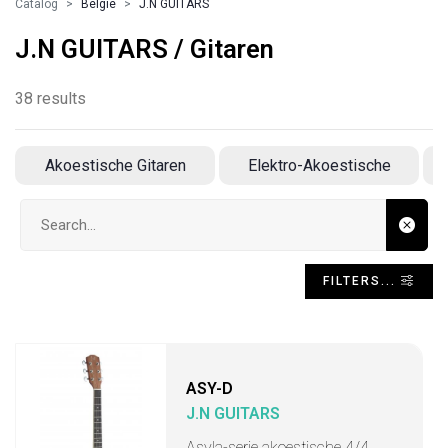
Catalog
Belgie
J.N GUITARS
J.N GUITARS / Gitaren
38 results
Akoestische Gitaren
Elektro-Akoestische
F
Search input
FILTERS...
ASY-D
J.N GUITARS
Asyla-serie akoestische 4/4