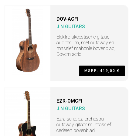
DOV-ACFI
J.N GUITARS
Elektro-akoestische gitaar,
auditorium, met cutaway en
massief mahonie bovenblad,
Dovern serie
MSRP: 419,00 €
EZR-OMCFI
J.N GUITARS
Ezra serie, e.a orchestra
cutaway gitaar m. massief
cederen bovenblad