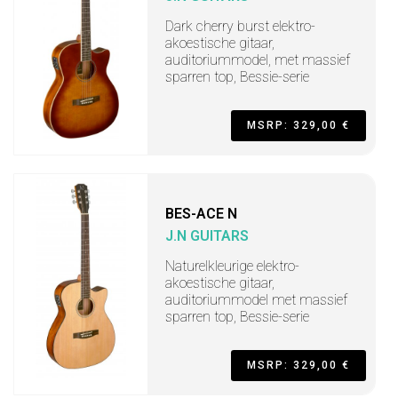
Dark cherry burst elektro-
akoestische gitaar,
auditoriummodel, met massief
sparren top, Bessie-serie
MSRP: 329,00 €
BES-ACE N
J.N GUITARS
Naturelkleurige elektro-
akoestische gitaar,
auditoriummodel met massief
sparren top, Bessie-serie
MSRP: 329,00 €