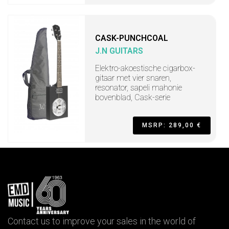
CASK-PUNCHCOAL
J.N GUITARS
Elektro-akoestische cigarbox-
gitaar met vier snaren,
resonator, sapeli mahonie
bovenblad, Cask-serie
MSRP: 289,00 €
Contact us to improve your sales in the world of