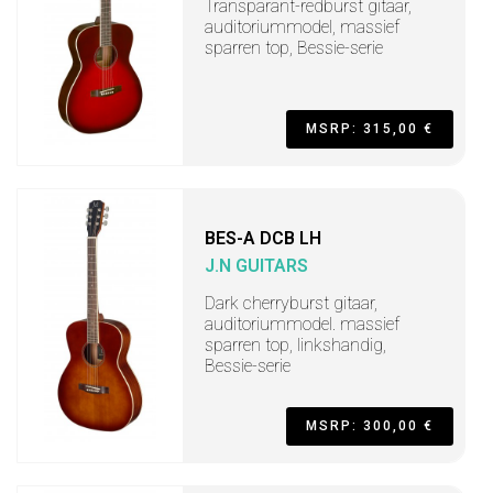
Transparant-redburst gitaar,
auditoriummodel, massief
sparren top, Bessie-serie
MSRP: 315,00 €
BES-A DCB LH
J.N GUITARS
Dark cherryburst gitaar,
auditoriummodel. massief
sparren top, linkshandig,
Bessie-serie
MSRP: 300,00 €