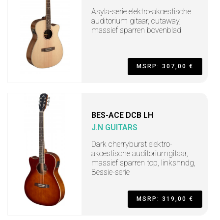
Asyla-serie elektro-akoestische
auditorium gitaar, cutaway,
massief sparren bovenblad
MSRP: 307,00 €
BES-ACE DCB LH
J.N GUITARS
Dark cherryburst elektro-
akoestische auditoriumgitaar,
massief sparren top, linkshndg,
Bessie-serie
MSRP: 319,00 €