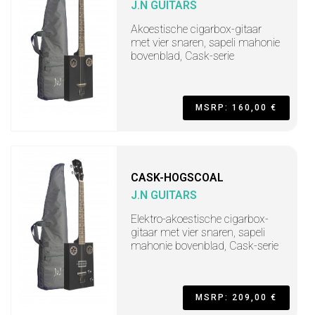
J.N GUITARS
Akoestische cigarbox-gitaar
met vier snaren, sapeli mahonie
bovenblad, Cask-serie
MSRP: 160,00 €
CASK-HOGSCOAL
J.N GUITARS
Elektro-akoestische cigarbox-
gitaar met vier snaren, sapeli
mahonie bovenblad, Cask-serie
MSRP: 209,00 €