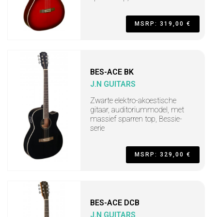
MSRP: 319,00 €
BES-ACE BK
J.N GUITARS
Zwarte elektro-akoestische
gitaar, auditoriummodel, met
massief sparren top, Bessie-
serie
MSRP: 329,00 €
BES-ACE DCB
J.N GUITARS