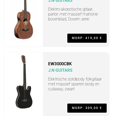
J.N GUITARS
Elektro-akoestische gitaar,
parlor, met massief mahonie
bovenblad, Dovern serie
MSRP: 419,00 €
EW3000CBK
J.N GUITARS
Elektrische solidbody folkgitaar
met massief sparren body en
cutaway, zwart
MSRP: 309,00 €