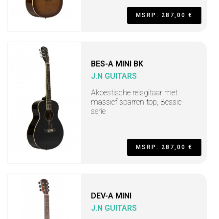
MSRP: 287,00 €
BES-A MINI BK
J.N GUITARS
Akoestische reisgitaar met
massief sparren top, Bessie-
serie
MSRP: 287,00 €
DEV-A MINI
J.N GUITARS