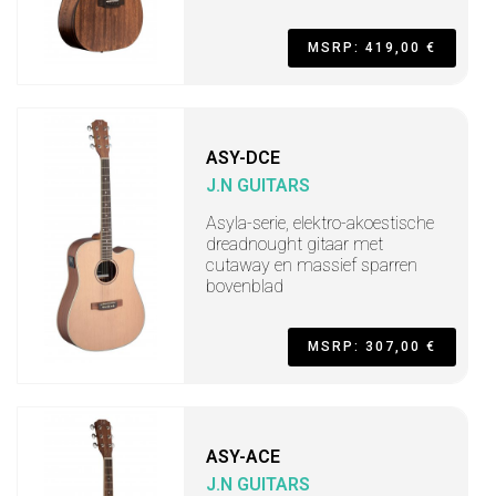
MSRP: 419,00 €
ASY-DCE
J.N GUITARS
Asyla-serie, elektro-akoestische
dreadnought gitaar met
cutaway en massief sparren
bovenblad
MSRP: 307,00 €
ASY-ACE
J.N GUITARS