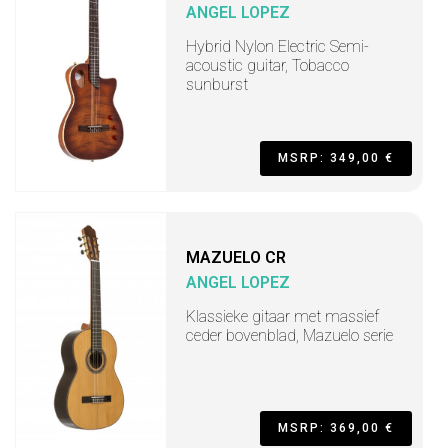
ANGEL LOPEZ
Hybrid Nylon Electric Semi-
acoustic guitar, Tobacco
sunburst
MSRP: 349,00 €
MAZUELO CR
ANGEL LOPEZ
Klassieke gitaar met massief
ceder bovenblad, Mazuelo serie
MSRP: 369,00 €