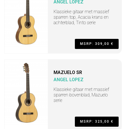
ANGEL LOPEZ
Klassieke gitaar met massief
sparren top, Acacia krans en
achterblad, Tinto serie
MSRP: 309,00 €
MAZUELO SR
ANGEL LOPEZ
Klassieke gitaar met massief
sparren bovenblad, Mazuelo
serie
MSRP: 325,00 €