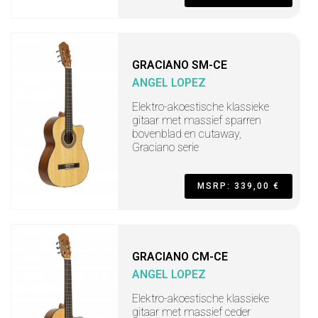
GRACIANO SM-CE
ANGEL LOPEZ
Elektro-akoestische klassieke
gitaar met massief sparren
bovenblad en cutaway,
Graciano serie
MSRP: 339,00 €
GRACIANO CM-CE
ANGEL LOPEZ
Elektro-akoestische klassieke
gitaar met massief ceder