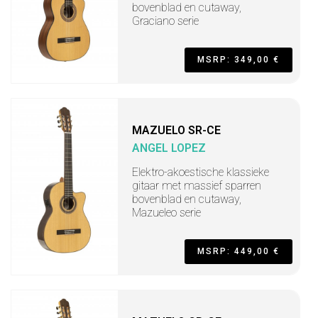
bovenblad en cutaway,
Graciano serie
MSRP: 349,00 €
MAZUELO SR-CE
ANGEL LOPEZ
Elektro-akoestische klassieke
gitaar met massief sparren
bovenblad en cutaway,
Mazueleo serie
MSRP: 449,00 €