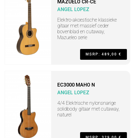
MAZUELO CR-CE
ANGEL LOPEZ
Elektro-akoestische klassieke
gitaar met massief ceder
bovenblad en cutaway,
Mazueleo serie
MSRP: 489,00 €
EC3000 MAHO N
ANGEL LOPEZ
4/4 Elektrische nylonsnarige
solidbody gitaar met cutaway,
naturel
MSRP: 329,00 €