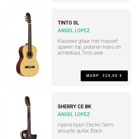
TINTO SL
ANGEL LOPEZ
Klassieke gitaar met massief
sparren top, platanen krans en
achterblad, Tinto serie
MSRP: 329,00 €
SHERRY CE BK
ANGEL LOPEZ
Hybrid Nylon Electric Semi-
acoustic guitar, Black