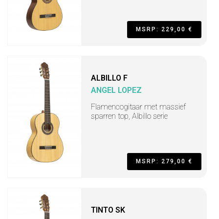
MSRP: 229,00 €
ALBILLO F
ANGEL LOPEZ
Flamencogitaar met massief
sparren top, Albillo serie
MSRP: 279,00 €
TINTO SK