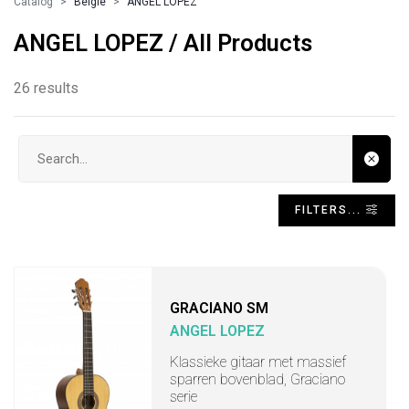
Catalog
Belgie
ANGEL LOPEZ
ANGEL LOPEZ / All Products
26 results
Search input
FILTERS...
GRACIANO SM
ANGEL LOPEZ
Klassieke gitaar met massief
sparren bovenblad, Graciano
serie