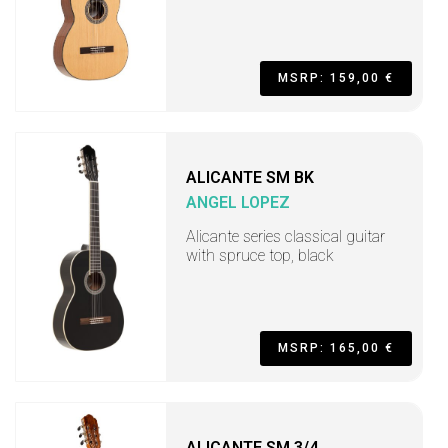
MSRP: 159,00 €
ALICANTE SM BK
ANGEL LOPEZ
Alicante series classical guitar
with spruce top, black
MSRP: 165,00 €
ALICANTE SM 3/4