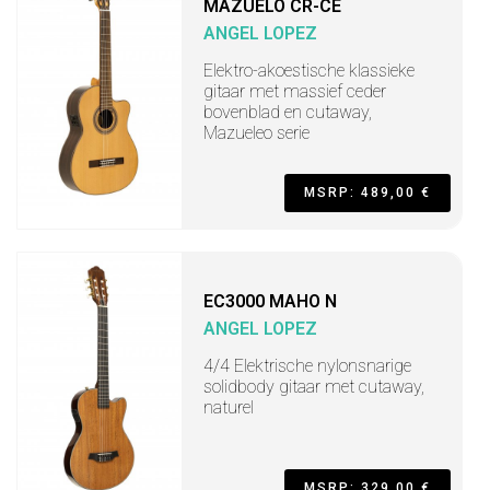
MAZUELO CR-CE
ANGEL LOPEZ
Elektro-akoestische klassieke
gitaar met massief ceder
bovenblad en cutaway,
Mazueleo serie
MSRP: 489,00 €
EC3000 MAHO N
ANGEL LOPEZ
4/4 Elektrische nylonsnarige
solidbody gitaar met cutaway,
naturel
MSRP: 329,00 €