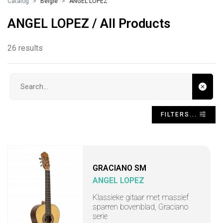
Catalog
Belgie
ANGEL LOPEZ
ANGEL LOPEZ / All Products
26 results
Search input
FILTERS...
GRACIANO SM
ANGEL LOPEZ
Klassieke gitaar met massief
sparren bovenblad, Graciano
serie