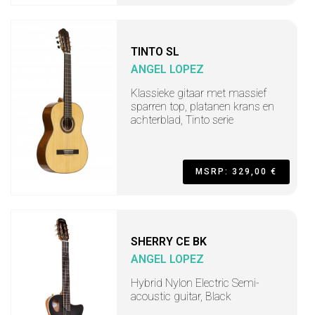
TINTO SL
ANGEL LOPEZ
Klassieke gitaar met massief
sparren top, platanen krans en
achterblad, Tinto serie
MSRP: 329,00 €
SHERRY CE BK
ANGEL LOPEZ
Hybrid Nylon Electric Semi-
acoustic guitar, Black