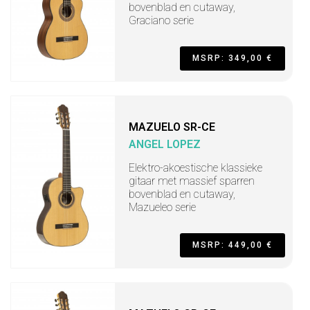
bovenblad en cutaway,
Graciano serie
MSRP: 349,00 €
MAZUELO SR-CE
ANGEL LOPEZ
Elektro-akoestische klassieke
gitaar met massief sparren
bovenblad en cutaway,
Mazueleo serie
MSRP: 449,00 €