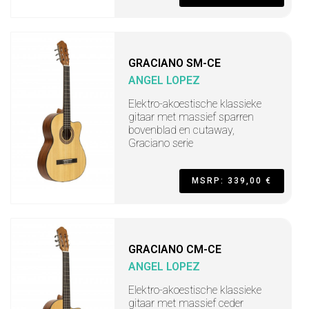
GRACIANO SM-CE
ANGEL LOPEZ
Elektro-akoestische klassieke
gitaar met massief sparren
bovenblad en cutaway,
Graciano serie
MSRP: 339,00 €
GRACIANO CM-CE
ANGEL LOPEZ
Elektro-akoestische klassieke
gitaar met massief ceder