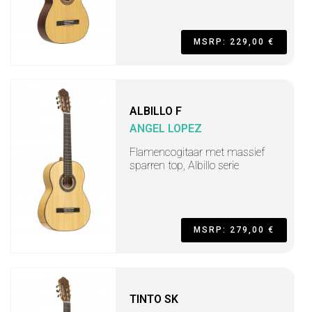
MSRP: 229,00 €
ALBILLO F
ANGEL LOPEZ
Flamencogitaar met massief
sparren top, Albillo serie
MSRP: 279,00 €
TINTO SK