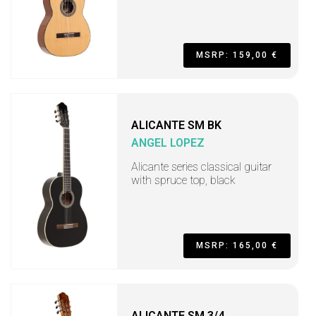
MSRP: 159,00 €
ALICANTE SM BK
ANGEL LOPEZ
Alicante series classical guitar
with spruce top, black
MSRP: 165,00 €
ALICANTE SM 3/4