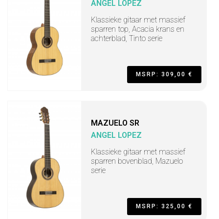
ANGEL LOPEZ
Klassieke gitaar met massief
sparren top, Acacia krans en
achterblad, Tinto serie
MSRP: 309,00 €
MAZUELO SR
ANGEL LOPEZ
Klassieke gitaar met massief
sparren bovenblad, Mazuelo
serie
MSRP: 325,00 €