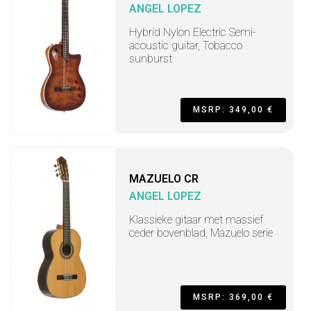
ANGEL LOPEZ
Hybrid Nylon Electric Semi-
acoustic guitar, Tobacco
sunburst
MSRP: 349,00 €
MAZUELO CR
ANGEL LOPEZ
Klassieke gitaar met massief
ceder bovenblad, Mazuelo serie
MSRP: 369,00 €