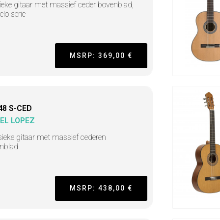
ieke gitaar met massief ceder bovenblad,
lo serie
MSRP: 369,00 €
48 S-CED
EL LOPEZ
sieke gitaar met massief cederen
nblad
MSRP: 438,00 €