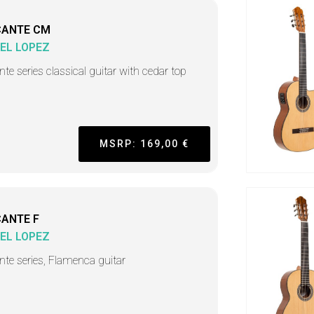
CANTE CM
EL LOPEZ
nte series classical guitar with cedar top
MSRP: 169,00 €
CANTE F
EL LOPEZ
ante series, Flamenca guitar