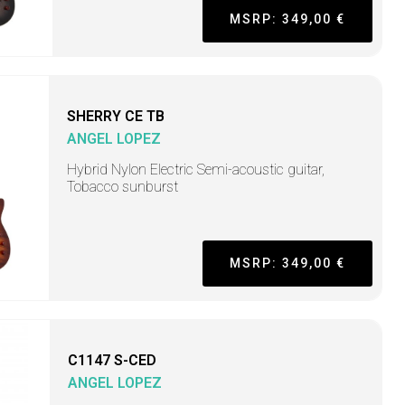
MSRP: 349,00 €
SHERRY CE TB
ANGEL LOPEZ
Hybrid Nylon Electric Semi-acoustic guitar,
Tobacco sunburst
MSRP: 349,00 €
C1147 S-CED
ANGEL LOPEZ