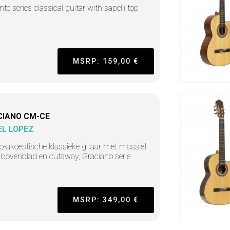
nte series classical guitar with sapelli top
MSRP: 159,00 €
CIANO CM-CE
L LOPEZ
ro-akoestische klassieke gitaar met massief
 bovenblad en cutaway, Graciano serie
MSRP: 349,00 €