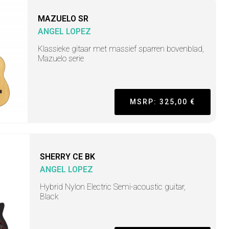
MAZUELO SR
ANGEL LOPEZ
Klassieke gitaar met massief sparren bovenblad,
Mazuelo serie
MSRP: 325,00 €
SHERRY CE BK
ANGEL LOPEZ
Hybrid Nylon Electric Semi-acoustic guitar,
Black