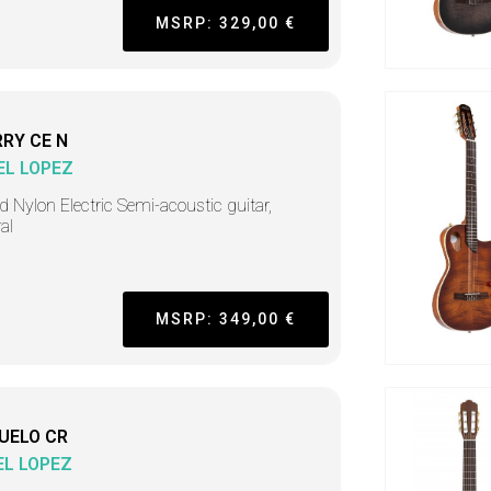
MSRP: 329,00 €
RY CE N
EL LOPEZ
d Nylon Electric Semi-acoustic guitar,
al
MSRP: 349,00 €
UELO CR
L LOPEZ