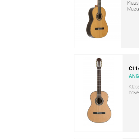
Klass
Mazue
C11
ANG
Klas
bove