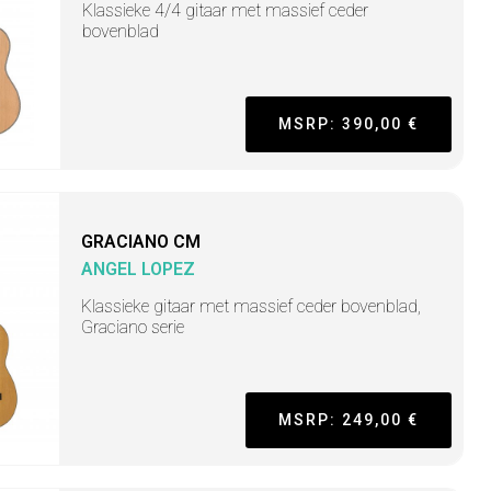
Klassieke 4/4 gitaar met massief ceder
bovenblad
MSRP: 390,00 €
GRACIANO CM
ANGEL LOPEZ
Klassieke gitaar met massief ceder bovenblad,
Graciano serie
MSRP: 249,00 €