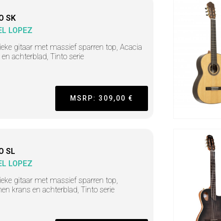
O SK
L LOPEZ
ieke gitaar met massief sparren top, Acacia
 en achterblad, Tinto serie
MSRP: 309,00 €
O SL
L LOPEZ
ieke gitaar met massief sparren top,
nen krans en achterblad, Tinto serie