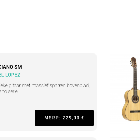
CIANO SM
L LOPEZ
ieke gitaar met massief sparren bovenblad,
ano serie
MSRP: 229,00 €