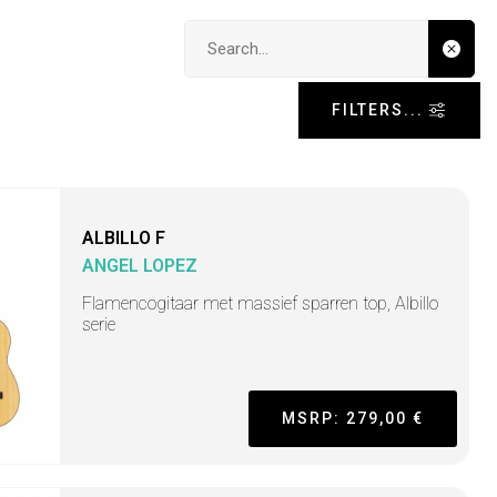
Search input
FILTERS...
ALBILLO F
ANGEL LOPEZ
Flamencogitaar met massief sparren top, Albillo
serie
MSRP: 279,00 €