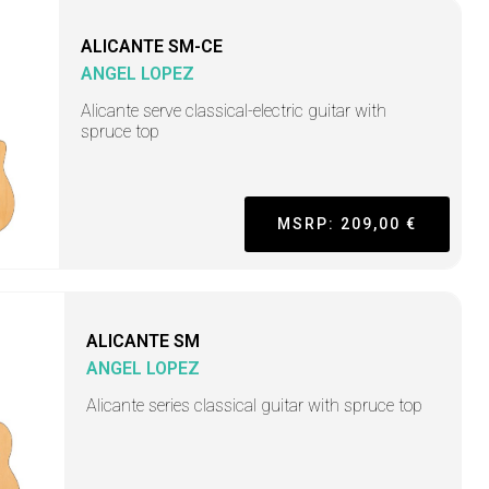
ALICANTE SM-CE
ANGEL LOPEZ
Alicante serve classical-electric guitar with
spruce top
MSRP: 209,00 €
ALICANTE SM
ANGEL LOPEZ
Alicante series classical guitar with spruce top