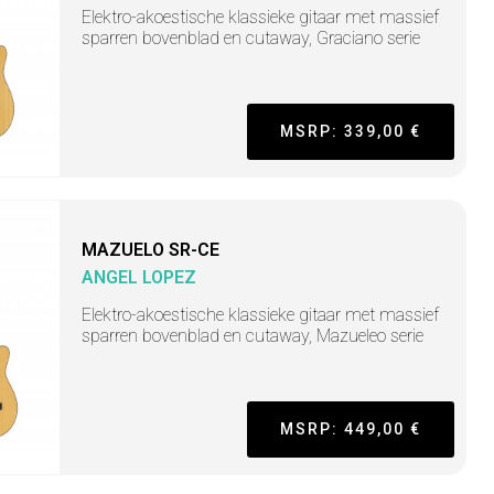
Elektro-akoestische klassieke gitaar met massief
sparren bovenblad en cutaway, Graciano serie
MSRP: 339,00 €
MAZUELO SR-CE
ANGEL LOPEZ
Elektro-akoestische klassieke gitaar met massief
sparren bovenblad en cutaway, Mazueleo serie
MSRP: 449,00 €