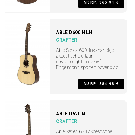
MSRP: 365,94 €
ABLE D600 N LH
CRAFTER
Able Series 600 linkshandige
akoestische gitaar,
dreadnought, massief
Engelmann sparren bovenblad
MSRP: 384,98 €
ABLE D620 N
CRAFTER
Able Series 620 akoestische