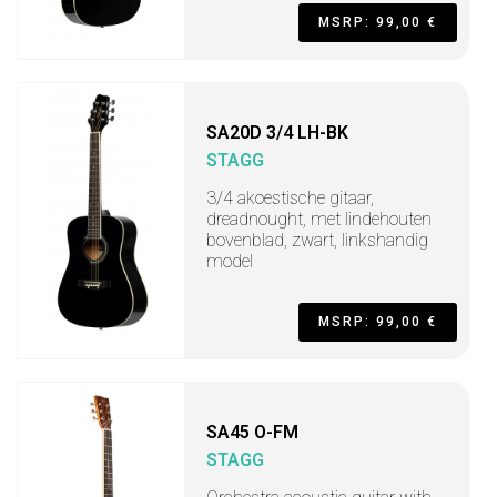
MSRP: 99,00 €
SA20D 3/4 LH-BK
STAGG
3/4 akoestische gitaar,
dreadnought, met lindehouten
bovenblad, zwart, linkshandig
model
MSRP: 99,00 €
SA45 O-FM
STAGG