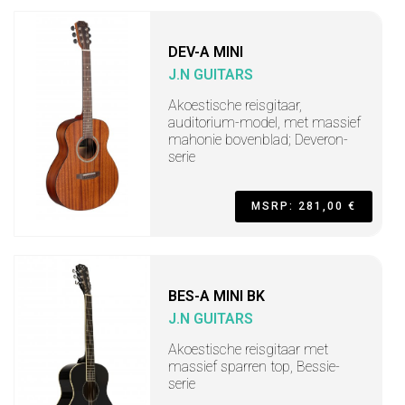
DEV-A MINI
J.N GUITARS
Akoestische reisgitaar,
auditorium-model, met massief
mahonie bovenblad; Deveron-
serie
MSRP: 281,00 €
BES-A MINI BK
J.N GUITARS
Akoestische reisgitaar met
massief sparren top, Bessie-
serie