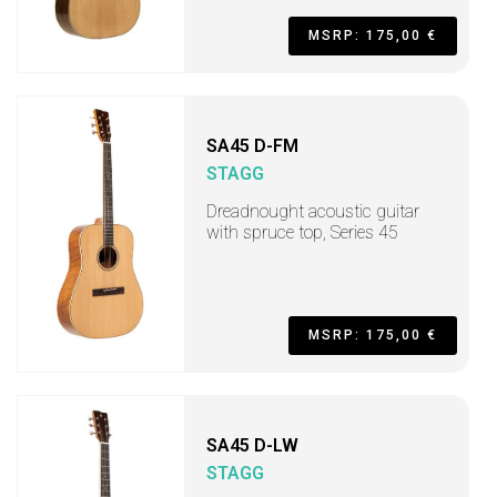
MSRP: 175,00 €
SA45 D-FM
STAGG
Dreadnought acoustic guitar
with spruce top, Series 45
MSRP: 175,00 €
SA45 D-LW
STAGG