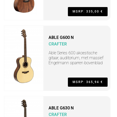
MSRP: 335,00 €
ABLE G600 N
CRAFTER
Able Series 600 akoestische
gitaar, auditorium, met massief
Engelmann sparren bovenblad
MSRP: 365,94 €
ABLE G630 N
CRAFTER