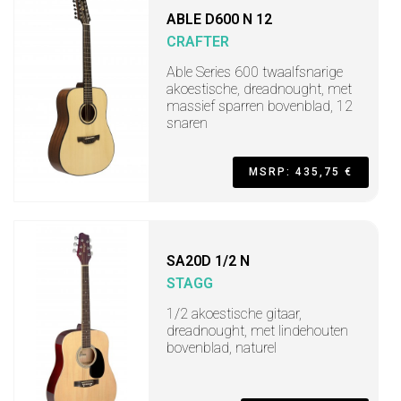
ABLE D600 N 12
CRAFTER
Able Series 600 twaalfsnarige
akoestische, dreadnought, met
massief sparren bovenblad, 12
snaren
MSRP: 435,75 €
SA20D 1/2 N
STAGG
1/2 akoestische gitaar,
dreadnought, met lindehouten
bovenblad, naturel