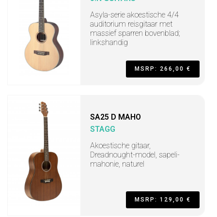
Asyla-serie akoestische 4/4
auditorium reisgitaar met
massief sparren bovenblad;
linkshandig
MSRP: 266,00 €
SA25 D MAHO
STAGG
Akoestische gitaar,
Dreadnought-model, sapeli-
mahonie, naturel
MSRP: 129,00 €