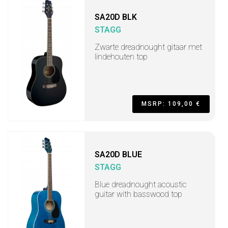
SA20D BLK
STAGG
Zwarte dreadnought gitaar met
lindehouten top
MSRP: 109,00 €
SA20D BLUE
STAGG
Blue dreadnought acoustic
guitar with basswood top