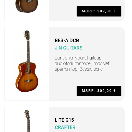
MSRP: 287,00 €
BES-A DCB
J.N GUITARS
Dark cherryburst gitaar,
audiotoriummodel, massief
sparren top, Bessie-serie
MSRP: 300,00 €
LITE G15
CRAFTER