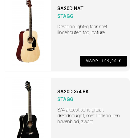
SA20D NAT
STAGG
Dreadnought-gitaar met
lindehouten top, naturel
MSRP: 109,00 €
SA20D 3/4 BK
STAGG
3/4 akoestische gitaar,
dreadnought, met lindehouten
bovenblad, zwart