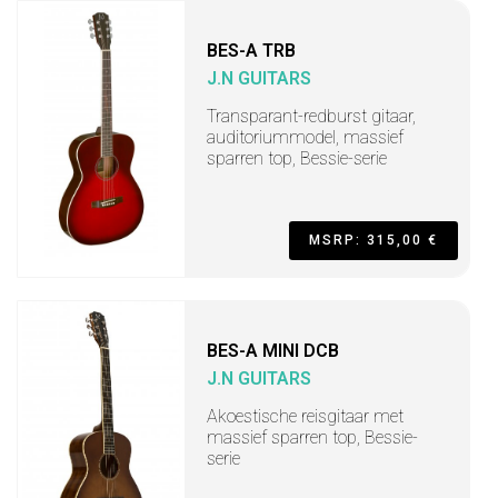
BES-A TRB
J.N GUITARS
Transparant-redburst gitaar,
auditoriummodel, massief
sparren top, Bessie-serie
MSRP: 315,00 €
BES-A MINI DCB
J.N GUITARS
Akoestische reisgitaar met
massief sparren top, Bessie-
serie