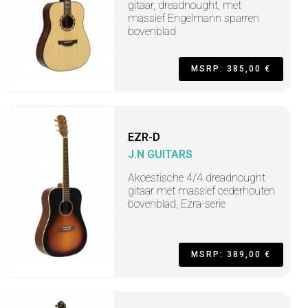
gitaar, dreadnought, met
massief Engelmann sparren
bovenblad
MSRP: 385,00 €
EZR-D
J.N GUITARS
Akoestische 4/4 dreadnought
gitaar met massief cederhouten
bovenblad, Ezra-serie
MSRP: 389,00 €