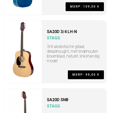
MSRP: 109,00 €
SA20D 3/4 LH-N
STAGG
3/4 akoestische gitaar,
dreadnought, met lindehouten
bovenblad, naturel, linkshandig
model
MSRP: 99,00 €
SA20D SNB
STAGG