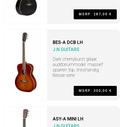
MSRP: 287,00 €
BES-A DCB LH
J.N GUITARS
Dark cherryburst gitaar,
auditoriummodel. massief
sparren top, linkshandig,
Bessie-serie
MSRP: 300,00 €
ASY-A MINI LH
J.N GUITARS