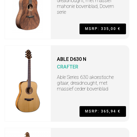
dreadnought, met massief
mahonie bovenblad, Dovern
serie
MSRP: 335,00 €
ABLE D630 N
CRAFTER
Able Series 630 akoestische
gitaar, dreadnought, met
massief ceder bovenblad
MSRP: 365,94 €