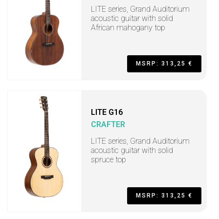
LITE series, Grand Auditorium
acoustic guitar with solid
African mahogany top
MSRP: 313,25 €
LITE G16
CRAFTER
LITE series, Grand Auditorium
acoustic guitar with solid
spruce top
MSRP: 313,25 €