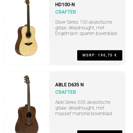
HD100-N
CRAFTER
Silver Series 100 akoestische
gitaar, dreadnought, met
Engelmann sparren bovenblad
MSRP: 190,75 €
ABLE D635 N
CRAFTER
Able Series 635 akoestische
gitaar, dreadnought, met
massief mahonie bovenblad