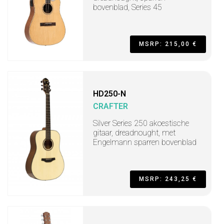
bovenblad, Series 45
MSRP: 215,00 €
HD250-N
CRAFTER
Silver Series 250 akoestische
gitaar, dreadnought, met
Engelmann sparren bovenblad
MSRP: 243,25 €