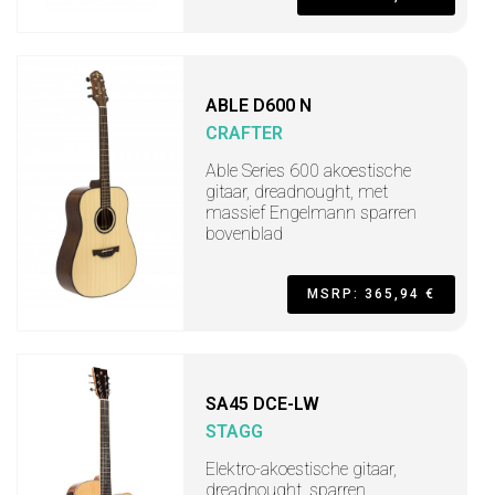
ABLE D600 N
CRAFTER
Able Series 600 akoestische
gitaar, dreadnought, met
massief Engelmann sparren
bovenblad
MSRP: 365,94 €
SA45 DCE-LW
STAGG
Elektro-akoestische gitaar,
dreadnought, sparren