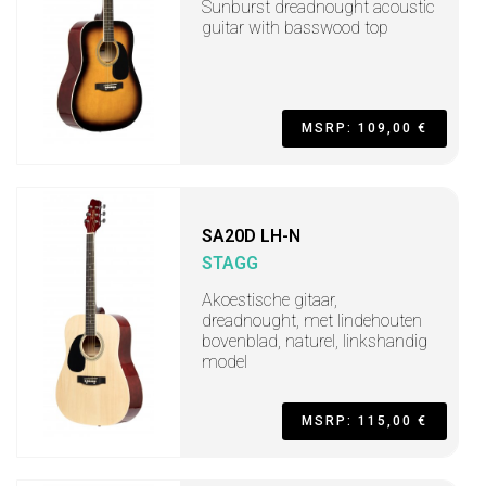
Sunburst dreadnought acoustic
guitar with basswood top
MSRP: 109,00 €
SA20D LH-N
STAGG
Akoestische gitaar,
dreadnought, met lindehouten
bovenblad, naturel, linkshandig
model
MSRP: 115,00 €