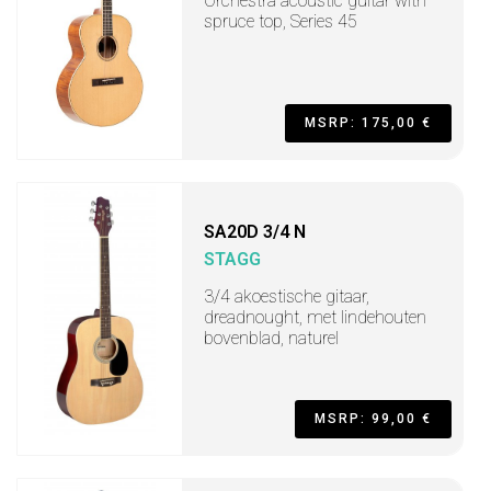
Orchestra acoustic guitar with
spruce top, Series 45
MSRP: 175,00 €
SA20D 3/4 N
STAGG
3/4 akoestische gitaar,
dreadnought, met lindehouten
bovenblad, naturel
MSRP: 99,00 €