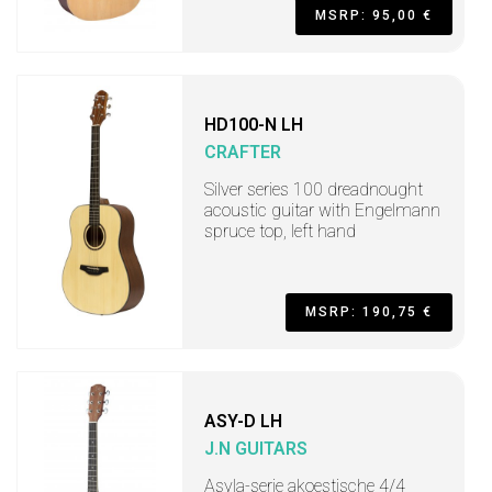
MSRP: 95,00 €
HD100-N LH
CRAFTER
Silver series 100 dreadnought
acoustic guitar with Engelmann
spruce top, left hand
MSRP: 190,75 €
ASY-D LH
J.N GUITARS
Asyla-serie akoestische 4/4