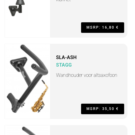
MSRP: 16,80 €
SLA-ASH
STAGG
Wandhouder voor altsaxofoon
MSRP: 35,50 €