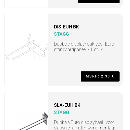
DIS-EUH BK
STAGG
Dubbele displayhaak voor Euro-
standaardpaneel - 1 stuk
MSRP: 2,30 €
SLA-EUH BK
STAGG
Dubbele Euro displayhaak voor
slatwall/ lamellenwandmontage