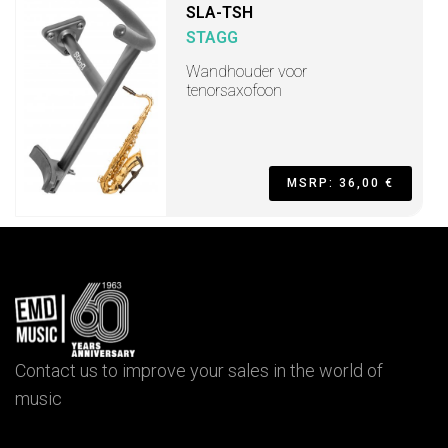
SLA-TSH
STAGG
Wandhouder voor
tenorsaxofoon
MSRP: 36,00 €
Contact us to improve your sales in the world of
music