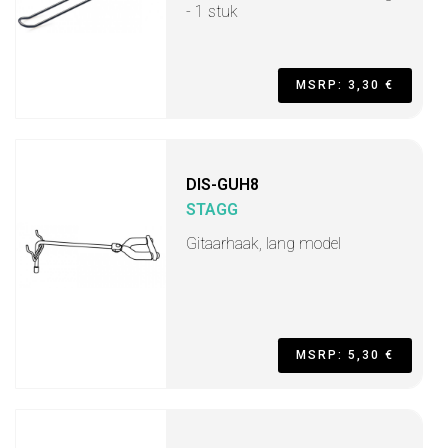
- 1 stuk
MSRP: 3,30 €
DIS-GUH8
STAGG
Gitaarhaak, lang model
MSRP: 5,30 €