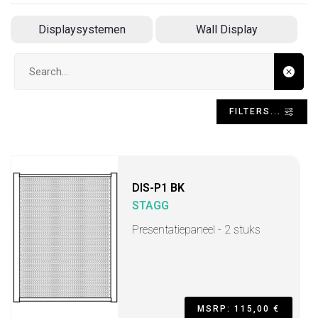
Displaysystemen
Wall Display
Search input
FILTERS...
DIS-P1 BK
STAGG
Presentatiepaneel - 2 stuks
MSRP: 115,00 €