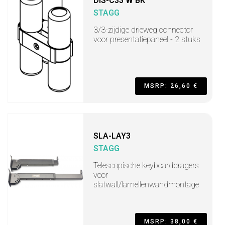
DIS-C33 W BK
STAGG
3/3-zijdige drieweg connector
voor presentatiepaneel - 2 stuks
MSRP: 26,60 €
SLA-LAY3
STAGG
Telescopische keyboarddragers
voor
slatwall/lamellenwandmontage
MSRP: 38,00 €