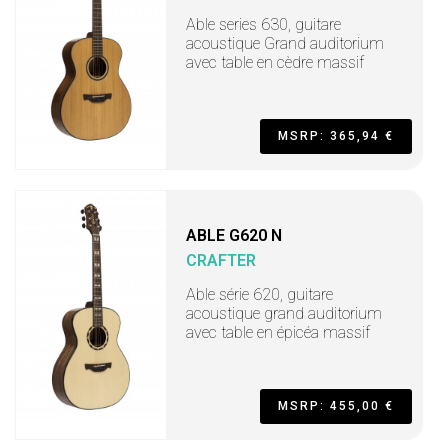
Able series 630, guitare
acoustique Grand auditorium
avec table en cèdre massif
MSRP: 365,94 €
ABLE G620 N
CRAFTER
Able série 620, guitare
acoustique grand auditorium
avec table en épicéa massif
MSRP: 455,00 €