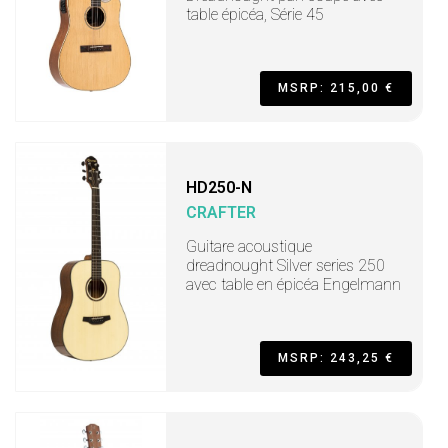
table épicéa, Série 45
MSRP: 215,00 €
HD250-N
CRAFTER
Guitare acoustique
dreadnought Silver series 250
avec table en épicéa Engelmann
MSRP: 243,25 €