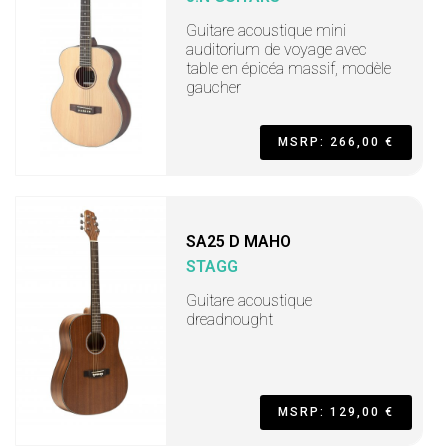
Guitare acoustique mini
auditorium de voyage avec
table en épicéa massif, modèle
gaucher
MSRP: 266,00 €
SA25 D MAHO
STAGG
Guitare acoustique
dreadnought
MSRP: 129,00 €