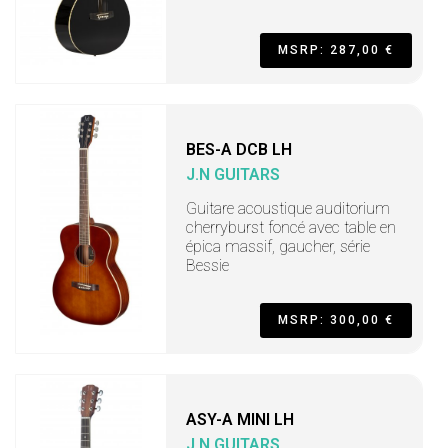
MSRP: 287,00 €
BES-A DCB LH
J.N GUITARS
Guitare acoustique auditorium
cherryburst foncé avec table en
épica massif, gaucher, série
Bessie
MSRP: 300,00 €
ASY-A MINI LH
J.N GUITARS