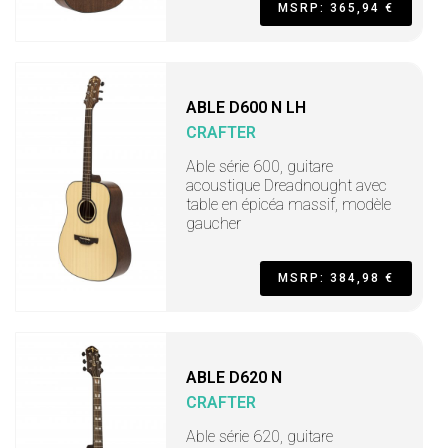
MSRP: 365,94 €
ABLE D600 N LH
CRAFTER
Able série 600, guitare
acoustique Dreadnought avec
table en épicéa massif, modèle
gaucher
MSRP: 384,98 €
ABLE D620 N
CRAFTER
Able série 620, guitare