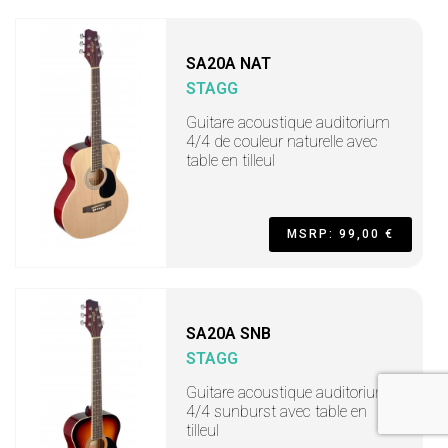
SA20A NAT
STAGG
Guitare acoustique auditorium
4/4 de couleur naturelle avec
table en tilleul
MSRP: 99,00 €
SA20A SNB
STAGG
Guitare acoustique auditorium
4/4 sunburst avec table en
tilleul