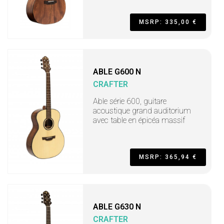
MSRP: 335,00 €
ABLE G600 N
CRAFTER
Able série 600, guitare
acoustique grand auditorium
avec table en épicéa massif
MSRP: 365,94 €
ABLE G630 N
CRAFTER