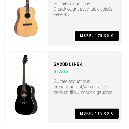
Guitare acoustique
Dreadnought avec table épicéa,
Série 45
MSRP: 175,00 €
SA20D LH-BK
STAGG
Guitare acoustique
dreadnought 4/4 noire avec
table en tilleul, modèle gaucher
MSRP: 115,00 €