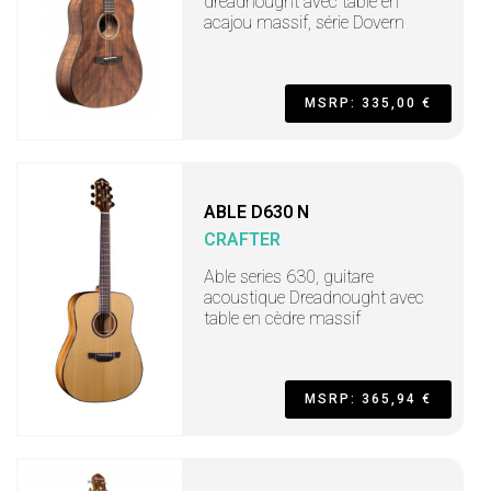
dreadnought avec table en
acajou massif, série Dovern
MSRP: 335,00 €
ABLE D630 N
CRAFTER
Able series 630, guitare
acoustique Dreadnought avec
table en cèdre massif
MSRP: 365,94 €