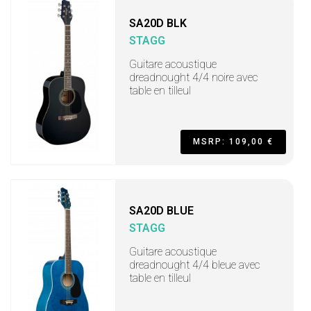
SA20D BLK
STAGG
Guitare acoustique
dreadnought 4/4 noire avec
table en tilleul
MSRP: 109,00 €
SA20D BLUE
STAGG
Guitare acoustique
dreadnought 4/4 bleue avec
table en tilleul