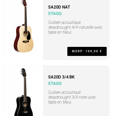
SA20D NAT
STAGG
Guitare acoustique
dreadnought 4/4 naturelle avec
table en tilleul
MSRP: 109,00 €
SA20D 3/4 BK
STAGG
Guitare acoustique
dreadnought 3/4 noire avec
table en tilleul