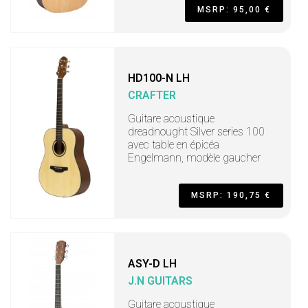
MSRP: 95,00 €
HD100-N LH
CRAFTER
Guitare acoustique
dreadnought Silver series 100
avec table en épicéa
Engelmann, modèle gaucher
MSRP: 190,75 €
ASY-D LH
J.N GUITARS
Guitare acoustique