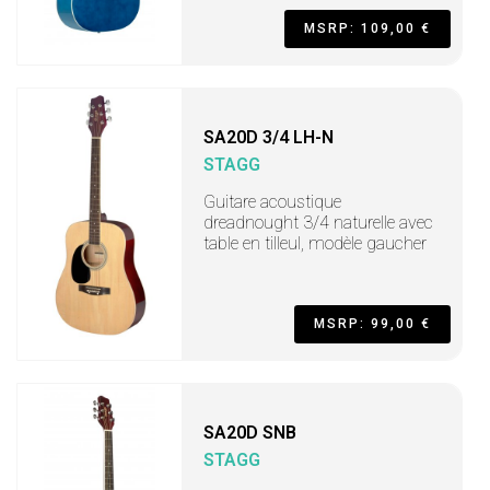
MSRP: 109,00 €
SA20D 3/4 LH-N
STAGG
Guitare acoustique
dreadnought 3/4 naturelle avec
table en tilleul, modèle gaucher
MSRP: 99,00 €
SA20D SNB
STAGG