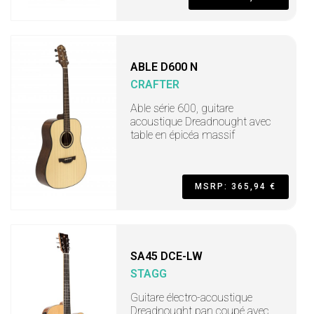
ABLE D600 N
CRAFTER
Able série 600, guitare
acoustique Dreadnought avec
table en épicéa massif
MSRP: 365,94 €
SA45 DCE-LW
STAGG
Guitare électro-acoustique
Dreadnought pan coupé avec