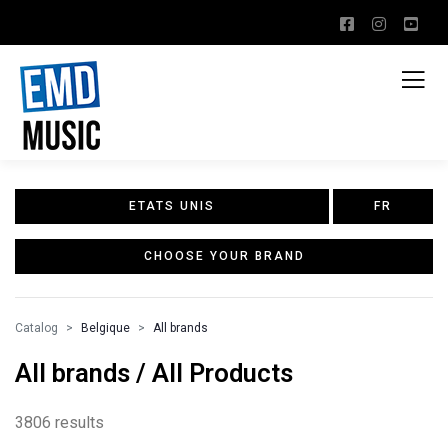
ETATS UNIS
FR
CHOOSE YOUR BRAND
Catalog
Belgique
All brands
All brands / All Products
3806 results