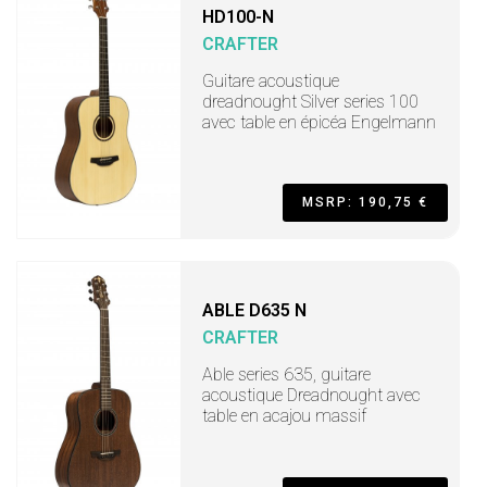
HD100-N
CRAFTER
Guitare acoustique
dreadnought Silver series 100
avec table en épicéa Engelmann
MSRP: 190,75 €
ABLE D635 N
CRAFTER
Able series 635, guitare
acoustique Dreadnought avec
table en acajou massif