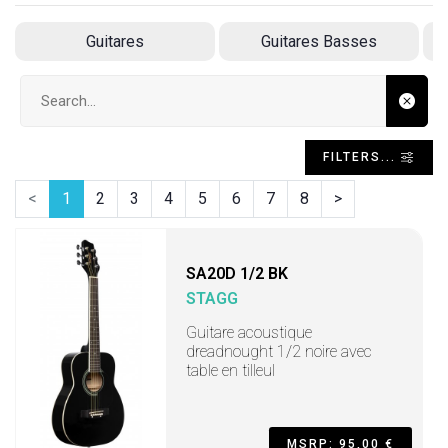
Guitares
Guitares Basses
Search input
FILTERS...
<
1
2
3
4
5
6
7
8
>
SA20D 1/2 BK
STAGG
Guitare acoustique
dreadnought 1/2 noire avec
table en tilleul
MSRP: 95,00 €