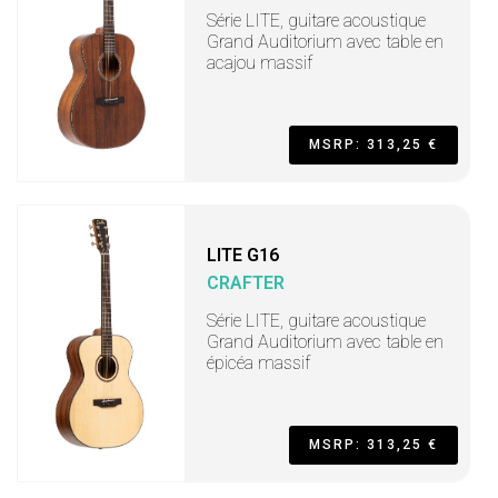
Série LITE, guitare acoustique
Grand Auditorium avec table en
acajou massif
MSRP: 313,25 €
LITE G16
CRAFTER
Série LITE, guitare acoustique
Grand Auditorium avec table en
épicéa massif
MSRP: 313,25 €