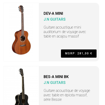
DEV-A MINI
J.N GUITARS
Guitare acoustique mini
auditorium de voyage avec
table en acajou massif
MSRP: 281,00 €
BES-A MINI BK
J.N GUITARS
Guitare acoustique de voyage
avec table en épicéa massif,
série Bessie