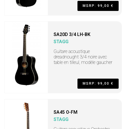
MSRP: 99,00 €
SA20D 3/4 LH-BK
STAGG
Guitare acoustique
dreadnought 3/4 noire avec
table en tilleul, modèle gaucher
MSRP: 99,00 €
SA45 O-FM
STAGG