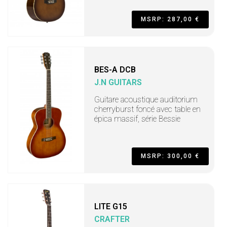
MSRP: 287,00 €
BES-A DCB
J.N GUITARS
Guitare acoustique auditorium
cherryburst foncé avec table en
épica massif, série Bessie
MSRP: 300,00 €
LITE G15
CRAFTER