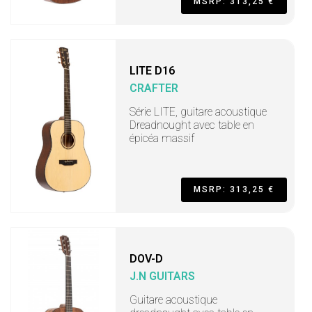
MSRP: 313,25 €
LITE D16
CRAFTER
Série LITE, guitare acoustique
Dreadnought avec table en
épicéa massif
MSRP: 313,25 €
DOV-D
J.N GUITARS
Guitare acoustique