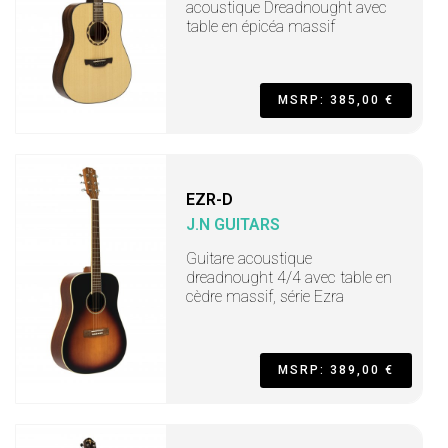
acoustique Dreadnought avec
table en épicéa massif
MSRP: 385,00 €
EZR-D
J.N GUITARS
Guitare acoustique
dreadnought 4/4 avec table en
cèdre massif, série Ezra
MSRP: 389,00 €