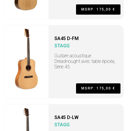
MSRP: 175,00 €
SA45 D-FM
STAGG
Guitare acoustique
Dreadnought avec table épicéa,
Série 45
MSRP: 175,00 €
SA45 D-LW
STAGG