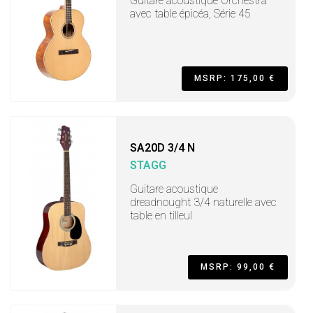
Guitare acoustique Orchestra
avec table épicéa, Série 45
MSRP: 175,00 €
SA20D 3/4 N
STAGG
Guitare acoustique
dreadnought 3/4 naturelle avec
table en tilleul
MSRP: 99,00 €