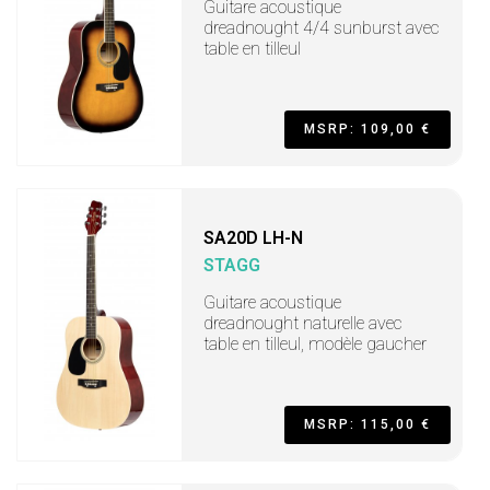
Guitare acoustique
dreadnought 4/4 sunburst avec
table en tilleul
MSRP: 109,00 €
SA20D LH-N
STAGG
Guitare acoustique
dreadnought naturelle avec
table en tilleul, modèle gaucher
MSRP: 115,00 €