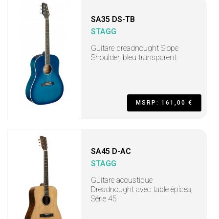
SA35 DS-TB
STAGG
Guitare dreadnought Slope
Shoulder, bleu transparent
MSRP: 161,00 €
SA45 D-AC
STAGG
Guitare acoustique
Dreadnought avec table épicéa,
Série 45